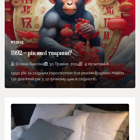
РІЗНЕ
1992 – рік якої тварини?
Єсенія Буксіна
30 Травня, 2024
4 хв.читання
1992 рік за східним гороскопом був роком Водяної Мавпи.
Це дев’ятий рік у 12-річному циклі східного…