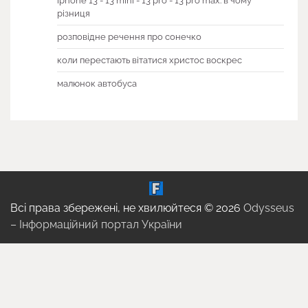
iphone 13 - 13 mini - 13 pro - 13 pro max: в чому
різниця
розповідне речення про сонечко
коли перестають вітатися христос воскрес
малюнок автобуса
Всі права збережені, не хвилюйтеся © 2026
Odysseus
– Інформаційний портал України