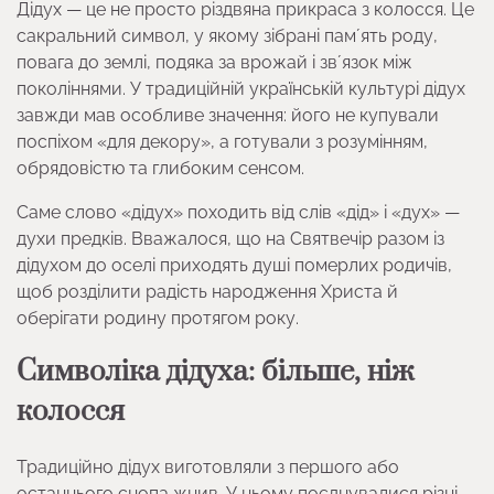
Дідух — це не просто різдвяна прикраса з колосся. Це
сакральний символ, у якому зібрані памʼять роду,
повага до землі, подяка за врожай і звʼязок між
поколіннями. У традиційній українській культурі дідух
завжди мав особливе значення: його не купували
поспіхом «для декору», а готували з розумінням,
обрядовістю та глибоким сенсом.
Саме слово «дідух» походить від слів «дід» і «дух» —
духи предків. Вважалося, що на Святвечір разом із
дідухом до оселі приходять душі померлих родичів,
щоб розділити радість народження Христа й
оберігати родину протягом року.
Символіка дідуха: більше, ніж
колосся
Традиційно дідух виготовляли з першого або
останнього снопа жнив. У ньому поєднувалися різні