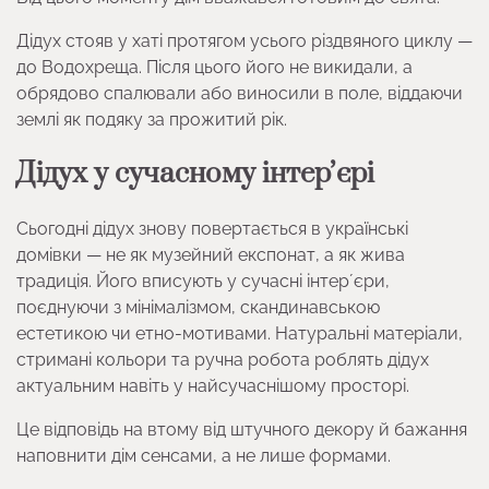
Дідух стояв у хаті протягом усього різдвяного циклу —
до Водохреща. Після цього його не викидали, а
обрядово спалювали або виносили в поле, віддаючи
землі як подяку за прожитий рік.
Дідух у сучасному інтерʼєрі
Сьогодні дідух знову повертається в українські
домівки — не як музейний експонат, а як жива
традиція. Його вписують у сучасні інтерʼєри,
поєднуючи з мінімалізмом, скандинавською
естетикою чи етно-мотивами. Натуральні матеріали,
стримані кольори та ручна робота роблять дідух
актуальним навіть у найсучаснішому просторі.
Це відповідь на втому від штучного декору й бажання
наповнити дім сенсами, а не лише формами.