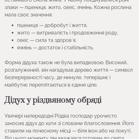
злаки — пшениця, жито, овес, ячмінь. Кожна рослина
мала своє значення:
пшениця — добробут і життя,
жито — витривалість і продовження роду,
овес — сила та здоровʼя,
ячмінь — достаток і стабільність.
Форма дідуха також не була випадковою. Високий,
розгалужений, він нагадував дерево життя — символ
безперервності часу, де минуле, теперішнє і
майбутнє переплітаються в єдине ціле.
Дідух у різдвяному обряді
Увечері напередодні Різдва господар урочисто
заносив дідух до хати зі словами благословення. Його
ставили на почесному місці — біля ікон або на покуті.
Від цього моменту дім вважався готовим до свята.