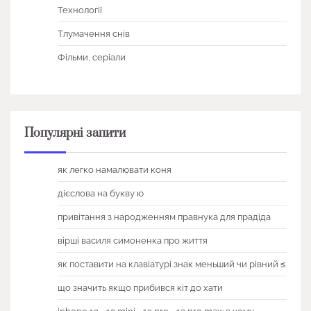
Технології
Тлумачення снів
Фільми, серіали
Популярні запити
як легко намалювати коня
дієслова на букву ю
привітання з народженням правнука для прадіда
вірші василя симоненка про життя
як поставити на клавіатурі знак меньший чи рівний ≤
що значить якщо прибився кіт до хати