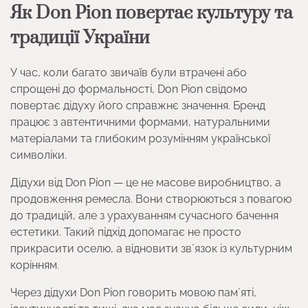
Як Don Pion повертає культуру та
традиції України
У час, коли багато звичаїв були втрачені або
спрощені до формальності, Don Pion свідомо
повертає дідуху його справжнє значення. Бренд
працює з автентичними формами, натуральними
матеріалами та глибоким розумінням української
символіки.
Дідухи від Don Pion — це не масове виробництво, а
продовження ремесла. Вони створюються з повагою
до традицій, але з урахуванням сучасного бачення
естетики. Такий підхід допомагає не просто
прикрасити оселю, а відновити звʼязок із культурним
корінням.
Через дідухи Don Pion говорить мовою памʼяті,