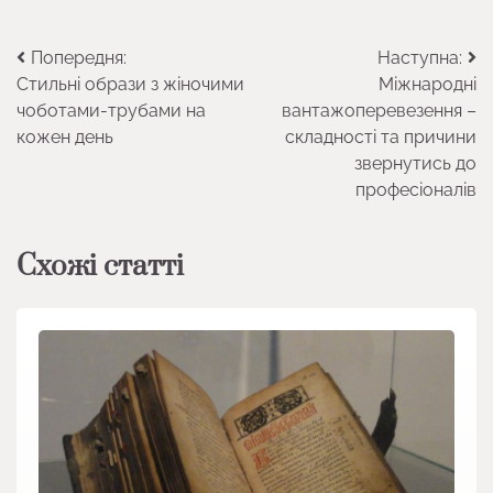
Навігація
Попередня:
Наступна:
Стильні образи з жіночими
Міжнародні
записів
чоботами-трубами на
вантажоперевезення –
кожен день
складності та причини
звернутись до
професіоналів
Схожі статті