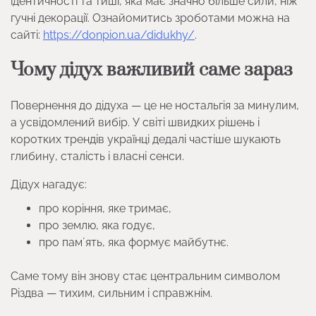
ідентичності та тиші, яка має значно більше сили, ніж
гучні декорації. Ознайомитись зроботами можна на
сайті:
https://donpion.ua/didukhy/
.
Чому дідух важливий саме зараз
Повернення до дідуха — це не ностальгія за минулим,
а усвідомлений вибір. У світі швидких рішень і
коротких трендів українці дедалі частіше шукають
глибину, сталість і власні сенси.
Дідух нагадує:
про коріння, яке тримає,
про землю, яка годує,
про памʼять, яка формує майбутнє.
Саме тому він знову стає центральним символом
Різдва — тихим, сильним і справжнім.