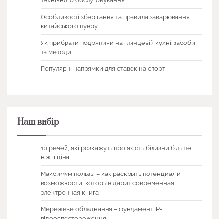
технічного обслуговування
Особливості зберігання та правила заварювання
китайського пуеру
Як прибрати подряпини на глянцевій кухні: засоби
та методи
Популярні напрямки для ставок на спорт
Наш вибір
10 речей, які розкажуть про якість білизни більше,
ніж її ціна
Максимум пользы – как раскрыть потенциал и
возможности, которые дарит современная
электронная книга
Мережеве обладнання – фундамент IP-
відеоспостереження