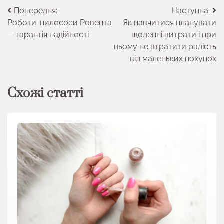
Навігація
Попередня:
Наступна:
Роботи-пилососи Ровента
Як навчитися планувати
записів
— гарантія надійності
щоденні витрати і при
цьому не втратити радість
від маленьких покупок
Схожі статті