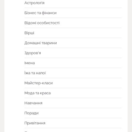
Астрологія
Бізнес та фінанси
Відомі особистості
Вірші
Домашні тварини
Здоров'я
Імена
Їжа та напої
Майстер-класи
Мода та краса
Навчання
Поради
Привітання