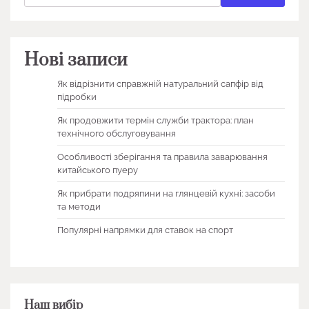
Нові записи
Як відрізнити справжній натуральний сапфір від
підробки
Як продовжити термін служби трактора: план
технічного обслуговування
Особливості зберігання та правила заварювання
китайського пуеру
Як прибрати подряпини на глянцевій кухні: засоби
та методи
Популярні напрямки для ставок на спорт
Наш вибір