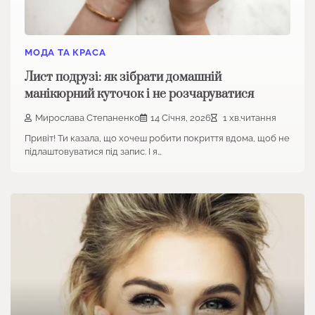
МОДА ТА КРАСА
Лист подрузі: як зібрати домашній
манікюрний куточок і не розчаруватися
Мирослава Степаненко
14 Січня, 2026
1 хв.читання
Привіт! Ти казала, що хочеш робити покриття вдома, щоб не
підлаштовуватися під запис. І я…