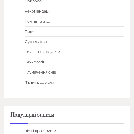
Природа
Рекомендації
Релігія та віра
Різне
Суспільство
Техніка та гаджети
Технології
Тлумачення снів
Фільми, серіали
Популярні запити
вірші про фрукти