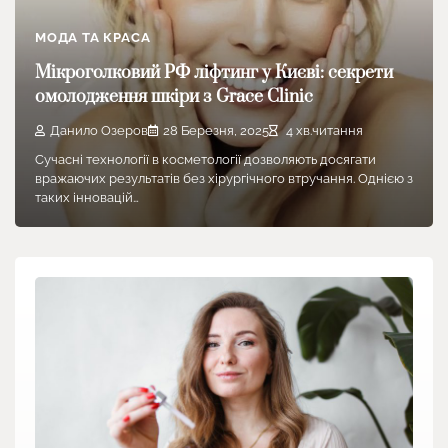
МОДА ТА КРАСА
Мікроголковий РФ ліфтинг у Києві: секрети
омолодження шкіри з Grace Clinic
Данило Озеров
28 Березня, 2025
4 хв.читання
Сучасні технології в косметології дозволяють досягати
вражаючих результатів без хірургічного втручання. Однією з
таких інновацій…