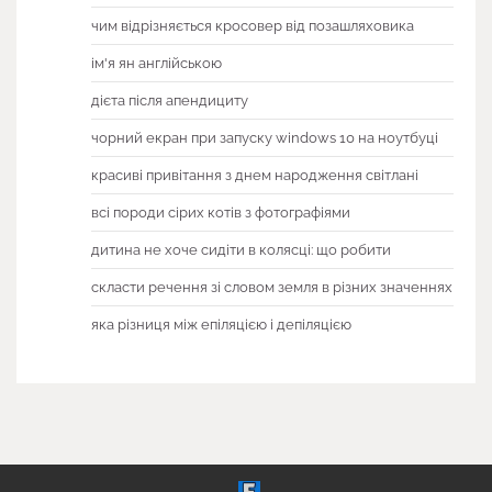
чим відрізняється кросовер від позашляховика
ім'я ян англійською
дієта після апендициту
чорний екран при запуску windows 10 на ноутбуці
красиві привітання з днем народження світлані
всі породи сірих котів з фотографіями
дитина не хоче сидіти в колясці: що робити
скласти речення зі словом земля в різних значеннях
яка різниця між епіляцією і депіляцією