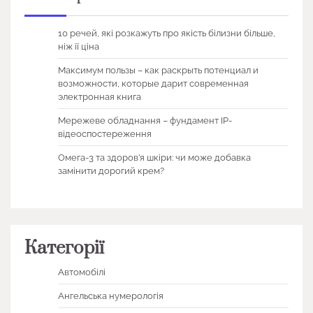
10 речей, які розкажуть про якість білизни більше,
ніж її ціна
Максимум пользы – как раскрыть потенциал и
возможности, которые дарит современная
электронная книга
Мережеве обладнання – фундамент IP-
відеоспостереження
Омега-3 та здоров’я шкіри: чи може добавка
замінити дорогий крем?
Категорії
Автомобілі
Ангельська нумерологія