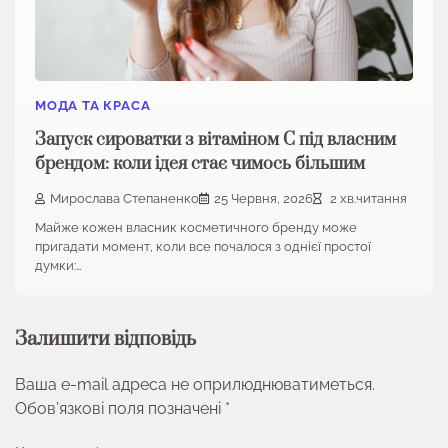
МОДА ТА КРАСА
Запуск сироватки з вітаміном С під власним
брендом: коли ідея стає чимось більшим
Мирослава Степаненко
25 Червня, 2026
2 хв.читання
Майже кожен власник косметичного бренду може
пригадати момент, коли все почалося з однієї простої
думки:…
Залишити відповідь
Ваша e-mail адреса не оприлюднюватиметься.
Обов’язкові поля позначені
*