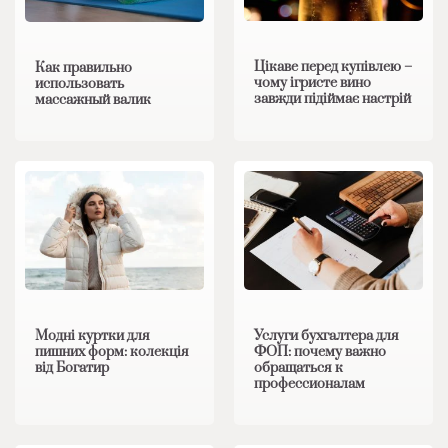
Цікаве перед купівлею –
Как правильно
чому ігристе вино
использовать
завжди підіймає настрій
массажный валик
Модні куртки для
Услуги бухгалтера для
пишних форм: колекція
ФОП: почему важно
від Богатир
обращаться к
профессионалам