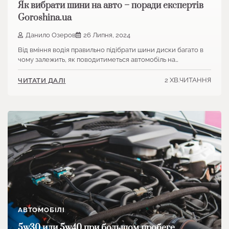
Як вибрати шини на авто – поради експертів
Goroshina.ua
Данило Озеров
26 Липня, 2024
Від вміння водія правильно підібрати шини диски багато в
чому залежить, як поводитиметься автомобіль на…
2 ХВ.ЧИТАННЯ
ЧИТАТИ ДАЛІ
АВТОМОБІЛІ
5w30 или 5w40 при большом пробеге