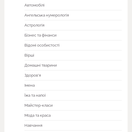
Автомобілі
Ангельська нумерологія
Астрологія
Бізнес та фінанси
Відомі особистості
Вірші
Домашні тварини
Здоров'я
Імена
Їжа та напої
Майстер-класи
Мода та краса
Навчання