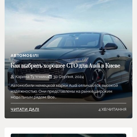
АВТОМОБІЛІ
Как выбрать хорошее СТО для Audi в Киеве
Карина Туленина
30 Серпня, 2024
Автомобили немецкой марки Audi отличаются высокой
надёжностью. Они представлены на рынке широким
модельным рядом. Все…
4 ХВ.ЧИТАННЯ
ЧИТАТИ ДАЛІ