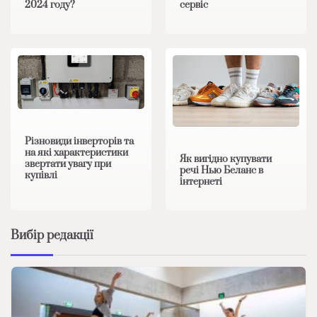
2024 году?
сервіс
Різновиди інверторів та
на які характеристики
Як вигідно купувати
звертати увагу при
речі Нью Беланс в
купівлі
інтернеті
Вибір редакції