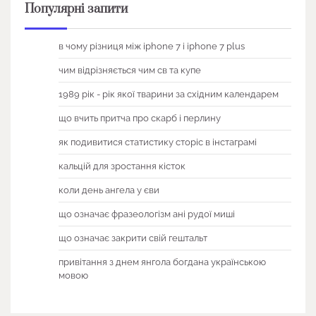
Популярні запити
в чому різниця між iphone 7 і iphone 7 plus
чим відрізняється чим св та купе
1989 рік - рік якої тварини за східним календарем
що вчить притча про скарб і перлину
як подивитися статистику сторіс в інстаграмі
кальцій для зростання кісток
коли день ангела у єви
що означає фразеологізм ані рудої миші
що означає закрити свій гештальт
привітання з днем янгола богдана українською
мовою