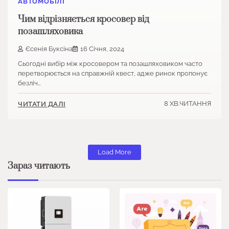
АВТОМОБІЛІ
Чим відрізняється кросовер від
позашляховика
Єсенія Буксіна
16 Січня, 2024
Сьогодні вибір між кросовером та позашляховиком часто
перетворюється на справжній квест, адже ринок пропонує
безліч…
8 ХВ.ЧИТАННЯ
ЧИТАТИ ДАЛІ
Load More
Зараз читають