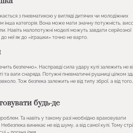
ашка
икається з пневматикою у вигляді дитячих чи молодіжних
ім інша категорія. Вона може мати значну потужність, вис
іали. Навіть малопотужні моделі можуть завдати серйозної
о неї як до «іграшки» точно не варто.
и
ачить безпечно». Насправді сила удару кулі залежить не в
і та ваги снаряда. Потужні пневматичні рушниці цілком зд
ло. Тож безпека залежить не від типу зброї, а від того, я
овувати будь-де
проблем. Та навіть у такому разі необхідно враховувати
Небезпека виникає не від шуму, а від самої кулі. Тому стр
ці – погана ідея.