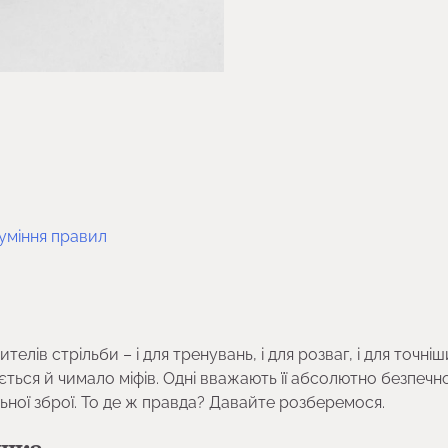
зуміння правил
ів стрільби – і для тренувань, і для розваг, і для точніш
ється й чимало міфів. Одні вважають її абсолютно безпечн
льної зброї. То де ж правда? Давайте розберемося.