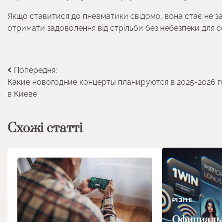
Якщо ставитися до пневматики свідомо, вона стає не за
отримати задоволення від стрільби без небезпеки для с
Навігація
Попередня:
Какие новогодние концерты планируются в 2025-2026 г
записів
в Киеве
Схожі статті
РІЗНЕ
Официальн