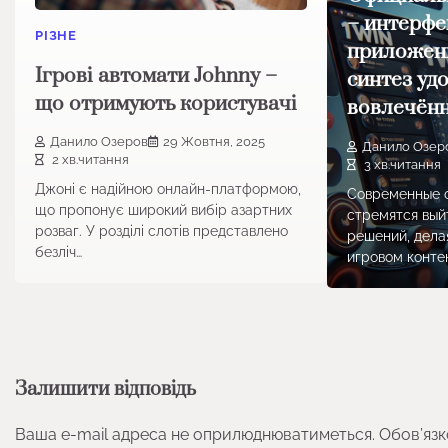
– интерфе
РІЗНЕ
приложени
Ігрові автомати Johnny –
синтез уд
що отримують користувачі
вовлечён
Данило Озеров
29 Жовтня, 2025
Данило Озер
2 хв.читання
3 хв.читання
Джоні є надійною онлайн-платформою,
Современные 
що пропонує широкий вибір азартних
стремятся вый
розваг. У розділі слотів представлено
решений, делая
безліч…
игровом контен
Залишити відповідь
Ваша e-mail адреса не оприлюднюватиметься.
Обов’язк