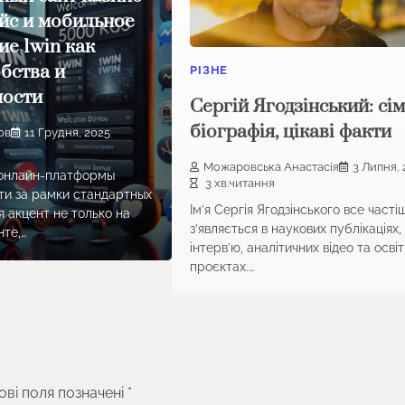
йс и мобильное
е 1win как
обства и
РІЗНЕ
ности
Сергій Ягодзінський: сім
біографія, цікаві факти
ов
11 Грудня, 2025
Можаровська Анастасія
3 Липня,
онлайн-платформы
3 хв.читання
ти за рамки стандартных
Ім’я Сергія Ягодзінського все часті
 акцент не только на
з’являється в наукових публікаціях,
те,…
інтерв’ю, аналітичних відео та освіт
проєктах.…
ові поля позначені
*