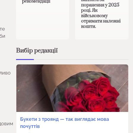
рекомендації
поранення у 2025
році. Як
військовому
отримати належні
кошти.
те
іби
Вибір редакції
жливо
Букети з троянд — так виглядає мова
удовим
почуттів