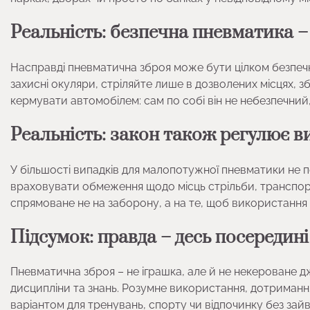
Реальність: безпечна пневматика –
Насправді пневматична зброя може бути цілком безпе
захисні окуляри, стріляйте лише в дозволених місцях, зб
кермувати автомобілем: сам по собі він не небезпечний,
Реальність: закон також регулює 
У більшості випадків для малопотужної пневматики не п
враховувати обмеження щодо місць стрільби, транспорт
спрямоване не на заборону, а на те, щоб використання
Підсумок: правда – десь посередині
Пневматична зброя – не іграшка, але й не некероване д
дисципліни та знань. Розумне використання, дотримання
варіантом для тренувань, спорту чи відпочинку без зайв