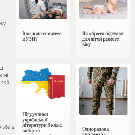
оку
Как подготовится
Як обрати підгузки
к УЗИ?
для дітей різного
віку
ід
атні
к її
Підручники
української
літератури 6 клас:
ільба в
Одноразова
вибір та
виплата за