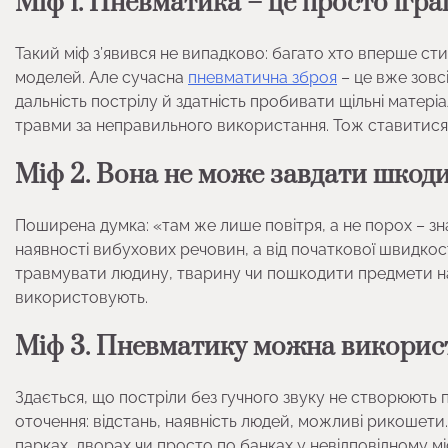
Міф 1. Пневматика – це просто ігр
Такий міф з’явився не випадково: багато хто вперше ст
моделей. Але сучасна
пневматична зброя
– це вже зовс
дальність пострілу й здатність пробивати щільні матер
травми за неправильного використання. Тож ставитися д
Міф 2. Вона не може завдати шкод
Поширена думка: «там же лише повітря, а не порох – зн
наявності вибухових речовин, а від початкової швидкост
травмувати людину, тварину чи пошкодити предмети навко
використовують.
Міф 3. Пневматику можна використ
Здається, що постріли без гучного звуку не створюють 
оточення: відстань, наявність людей, можливі рикошети. 
парках, дворах чи просто по банках у невідповідному міс