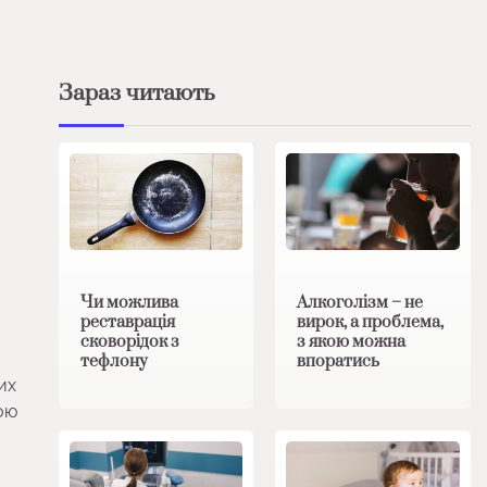
Зараз читають
Чи можлива
Алкоголізм – не
реставрація
вирок, а проблема,
сковорідок з
з якою можна
тефлону
впоратись
их
ою