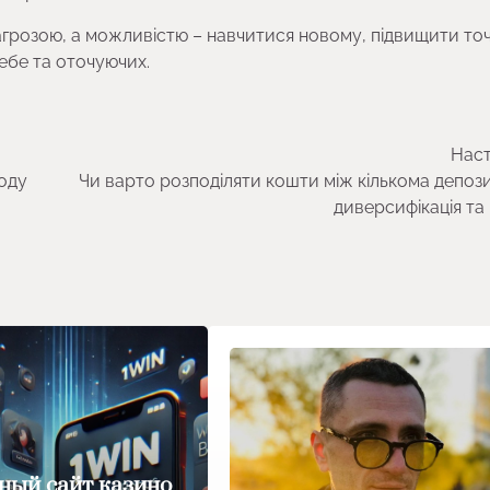
грозою, а можливістю – навчитися новому, підвищити точн
ебе та оточуючих.
Наст
оду
Чи варто розподіляти кошти між кількома депоз
диверсифікація та
ый сайт казино