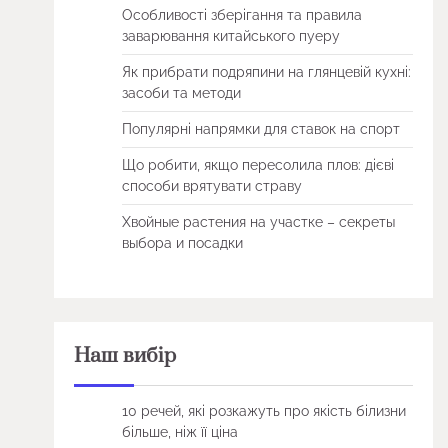
Особливості зберігання та правила
заварювання китайського пуеру
Як прибрати подряпини на глянцевій кухні:
засоби та методи
Популярні напрямки для ставок на спорт
Що робити, якщо пересолила плов: дієві
способи врятувати страву
Хвойные растения на участке – секреты
выбора и посадки
Наш вибір
10 речей, які розкажуть про якість білизни
більше, ніж її ціна