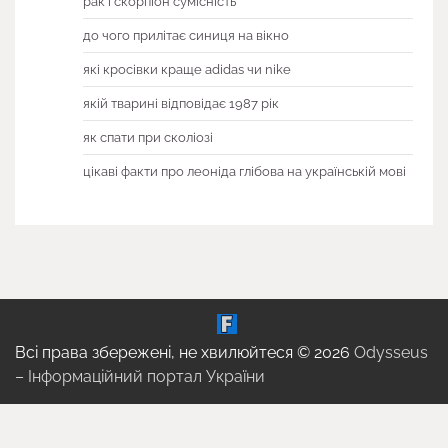
рак і скорпіон сумісність
до чого прилітає синиця на вікно
які кросівки краще adidas чи nike
якій тварині відповідає 1987 рік
як спати при сколіозі
цікаві факти про леоніда глібова на українській мові
Всі права збережені, не хвилюйтеся © 2026
Odysseus
– Інформаційний портал України