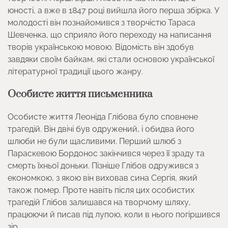
юності, а вже в 1847 році вийшла його перша збірка. У
молодості він познайомився з творчістю Тараса
Шевченка, що сприяло його переходу на написання
творів українською мовою. Відомість він здобув
завдяки своїм байкам, які стали основою української
літературної традиції цього жанру.
Особисте життя письменника
Особисте життя Леоніда Глібова було сповнене
трагедій. Він двічі був одружений, і обидва його
шлюби не були щасливими. Перший шлюб з
Параскевою Бордонос закінчився через її зраду та
смерть їхньої доньки. Пізніше Глібов одружився з
економкою, з якою він виховав сина Сергія, який
також помер. Проте навіть після цих особистих
трагедій Глібов залишався на творчому шляху,
працюючи й писав під лупою, коли в нього погіршився
зір.