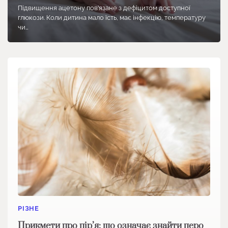
Підвищення ацетону пов’язане з дефіцитом доступної
глюкози. Коли дитина мало їсть, має інфекцію, температуру
чи…
РІЗНЕ
Прикмети про пір’я: що означає знайти перо