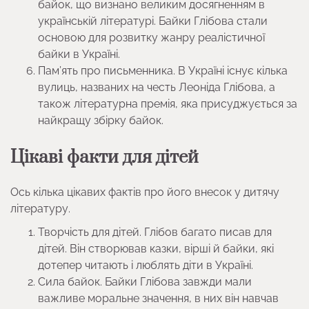
байок, що визнано великим досягненням в
українській літературі. Байки Глібова стали
основою для розвитку жанру реалістичної
байки в Україні.
Пам’ять про письменника. В Україні існує кілька
вулиць, названих на честь Леоніда Глібова, а
також літературна премія, яка присуджується за
найкращу збірку байок.
Цікаві факти для дітей
Ось кілька цікавих фактів про його внесок у дитячу
літературу.
Творчість для дітей. Глібов багато писав для
дітей. Він створював казки, вірші й байки, які
дотепер читають і люблять діти в Україні.
Сила байок. Байки Глібова завжди мали
важливе моральне значення, в них він навчав