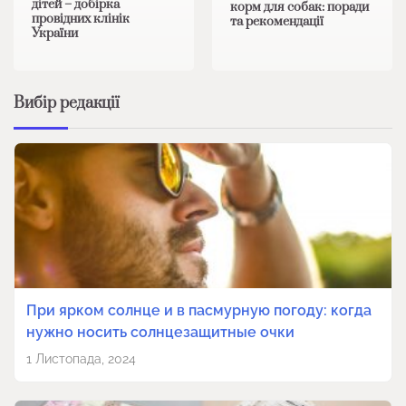
дітей – добірка
корм для собак: поради
провідних клінік
та рекомендації
України
Вибір редакції
При ярком солнце и в пасмурную погоду: когда
нужно носить солнцезащитные очки
1 Листопада, 2024