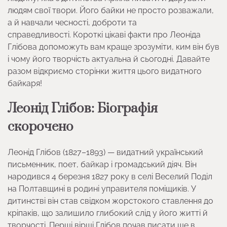
людям свої твори. Його байки не просто розважали,
а й навчали чесності, доброти та
справедливості. Короткі цікаві факти про Леоніда
Глібова допоможуть вам краще зрозуміти, ким він був
і чому його творчість актуальна й сьогодні. Давайте
разом відкриємо сторінки життя цього видатного
байкаря!
Леонід Глібов: Біографія
скорочено
Леонід Глібов (1827–1893) — видатний український
письменник, поет, байкар і громадський діяч. Він
народився 4 березня 1827 року в селі Веселий Поділ
на Полтавщині в родині управителя поміщиків. У
дитинстві він став свідком жорстокого ставлення до
кріпаків, що залишило глибокий слід у його житті й
творчості. Перші вірші Глібов почав писати ще в