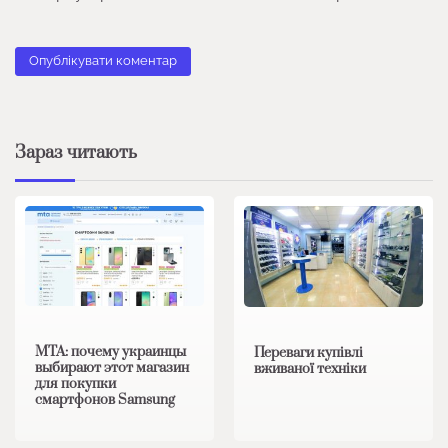
Зараз читають
MTA: почему украинцы
Переваги купівлі
выбирают этот магазин
вживаної техніки
для покупки
смартфонов Samsung