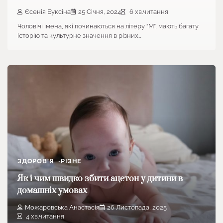
Єсенія Буксіна
25 Січня, 2024
6 хв.читання
Чоловічі імена, які починаються на літеру “М”, мають багату
історію та культурне значення в різних…
ЗДОРОВ'Я
РІЗНЕ
Як і чим швидко збити ацетон у дитини в
домашніх умовах
Можаровська Анастасія
26 Листопада, 2025
4 хв.читання