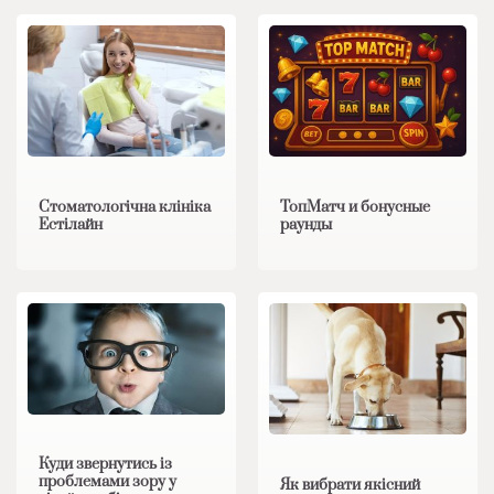
Стоматологічна клініка
ТопМатч и бонусные
Естілайн
раунды
Куди звернутись із
проблемами зору у
Як вибрати якісний