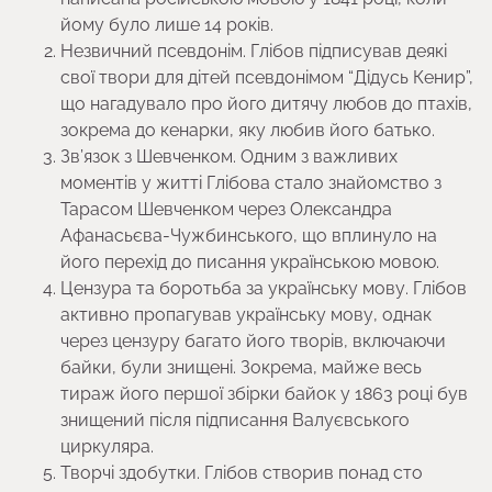
йому було лише 14 років.
Незвичний псевдонім. Глібов підписував деякі
свої твори для дітей псевдонімом “Дідусь Кенир”,
що нагадувало про його дитячу любов до птахів,
зокрема до кенарки, яку любив його батько.
Зв’язок з Шевченком. Одним з важливих
моментів у житті Глібова стало знайомство з
Тарасом Шевченком через Олександра
Афанасьєва-Чужбинського, що вплинуло на
його перехід до писання українською мовою.
Цензура та боротьба за українську мову. Глібов
активно пропагував українську мову, однак
через цензуру багато його творів, включаючи
байки, були знищені. Зокрема, майже весь
тираж його першої збірки байок у 1863 році був
знищений після підписання Валуєвського
циркуляра.
Творчі здобутки. Глібов створив понад сто