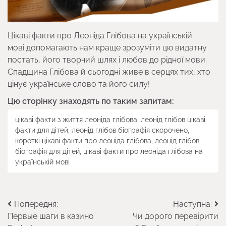
Цікаві факти про Леоніда Глібова на українській
мові допомагають нам краще зрозуміти цю видатну
постать, його творчий шлях і любов до рідної мови.
Спадщина Глібова й сьогодні живе в серцях тих, хто
цінує українське слово та його силу!
Цю сторінку знаходять по таким запитам:
цікаві факти з життя леоніда глібова, леонід глібов цікаві
факти для дітей, леонід глібов біографія скорочено,
короткі цікаві факти про леоніда глібова, леонід глібов
біографія для дітей, цікаві факти про леоніда глібова на
українській мові
Навігація
Попередня:
Наступна:
Первые шаги в казино
Чи дорого перевірити
записів