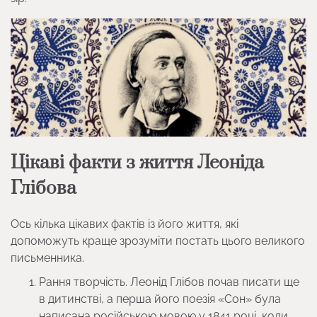
Цікаві факти з життя Леоніда
Глібова
Ось кілька цікавих фактів із його життя, які
допоможуть краще зрозуміти постать цього великого
письменника.
Рання творчість. Леонід Глібов почав писати ще
в дитинстві, а перша його поезія «Сон» була
написана російською мовою у 1841 році, коли