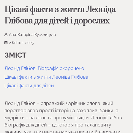
Цікаві факти з життя Леоніда
Глібова для дітей і дорослих
Ана-Катаріна Кузьмицька
2 Квітня, 2025
ЗМІСТ
Леонід Глібов: Біографія скорочено
Цікаві факти з життя Леоніда Глібова
Цікаві факти для дітей
Леонід Глібов – справжній чарівник слова, який
перетворював прості історії на захопливі байки, а
мудрість – на легкі та зрозумілі рядки. Леонід Глібов
біографія для дітей – це історія про талановиту
людину, яка з дитинства мріяла писати й дарувати