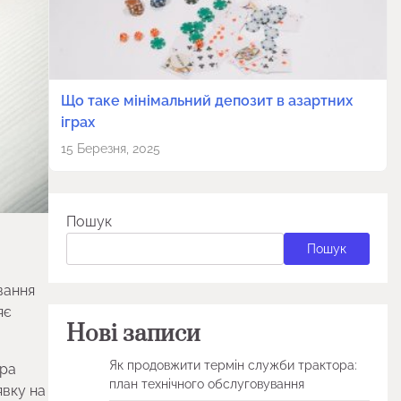
Що таке мінімальний депозит в азартних
іграх
15 Березня, 2025
Пошук
Пошук
вання
яє
Нові записи
Як продовжити термін служби трактора:
ура
план технічного обслуговування
явку на