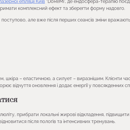
азерної епіляції Київ
“DoReMi”, де ендосфера-терапію поє
тримати комплексний ефект та зберегти форму надовго.
 поступово, але вже після перших сеансів зміни вражають
м, шкіра – еластичною, а силует – виразнішим. Клієнти ча
творює відчуття оновлення і додає енергії у повсякденних с
атися
люліту, прибрати локальні жирові відкладення, підвищити
ідновитися після пологів та інтенсивних тренувань.