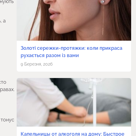
днують
, а
Золоті сережки-протяжки: коли прикраса
рухається разом із вами
9 Березня, 2026
сто
правах.
 тонус
Капельницы от алкоголя на дому: Быстрое