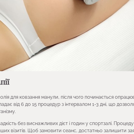
пії
 олія для ковзання манули, після чого починається опрацю
адає від 6 до 15 процедур з інтервалом 1-3 дні, що дозвол
анізму.
ладкість без виснажливих дієт і годин у спортзалі. Процед
ерших візитів. Щоб замовити сеанс, достатньо залишити за