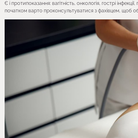
Є і протипоказання: вагітність, онкологія, гострі інфекц
початком варто проконсультуватися з фахівцем, щоб о