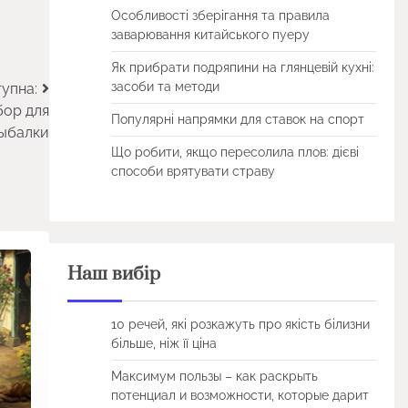
Особливості зберігання та правила
заварювання китайського пуеру
Як прибрати подряпини на глянцевій кухні:
засоби та методи
упна:
бор для
Популярні напрямки для ставок на спорт
ыбалки
Що робити, якщо пересолила плов: дієві
способи врятувати страву
Наш вибір
10 речей, які розкажуть про якість білизни
більше, ніж її ціна
Максимум пользы – как раскрыть
потенциал и возможности, которые дарит