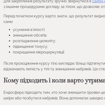
Для закріплення результату зручно звернутися в
салон л
з іншими процедурами догляду за тілом, що дозволяє о
Перед початком курсу варто знати, що результат видно
саме:
усунення в’ялості;
зменшення обсягів;
розгладження целюліту;
підвищення тонусу;
покращення мікроциркуляції.
Після проходження курсу тіло виглядає більш підтягнути
відзначають легкість у тілі та зменшення набряків. Це с
Кому підходить і коли варто утрим
Ендосфера підходить тим, хто хоче зменшити прояви це
шкіри або позбутися набряків. Вона допомагає швидко в