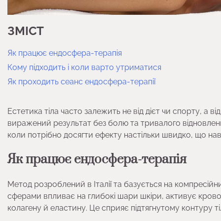
ЗМІСТ
Як працює ендосфера-терапія
Кому підходить і коли варто утриматися
Як проходить сеанс ендосфера-терапії
Естетика тіла часто залежить не від дієт чи спорту, а в
виражений результат без болю та тривалого відновленн
коли потрібно досягти ефекту настільки швидко, що наві
Як працює ендосфера-терапія
Метод розроблений в Італії та базується на компресійни
сферами впливає на глибокі шари шкіри, активує крово
колагену й еластину. Це сприяє підтягнутому контуру ті