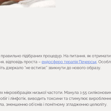
ід правильно підібраних процедур. На питання, як отримати
я, відповідь проста –
ендосферо терапія Печерськ
. Особл
ть дзеркало “не встигає” звикнути до нового образу.
х мікровібраціях низької частоти. Манула з 55 силіконови
обіг і лімфотік, виводить токсини та стимулює виробленн
ла, зменшенню об’ємів і помітному згладженню целюліту.