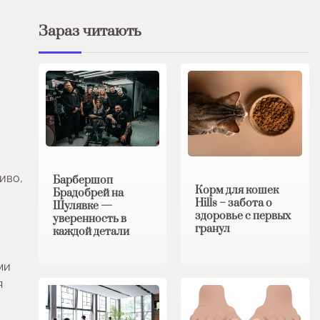
Зараз читають
иво,
Барбершоп
Корм для кошек
Брадобрей на
Hills – забота о
Шулявке —
здоровье с первых
уверенность в
гранул
каждой детали
ми
я