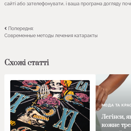
сайті або зателефонувати, і ваша програма догляду почн
Навігація
Попередня:
Современные методы лечения катаракты
записів
Схожі статті
МОДА ТА КРА
Легінси, я
кожне тре