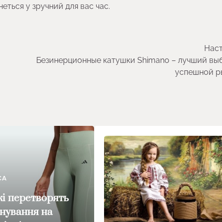
еться у зручний для вас час.
Наст
Безинерционные катушки Shimano – лучший вы
успешной р
СА
кі перетворять
нування на