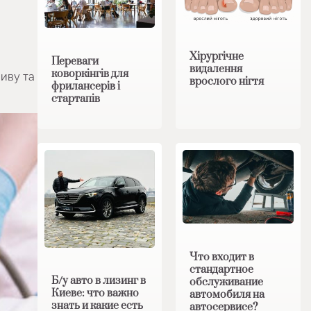
Хірургічне
Переваги
видалення
коворкінгів для
ливу та
врослого нігтя
фрилансерів і
стартапів
Что входит в
стандартное
Б/у авто в лизинг в
обслуживание
Киеве: что важно
автомобиля на
знать и какие есть
автосервисе?