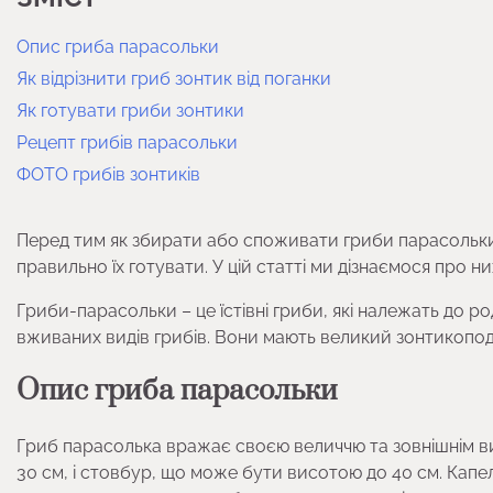
Опис гриба парасольки
Як відрізнити гриб зонтик від поганки
Як готувати гриби зонтики
Рецепт грибів парасольки
ФОТО грибів зонтиків
Перед тим як збирати або споживати гриби парасольки, 
правильно їх готувати. У цій статті ми дізнаємося про ни
Гриби-парасольки – це їстівні гриби, які належать до ро
вживаних видів грибів. Вони мають великий зонтикопо
Опис гриба парасольки
Гриб парасолька вражає своєю величчю та зовнішнім виг
30 см, і стовбур, що може бути висотою до 40 см. Капел