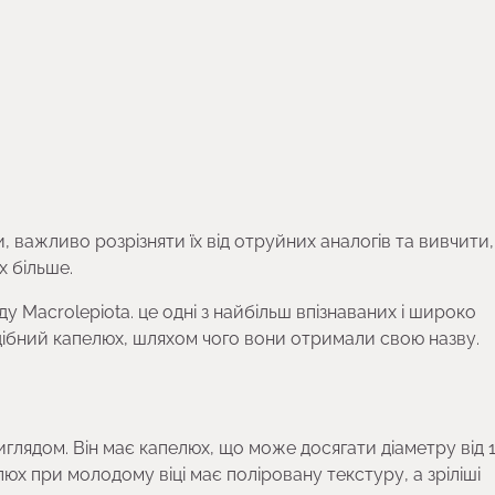
важливо розрізняти їх від отруйних аналогів та вивчити,
х більше.
ду Macrolepiota. це одні з найбільш впізнаваних і широко
дібний капелюх, шляхом чого вони отримали свою назву.
лядом. Він має капелюх, що може досягати діаметру від 
юх при молодому віці має поліровану текстуру, а зріліші