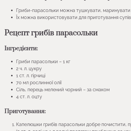
Гриби-парасольки можна тушкувати, маринувати
Їх можна використовувати для приготування супів, 
Рецепт грибів парасольки
Інгредієнти:
Гриби парасольки – 1 кг
2 ч. л. цукру
1 ст. л. гірчиці
70 мл рослинної олії
Сіль, перець мелений чорний – за смаком
4 ст. л. оцту
Приготування:
Капелюшки грибів парасольки добре почистити, пр