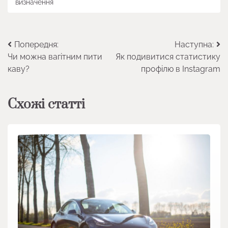
визначення
Навігація
Попередня:
Наступна:
Чи можна вагітним пити
Як подивитися статистику
записів
каву?
профілю в Instagram
Схожі статті