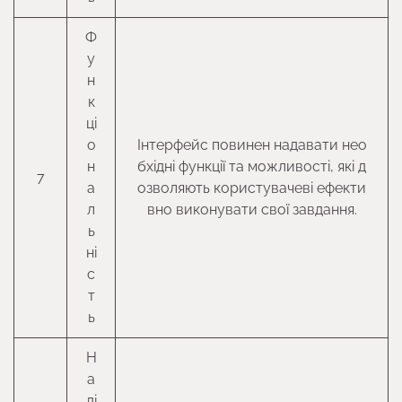
Ф
у
н
к
ці
о
Інтерфейс повинен надавати нео
н
бхідні функції та можливості, які д
7
а
озволяють користувачеві ефекти
л
вно виконувати свої завдання.
ь
ні
с
т
ь
Н
а
ді