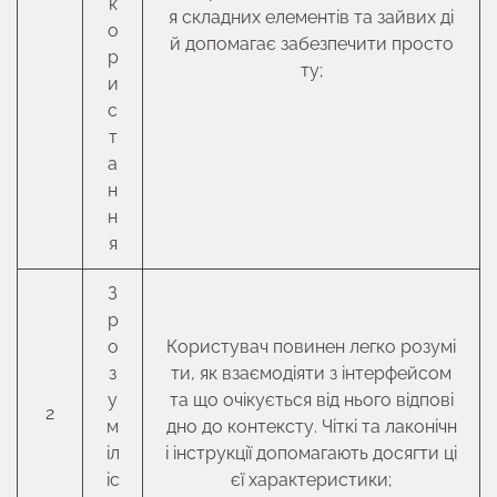
к
я складних елементів та зайвих ді
о
й допомагає забезпечити просто
р
ту;
и
с
т
а
н
н
я
З
р
о
Користувач повинен легко розумі
з
ти, як взаємодіяти з інтерфейсом
у
та що очікується від нього відпові
2
м
дно до контексту. Чіткі та лаконічн
іл
і інструкції допомагають досягти ці
іс
єї характеристики;