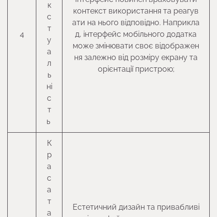
к
контекст використання та реагув
с
ати на нього відповідно. Наприкла
т
4
д, інтерфейс мобільного додатка
у
може змінювати своє відображен
а
ня залежно від розміру екрану та
л
орієнтації пристрою;
ь
ні
с
т
ь
К
р
а
с
а
т
Естетичний дизайн та привабливі
а