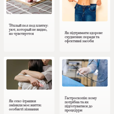
Тёплый пол под плитку:
уют, который не видно,
Як підтримати здорове
но чувствуется
схуднення: поради та
ефективні засоби
Гастроскопія: кому
Як секс-іграшки
потрібна та як
змінили моє життя:
підготуватися до
особисті зізнання
процедури