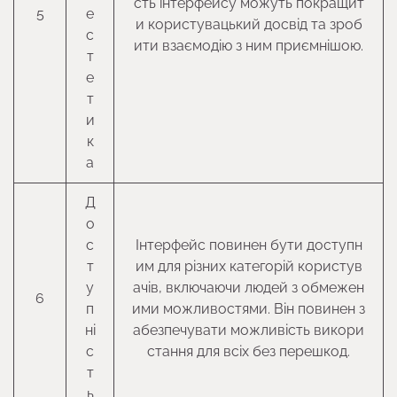
сть інтерфейсу можуть покращит
5
е
и користувацький досвід та зроб
с
ити взаємодію з ним приємнішою.
т
е
т
и
к
а
Д
о
с
Інтерфейс повинен бути доступн
т
им для різних категорій користув
у
ачів, включаючи людей з обмежен
6
п
ими можливостями. Він повинен з
ні
абезпечувати можливість викори
с
стання для всіх без перешкод.
т
ь