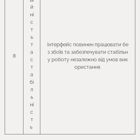
й
ні
с
т
ь
т
Інтерфейс повинен працювати бе
а
з збоїв та забезпечувати стабільн
8
с
у роботу незалежно від умов вик
т
ористання.
а
бі
л
ь
ні
с
т
ь