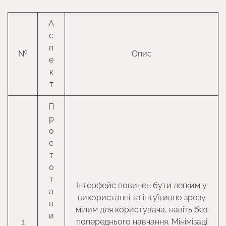
А
с
п
№
Опис
е
к
т
П
р
о
с
т
о
т
Інтерфейс повинен бути легким у
а
використанні та інтуїтивно зрозу
в
мілим для користувача, навіть без
и
1
попереднього навчання. Мінімізаці