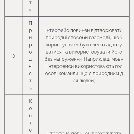
т
ь
П
р
Інтерфейс повинен відтворювати
и
природні способи взаємодії, щоб
р
користувачам було легко адапту
о
ватися та використовувати його
3
д
без напруження. Наприклад, мовн
ні
і інтерфейси використовують гол
с
осові команди, що є природним д
т
ля людей;
ь
К
о
н
т
е
Інтерфейс повинен враховувати