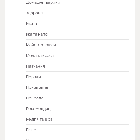
Домашні тварини
Здоров'я
Імена
Їжа та напої
Майстер-класи
Мода та краса
Навчання
Поради
Привітання
Природа
Рекомендації
Релігія та віра
Різне