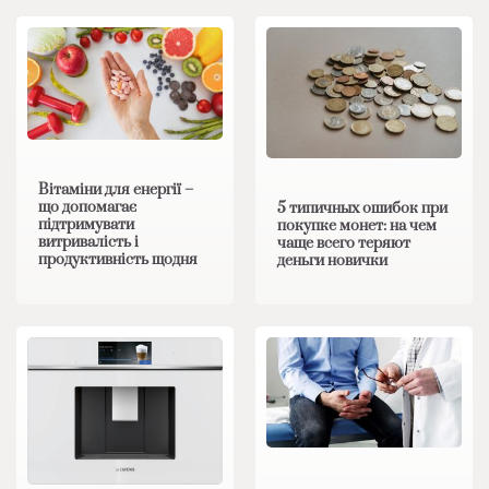
Вітаміни для енергії –
що допомагає
5 типичных ошибок при
підтримувати
покупке монет: на чем
витривалість і
чаще всего теряют
продуктивність щодня
деньги новички