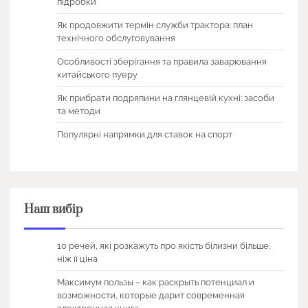
підробки
Як продовжити термін служби трактора: план
технічного обслуговування
Особливості зберігання та правила заварювання
китайського пуеру
Як прибрати подряпини на глянцевій кухні: засоби
та методи
Популярні напрямки для ставок на спорт
Наш вибір
10 речей, які розкажуть про якість білизни більше,
ніж її ціна
Максимум пользы – как раскрыть потенциал и
возможности, которые дарит современная