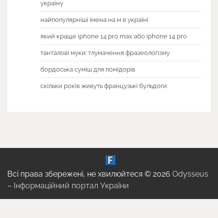
україну
найпопулярніші імена на м в україні
який краще iphone 14 pro max або iphone 14 pro
танталові муки: тлумачення фразеологізму
бордоська суміш для помідорів
скільки років живуть французькі бульдоги
Всі права збережені, не хвилюйтеся © 2026
Odysseus
– Інформаційний портал України