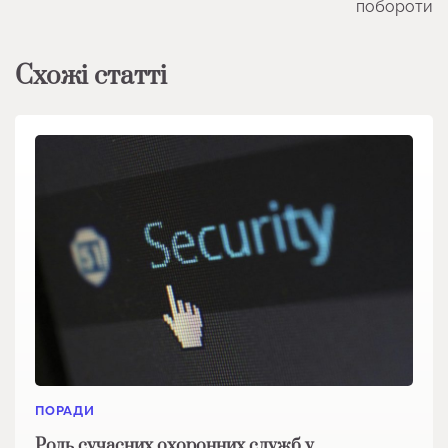
побороти
Схожі статті
ПОРАДИ
Роль сучасних охоронних служб у