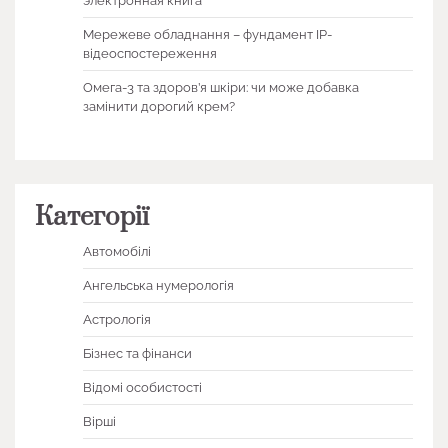
электронная книга
Мережеве обладнання – фундамент IP-
відеоспостереження
Омега-3 та здоров’я шкіри: чи може добавка
замінити дорогий крем?
Категорії
Автомобілі
Ангельська нумерологія
Астрологія
Бізнес та фінанси
Відомі особистості
Вірші