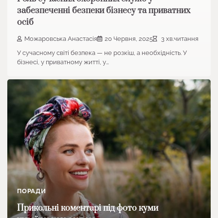
забезпеченні безпеки бізнесу та приватних
осіб
Можаровська Анастасія
20 Червня, 2025
3 хв.читання
У сучасному світі безпека — не розкіш, а необхідність. У
бізнесі, у приватному житті, у…
ПОРАДИ
Прикольні коментарі під фото куми