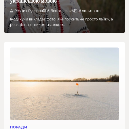
українською мовою
Резник Руслана
6 Лютого, 2026
6 хв.читання
Іноді кума викладає фото, яке просить не просто лайку, а
реакцію з вогником і натяком…
ПОРАДИ