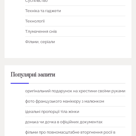
Суспільство
Техніка та гаджети
Технології
Тлумачення снів
Фільми, серіали
Популярні запити
оригінальний подарунок на хрестини своїми руками
фото французького манікюру з малюнком
ідеальні пропорції тіла жінки
донька чи дочка в офіційних документах
фільми про повномасштабне вторгнення росії в