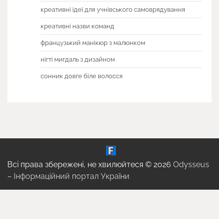
креативні ідеї для учнівського самоврядування
креативні назви команд
французький манікюр з малюнком
нігті мигдаль з дизайном
сонник довге біле волосся
Всі права збережені, не хвилюйтеся © 2026
Odysseus
– Інформаційний портал України