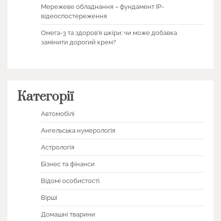
Мережеве обладнання – фундамент IP-
відеоспостереження
Омега-3 та здоров’я шкіри: чи може добавка
замінити дорогий крем?
Категорії
Автомобілі
Ангельська нумерологія
Астрологія
Бізнес та фінанси
Відомі особистості
Вірші
Домашні тварини