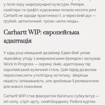
у поле зору андеграундної культури. Репери,
скейтери та графіті-художники почали носити речі
Carhartt не заради практичності, а через їхній дух —
грубий, автентичний, трохи «анти-мода».
Carhartt WIP: європейська
адаптація
У 1994 році німецький дизайнер Едвін Фей уклав
ліцензійну угоду з американським брендом і заснував
Work In Progress — окрему лінію, адаптовану під
європейський вуличний стиль. Цей підхід дозволив
переосмислити утилітарну естетику, зберігши
міцність і впізнаваність, але зробивши її релевантною
для нового покоління.
Carhartt WIP став фаворитом багатьох субкультур —
хіп-хопу, стріт-арту, скейтбордингу. Робочі куртки