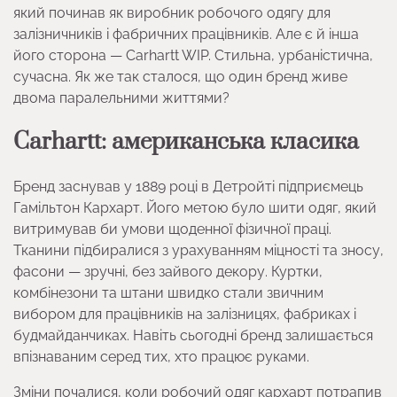
який починав як виробник робочого одягу для
залізничників і фабричних працівників. Але є й інша
його сторона — Carhartt WIP. Стильна, урбаністична,
сучасна. Як же так сталося, що один бренд живе
двома паралельними життями?
Carhartt: американська класика
Бренд заснував у 1889 році в Детройті підприємець
Гамільтон Кархарт. Його метою було шити одяг, який
витримував би умови щоденної фізичної праці.
Тканини підбиралися з урахуванням міцності та зносу,
фасони — зручні, без зайвого декору. Куртки,
комбінезони та штани швидко стали звичним
вибором для працівників на залізницях, фабриках і
будмайданчиках. Навіть сьогодні бренд залишається
впізнаваним серед тих, хто працює руками.
Зміни почалися, коли робочий одяг кархарт потрапив