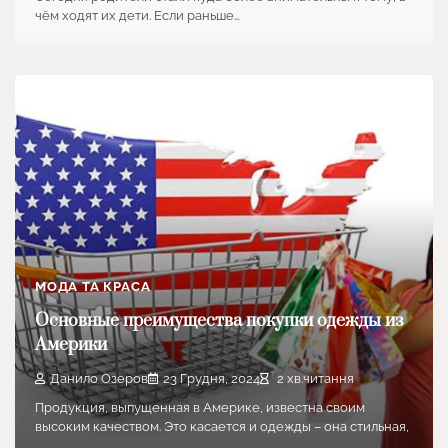
чём ходят их дети. Если раньше…
МОДА ТА КРАСА
Основные преимущества покупки одежды из
Америки
Данило Озеров
23 Грудня, 2024
2 хв.читання
Продукция, выпущенная в Америке, известна своим
высоким качеством. Это касается и одежды – она стильная,
…