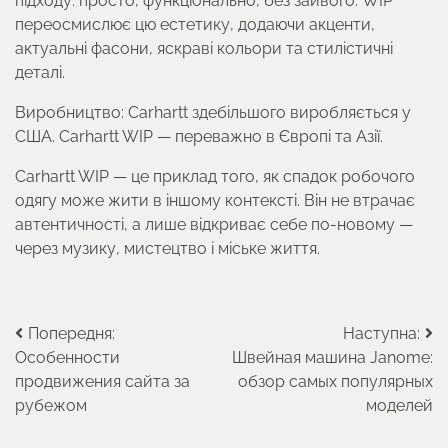
підходу: просто, функціонально, без зайвого. WIP
переосмислює цю естетику, додаючи акценти,
актуальні фасони, яскраві кольори та стилістичні
деталі.
Виробництво: Carhartt здебільшого виробляється у
США. Carhartt WIP — переважно в Європі та Азії.
Carhartt WIP — це приклад того, як спадок робочого
одягу може жити в іншому контексті. Він не втрачає
автентичності, а лише відкриває себе по-новому —
через музику, мистецтво і міське життя.
Навігація
Попередня:
Наступна:
Особенности
Швейная машина Janome:
записів
продвижения сайта за
обзор самых популярных
рубежом
моделей