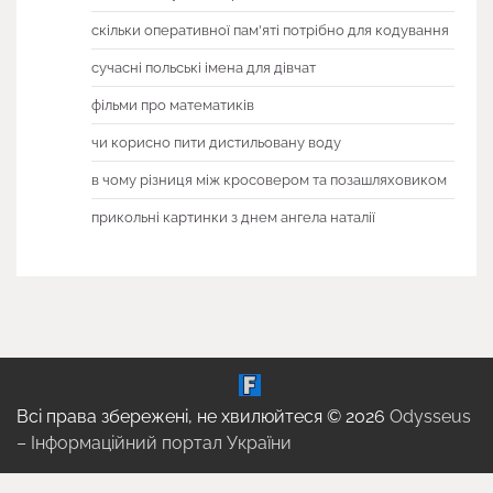
скільки оперативної пам'яті потрібно для кодування
сучасні польські імена для дівчат
фільми про математиків
чи корисно пити дистильовану воду
в чому різниця між кросовером та позашляховиком
прикольні картинки з днем ангела наталії
Всі права збережені, не хвилюйтеся © 2026
Odysseus
– Інформаційний портал України