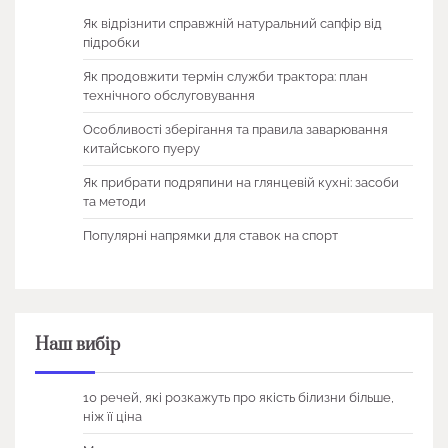
Як відрізнити справжній натуральний сапфір від
підробки
Як продовжити термін служби трактора: план
технічного обслуговування
Особливості зберігання та правила заварювання
китайського пуеру
Як прибрати подряпини на глянцевій кухні: засоби
та методи
Популярні напрямки для ставок на спорт
Наш вибір
10 речей, які розкажуть про якість білизни більше,
ніж її ціна