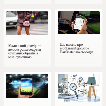
Що відомо про
Маленький розмір —
мобільний додаток
велика роль: секрети
PariMatch на сьогодні
стильних образів із
міні-сумочкою