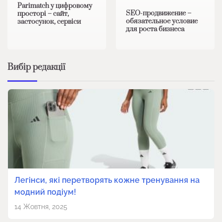
Parimatch у цифровому
SEO-продвижение –
просторі – сайт,
обязательное условие
застосунок, сервіси
для роста бизнеса
Вибір редакції
Легінси, які перетворять кожне тренування на
модний подіум!
14 Жовтня, 2025