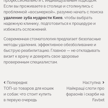
профессионально и с индивидуальным подходом.
Если вы проживаете в столице и столкнулись с
проблемной «восьмеркой», разумно начать с поиска
удаление зуба мудрости Киев
, чтобы выбрать
надежную клинику, подготовиться к процедуре и
избежать осложнений.
Современная стоматология предлагает безопасные
методы удаления, эффективное обезболивание и
быструю реабилитацию. Главное — не откладывать
визит к врачу и доверять свое здоровье
проверенным специалистам.
Навігація
Попередня:
Наступна:
ТОП-10 товаров для кошек
Найкращі слоти про
записів
и собак: что стоит купить
фараонів і скарби на
в первую очередь
Favbet