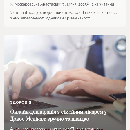
Можаровська Анастасія
7 Липня, 2025
2 хв.читання
У столиці працюють десятки стоматологічних клінік, і не всі
з них забезпечують однаковий рівень якості.…
ЗДОРОВ'Я
Онлайн-декларація з сімейним лікарем у
Докос Медікал: зручно та швидко
Данило Озеров
1 Липня, 2025
2 хв.читання