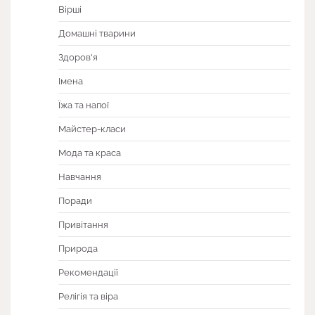
Вірші
Домашні тварини
Здоров'я
Імена
Їжа та напої
Майстер-класи
Мода та краса
Навчання
Поради
Привітання
Природа
Рекомендації
Релігія та віра