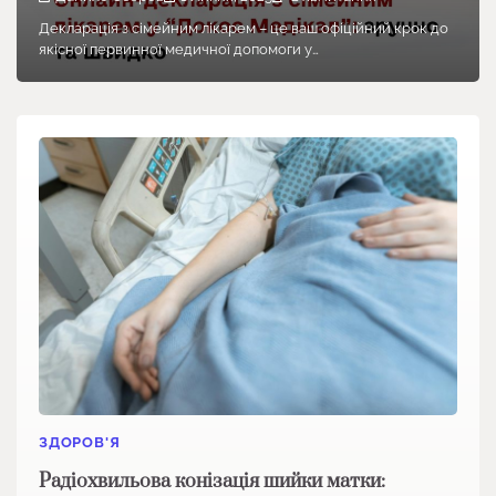
Декларація з сімейним лікарем – це ваш офіційний крок до
якісної первинної медичної допомоги у…
ЗДОРОВ'Я
Радіохвильова конізація шийки матки: