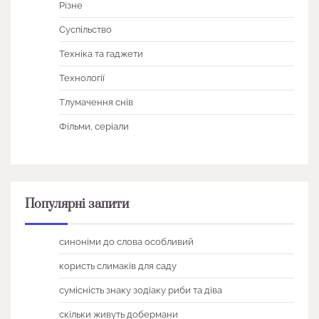
Різне
Суспільство
Техніка та гаджети
Технології
Тлумачення снів
Фільми, серіали
Популярні запити
синоніми до слова особливий
користь слимаків для саду
сумісність знаку зодіаку риби та діва
скільки живуть добермани