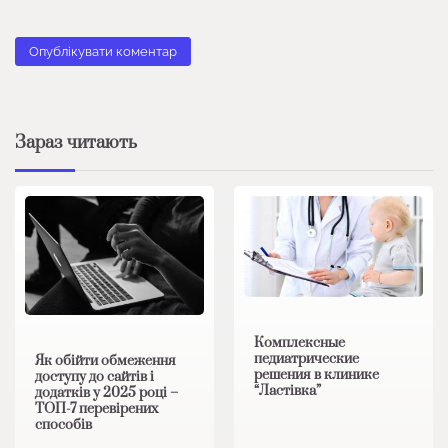
Зараз читають
Комплексные
педиатрические
Як обійти обмеження
решения в клинике
доступу до сайтів і
“Ластівка”
додатків у 2025 році –
ТОП-7 перевірених
способів