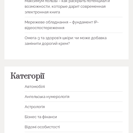
Максимум пользы – как раскрыть потенциал и
возможности, которые дарит современная
электронная книга
Мережеве обладнання – фундамент IP-
відеоспостереження
Омега-3 та здоров’я шкіри: чи може добавка
замінити дорогий крем?
Категорії
Автомобілі
Ангельська нумерологія
Астрологія
Бізнес та фінанси
Відомі особистості