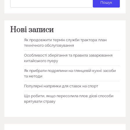
Пошук
Нові записи
Як продовжити термін служби трактора: план
технічного обслуговування
Особливості зберігання та правила заварювання
китайського пуеру
Як прибрати подряпини на глянцевій кухні: засоби
та методи
Популярні напрямки для ставок на спорт
Що робити, якщо пересолила плов: дієві способи
врятувати страву