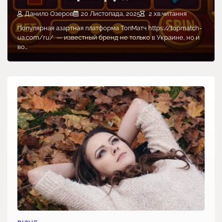
Данило Озеров
20 Листопада, 2025
2 хв.читання
Популярная азартная платформа ТопМатч https://topmatch-
ua.com/ru/ — известный бренд не только в Украине, но и
во…