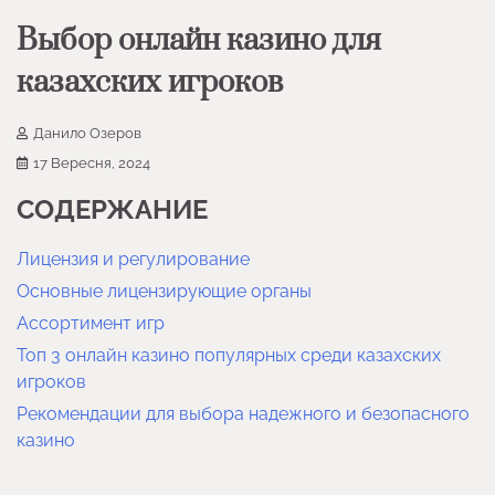
Выбор онлайн казино для
казахских игроков
Данило Озеров
17 Вересня, 2024
СОДЕРЖАНИЕ
Лицензия и регулирование
Основные лицензирующие органы
Ассортимент игр
Топ 3 онлайн казино популярных среди казахских
игроков
Рекомендации для выбора надежного и безопасного
казино