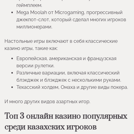
геймплеем.
Mega Moolah от Microgaming, прогрессивный
джекпот-слот, который сделал многих игроков
миллионерами.
Настольные игры включают в себя классические
казино игры, такие как:
Европейская, американская и французская
версии рулетки.
Различные вариации, включая классический
блэкджек и блэкджек с несколькими руками.
Техасский холдем, Омаха и другие виды покера.
И много других видов азартных игор.
Топ 3 онлайн казино популярных
среди казахских игроков