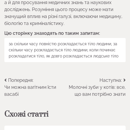
а й для просування медичних знань та наукових
досліджень. Розуміння цього процесу може мати
значущий вплив на різні галузі, включаючи медицину,
біологію та криміналістику.
Цю сторінку знаходять по таким запитам:
за скільки часу повністю розкладається тіло людини, за
скільки часу розкладається тіло людини, коли починає
розкладатися тіло, як довго розкладається людське тіло
Навігація
Попередня:
Наступна:
Чи можна вагітним їсти
Молочні зуби у котів: все,
записів
васабі
що вам потрібно знати
Схожі статті