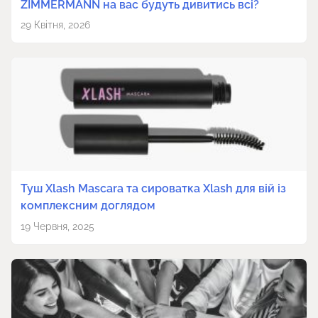
ZIMMERMANN на вас будуть дивитись всі?
29 Квітня, 2026
Туш Xlash Mascara та сироватка Xlash для вій із
комплексним доглядом
19 Червня, 2025