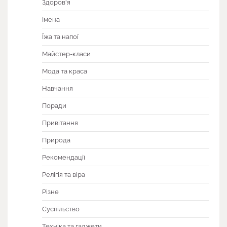
Здоров'я
Імена
Їжа та напої
Майстер-класи
Мода та краса
Навчання
Поради
Привітання
Природа
Рекомендації
Релігія та віра
Різне
Суспільство
Техніка та гаджети