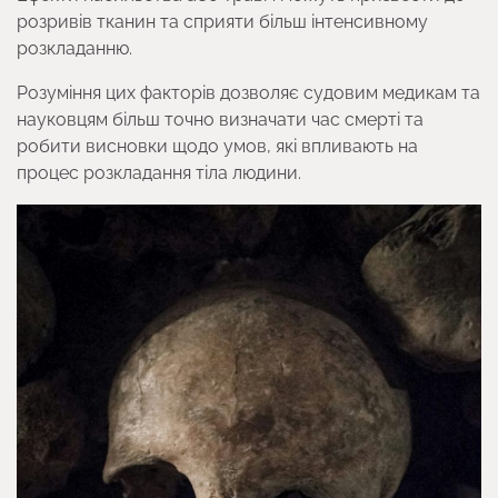
розривів тканин та сприяти більш інтенсивному
розкладанню.
Розуміння цих факторів дозволяє судовим медикам та
науковцям більш точно визначати час смерті та
робити висновки щодо умов, які впливають на
процес розкладання тіла людини.