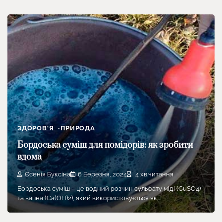
ЗДОРОВ'Я
ПРИРОДА
Бордоська суміш для помідорів: як зробити
вдома
Єсенія Буксіна
6 Березня, 2024
4 хв.читання
Бордоська суміш – це водний розчин сульфату міді (CuSO4)
та вапна (Ca(OH)2), який використовується як…