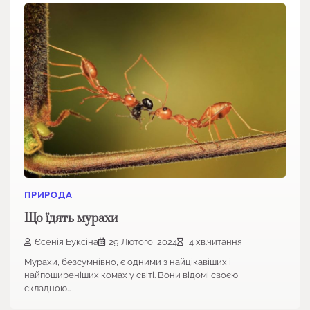
ПРИРОДА
Що їдять мурахи
Єсенія Буксіна
29 Лютого, 2024
4 хв.читання
Мурахи, безсумнівно, є одними з найцікавіших і
найпоширеніших комах у світі. Вони відомі своєю
складною…