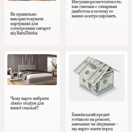
Инсулинорезистентность:
как связана с сахарным
диабетом и почему ее
Як правильно
важно контролировать
використовувати
картриджі для
електронних сигарет
від RainZhizha
Чому варто вибрати
ліжко-подіум для
вашої спальні?
Банківський кредит
готівкою на ремонт,
навчання чи лікування –
що варто знати перед