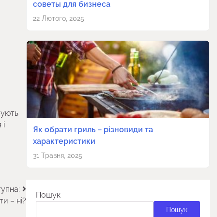
советы для бизнеса
22 Лютого, 2025
мують
 і
Як обрати гриль – різновиди та
характеристики
31 Травня, 2025
упна:
Пошук
ти – ні?
Пошук