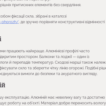
рішніх притискних елементів без свердління.
бом фіксації скла, зібрані в каталозі
kh-ohorozh/
, де зручно порівняти конструктивні відмінності
і
теми працюють найкраще. Алюмінієві профілі часто
ідкритим простором. Балкони та лоджії — один із
ологи й перепадів температур. Сходові марші також належ
ксувати скло та зберегти чітку лінію огорожі. Подібні рі
оєднуються вимоги до безпеки та акуратного вигляду.
ій
у експлуатацію. Алюміній має невелику вагу та достатню
щує роботу на об’єкті. Матеріал добре переносить вологу