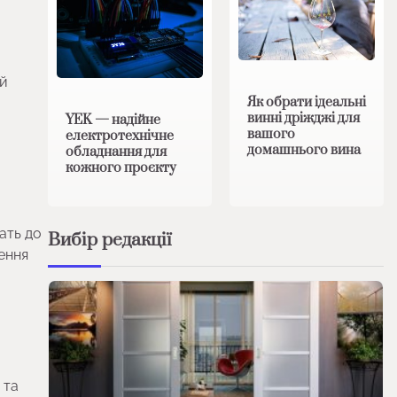
 й
Як обрати ідеальні
винні дріжджі для
YEK — надійне
вашого
електротехнічне
домашнього вина
обладнання для
кожного проєкту
ать до
Вибір редакції
шення
 та