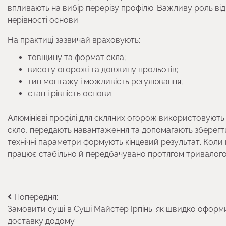
впливають на вибір перерізу профілю. Важливу роль ві
нерівності основи.
На практиці зазвичай враховують:
товщину та формат скла;
висоту огорожі та довжину прольотів;
тип монтажу і можливість регулювання;
стан і рівність основи.
Алюмінієві профілі для скляних огорож використовують 
скло, передають навантаження та допомагають зберегти 
технічні параметри формують кінцевий результат. Коли 
працює стабільно й передбачувано протягом тривалого
Навігація
Попередня:
Замовити суші в Суші Майстер Ірпінь: як швидко оформ
записів
доставку додому