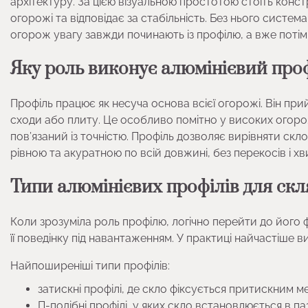
архітектуру. За цією візуальною простотою стоїть конс
огорожі та відповідає за стабільність. Без нього систе
огорож увагу завжди починають із профілю, а вже потім
Яку роль виконує алюмінієвий про
Профіль працює як несуча основа всієї огорожі. Він пр
сходи або плиту. Це особливо помітно у високих огоро
пов’язаний із точністю. Профіль дозволяє вирівняти скл
рівною та акуратною по всій довжині, без перекосів і хв
Типи алюмінієвих профілів для ск
Коли зрозуміла роль профілю, логічно перейти до його 
її поведінку під навантаженням. У практиці найчастіше 
Найпоширеніші типи профілів:
затискні профілі, де скло фіксується притискним м
П-подібні профілі, у яких скло встановлюється в па