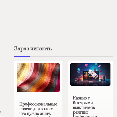
Зараз читають
Казино с
быстрыми
Профессиональные
выплатами:
краски для волос:
у
рейтинг
что нужно знать