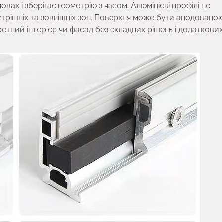
вах і зберігає геометрію з часом. Алюмінієві профілі не
утрішніх та зовнішніх зон. Поверхня може бути анодовано
етний інтер’єр чи фасад без складних рішень і додаткови