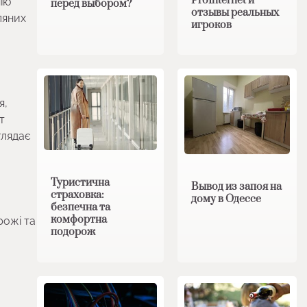
ProInternet и
ію
перед выбором?
отзывы реальных
ляних
игроков
я,
т
глядає
Туристична
Вывод из запоя на
страховка:
дому в Одессе
безпечна та
комфортна
рожі та
подорож