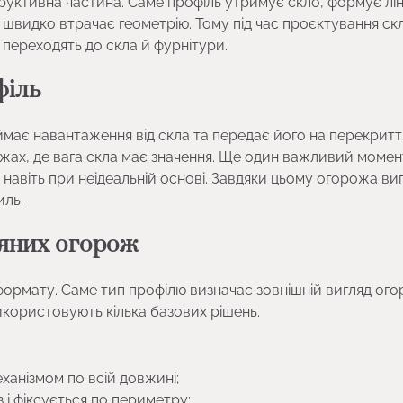
труктивна частина. Саме профіль утримує скло, формує лін
ма швидко втрачає геометрію. Тому під час проєктування ск
 переходять до скла й фурнітури.
філь
иймає навантаження від скла та передає його на перекритт
жах, де вага скла має значення. Ще один важливий момен
о навіть при неідеальній основі. Завдяки цьому огорожа ви
иль.
ляних огорож
формату. Саме тип профілю визначає зовнішній вигляд ого
використовують кілька базових рішень.
еханізмом по всій довжині;
з і фіксується по периметру;