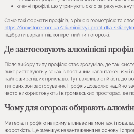
клемні профілі, що утримують скло за рахунок внут
Саме такі формати профілів, з різною геометрією та спосо
https://inoxstore.com.ua/aliuminiievyi-profil-dlia-skliany
підібрати варіант під конкретний тип огорожі.
Де застосовують алюмінієві профіл
Після вибору типу профілю стає зрозуміло, де такі сис
використовують у зонах із постійним навантаженням і в
найпоширеніших прикладів. Тут важлива стійкість до в
типових зон застосування. Профіль дозволяє надійно зафі
часто використовують і в громадських просторах, де п
Чому для огорож обирають алюмін
Матеріал профілю напряму впливає на монтаж і подальш
жорсткість. Це зменшує навантаження на основу і спро