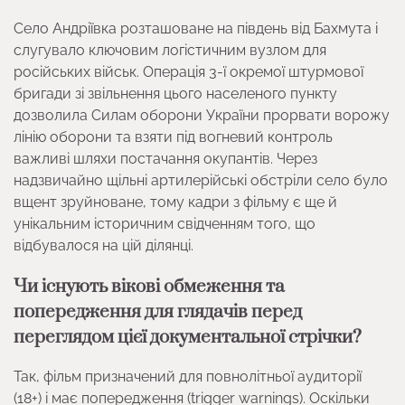
Село Андріївка розташоване на південь від Бахмута і
слугувало ключовим логістичним вузлом для
російських військ. Операція 3-ї окремої штурмової
бригади зі звільнення цього населеного пункту
дозволила Силам оборони України прорвати ворожу
лінію оборони та взяти під вогневий контроль
важливі шляхи постачання окупантів. Через
надзвичайно щільні артилерійські обстріли село було
вщент зруйноване, тому кадри з фільму є ще й
унікальним історичним свідченням того, що
відбувалося на цій ділянці.
Чи існують вікові обмеження та
попередження для глядачів перед
переглядом цієї документальної стрічки?
Так, фільм призначений для повнолітньої аудиторії
(18+) і має попередження (trigger warnings). Оскільки