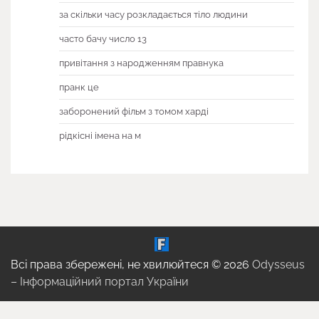
за скільки часу розкладається тіло людини
часто бачу число 13
привітання з народженням правнука
пранк це
заборонений фільм з томом харді
рідкісні імена на м
Всі права збережені, не хвилюйтеся © 2026
Odysseus
– Інформаційний портал України