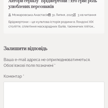
Актори серіалу “Бріджертони”: хто грає роль
улюблених персонажів
Можаровська Анастасія
31 Липня, 2025
3 хв.читання
Бріджертони – це культова історія родини в Лондоні XIX
століття, сплетіння маскарадних балів, таємничих пліток…
Залишити відповідь
Ваша e-mail адреса не оприлюднюватиметься.
Обов’язкові поля позначені
*
Коментар
*