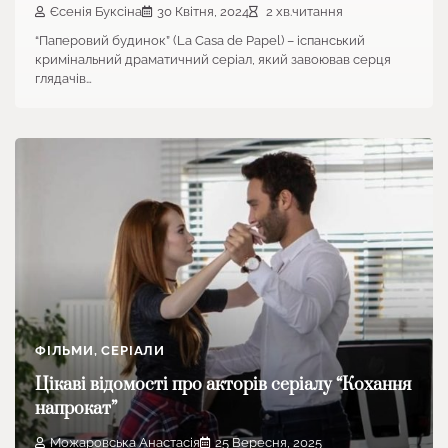
Єсенія Буксіна
30 Квітня, 2024
2 хв.читання
“Паперовий будинок” (La Casa de Papel) – іспанський
кримінальний драматичний серіал, який завоював серця
глядачів…
ФІЛЬМИ, СЕРІАЛИ
Цікаві відомості про акторів серіалу “Кохання
напрокат”
Можаровська Анастасія
25 Вересня, 2025