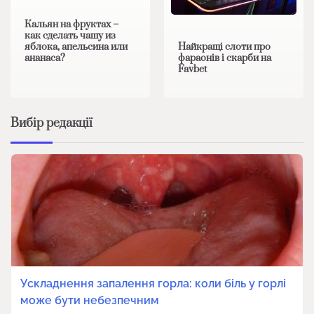
Кальян на фруктах –
как сделать чашу из
яблока, апельсина или
Найкращі слоти про
ананаса?
фараонів і скарби на
Favbet
Вибір редакції
Ускладнення запалення горла: коли біль у горлі
може бути небезпечним