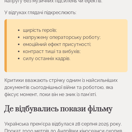
напругу без музичних підсилень чи ефектів.
У відгуках глядачі підкреслюють:
щирість героїв;
напружену операторську роботу;
емоційний ефект присутності;
контраст тиші та вибухів;
силу останніх кадрів.
Критики вважають стрічку одним із найсильніших
документів сьогоднішньої війни та роботою, яка
фіксує момент, поки він не зник із пам’яті.
Де відбувались покази фільму
Українська прем’єра відбулася 28 серпня 2025 року.
Прокат 2000 метрів до Андріївки кіносеанси охопив