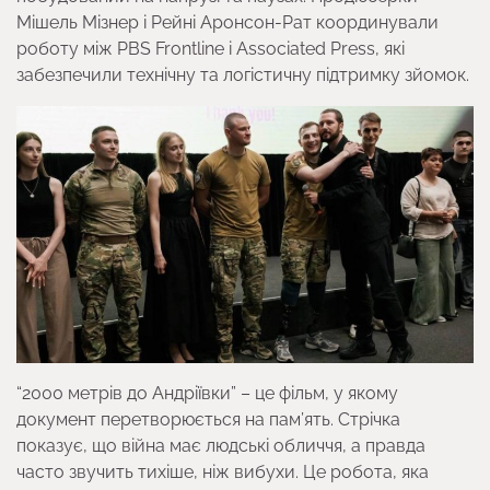
Мішель Мізнер і Рейні Аронсон-Рат координували
роботу між PBS Frontline і Associated Press, які
забезпечили технічну та логістичну підтримку зйомок.
“2000 метрів до Андріївки” – це фільм, у якому
документ перетворюється на пам’ять. Стрічка
показує, що війна має людські обличчя, а правда
часто звучить тихіше, ніж вибухи. Це робота, яка