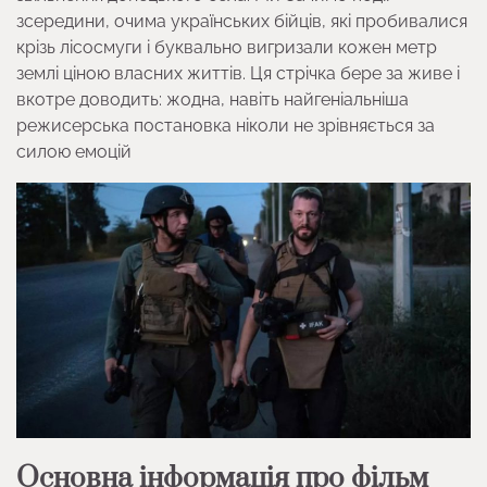
зсередини, очима українських бійців, які пробивалися
крізь лісосмуги і буквально вигризали кожен метр
землі ціною власних життів. Ця стрічка бере за живе і
вкотре доводить: жодна, навіть найгеніальніша
режисерська постановка ніколи не зрівняється за
силою емоцій
Основна інформація про фільм