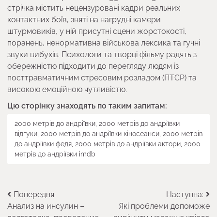
стрічка містить нецензуровані кадри реальних
контактних боїв, зняті на нагрудні камери
штурмовиків, у ній присутні сцени жорстокості,
поранень, ненормативна військова лексика та гучні
звуки вибухів. Психологи та творці фільму радять з
обережністю підходити до перегляду людям із
посттравматичним стресовим розладом (ПТСР) та
високою емоційною чутливістю.
Цю сторінку знаходять по таким запитам:
2000 метрів до андріївки, 2000 метрів до андріївки
відгуки, 2000 метрів до андріївки кіносеанси, 2000 метрів
до андріївки федя, 2000 метрів до андріївки актори, 2000
метрів до андріївки imdb
Навігація
Попередня:
Наступна:
Анализ на инсулин –
Які проблеми допоможе
записів