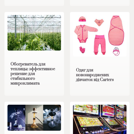
Обогреватель для
теплицы: эффективное
Одяг для
решение для
новонароджених
стабильного
дівчаток від Carters
микроклимата