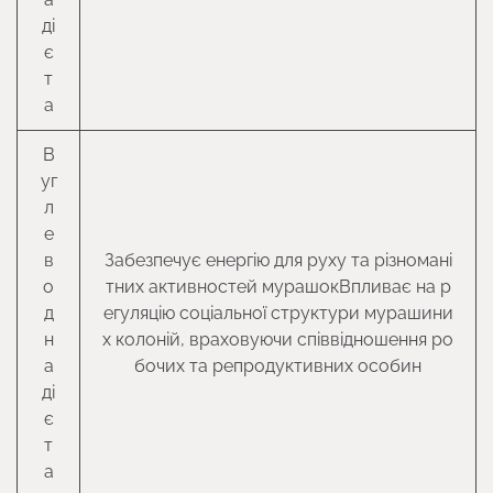
ді
є
т
а
В
уг
л
е
в
Забезпечує енергію для руху та різномані
о
тних активностей мурашокВпливає на р
д
егуляцію соціальної структури мурашини
н
х колоній, враховуючи співвідношення ро
а
бочих та репродуктивних особин
ді
є
т
а