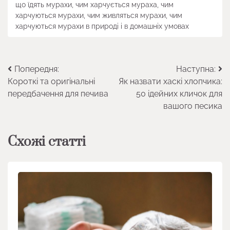
що їдять мурахи, чим харчується мураха, чим
харчуються мурахи, чим живляться мурахи, чим
харчуються мурахи в природі і в домашніх умовах
Навігація
Попередня:
Наступна:
Короткі та оригінальні
Як назвати хаскі хлопчика:
записів
передбачення для печива
50 ідейних кличок для
вашого песика
Схожі статті