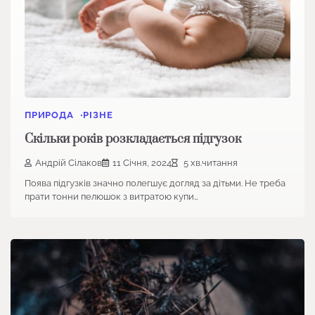
ПРИРОДА
РІЗНЕ
Скільки років розкладається підгузок
Андрій Сілаков
11 Січня, 2024
5 хв.читання
Поява підгузків значно полегшує догляд за дітьми. Не треба
прати тонни пелюшок з витратою купи…