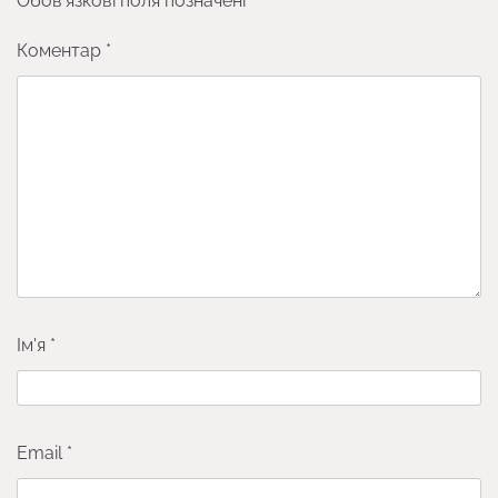
Обов’язкові поля позначені
*
Коментар
*
Ім'я
*
Email
*