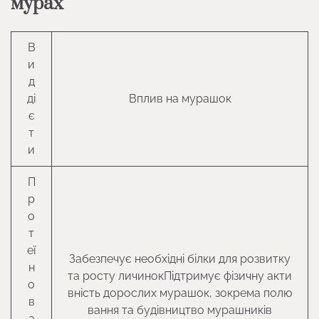
мурах
В
и
д
ді
Вплив на мурашок
є
т
и
П
р
о
т
еї
Забезпечує необхідні білки для розвитку
н
та росту личинокПідтримує фізичну акти
о
вність дорослих мурашок, зокрема полю
в
вання та будівництво мурашників
а