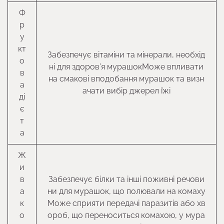
Ф
р
у
кт
Забезпечує вітаміни та мінерали, необхід
о
ні для здоров’я мурашокМоже впливати
в
на смакові вподобання мурашок та визн
а
ачати вибір джерел їжі
ді
є
т
а
Ж
и
в
Забезпечує білки та інші поживні речови
а
ни для мурашок, що полювали на комаху
к
Може сприяти передачі паразитів або хв
о
ороб, що переноситься комахою, у мура