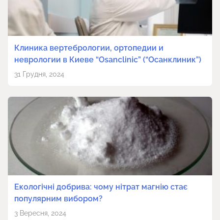
Клиника вертебрологии, ортопедии и
неврологии в Киеве “Osanclinic” (“Осанклиник”)
31 Грудня, 2024
Екологічні добрива: чому нітрат магнію стає
популярним вибором?
3 Вересня, 2024