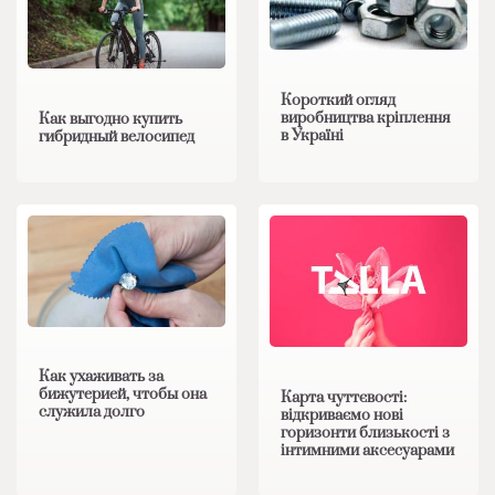
Короткий огляд
виробництва кріплення
Как выгодно купить
в Україні
гибридный велосипед
Как ухаживать за
бижутерией, чтобы она
Карта чуттєвості:
служила долго
відкриваємо нові
горизонти близькості з
інтимними аксесуарами