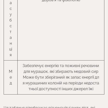
а
с
у
б
с
т
а
н
ці
я
Забезпечує енергію та поживні речовини
М
для мурашок, які збирають медовий сир
е
Може бути зберіганий як запас енергії дл
д
я мурашиних колоній на періоди недоста
тньої доступності інших джерел їжі
Ця таблиця відображає різноманітні види дієт, які