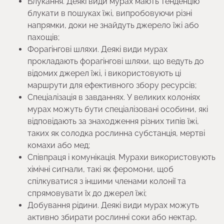
Блукання. Деякі види мурах мають тенденцію
блукати в пошуках їжі, випробовуючи різні
напрямки, доки не знайдуть джерело їжі або
пахощів;
Форагінгові шляхи. Деякі види мурах
прокладають форагінгові шляхи, що ведуть до
відомих джерел їжі, і використовують ці
маршрути для ефективного збору ресурсів;
Спеціалізація в завданнях. У великих колоніях
мурах можуть бути спеціалізовані особини, які
відповідають за знаходження різних типів їжі,
таких як солодка рослинна субстанція, мертві
комахи або мед;
Співпраця і комунікація. Мурахи використовують
хімічні сигнали, такі як феромони, щоб
спілкуватися з іншими членами колонії та
спрямовувати їх до джерел їжі;
Добування рідини. Деякі види мурах можуть
активно збирати рослинні соки або нектар,