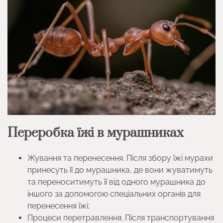
Переробка їжі в мурашниках
Жування та перенесення. Після збору їжі мурахи
принесуть її до мурашника, де вони жуватимуть
та переноситимуть її від одного мурашника до
іншого за допомогою спеціальних органів для
перенесення їжі;
Процеси перетравлення. Після транспортування