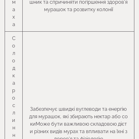
м
шник та спричиняти погіршення здоров’я
а
мурашок та розвитку колонії
х
а
С
о
л
о
д
к
а
р
о
с
Забезпечує швидкі вуглеводи та енергію
л
для мурашок, які збирають нектар або со
и
киМоже бути важливою складовою дієт
н
и різних видів мурах та впливати на їхні з
н
доров’я та фізіологію