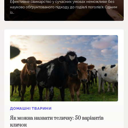
Ефективне свинарство у сучасних умовах неможливе без
науково обґрунтованого підходу до годівлі поголів’я. Одним
із…
ДОМАШНІ ТВАРИНИ
Як можна назвати теличку: 50 варіантів
кличок