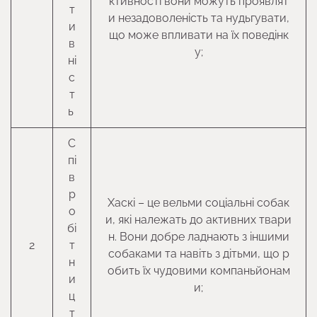
ктивності вони можуть проявлят
т
и незадоволеність та нудьгувати,
и
що може впливати на їх поведінк
в
у;
ні
с
т
ь
С
пі
в
р
Хаскі – це вельми соціальні собак
о
и, які належать до активних твари
бі
н. Вони добре ладнають з іншими
2
т
собаками та навіть з дітьми, що р
н
обить їх чудовими компаньйонам
и
и;
ц
т