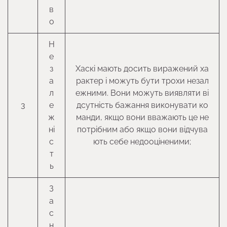
в
о
Н
е
з
Хаскі мають досить виражений ха
а
рактер і можуть бути трохи незал
л
ежними. Вони можуть виявляти ві
3
е
дсутність бажання виконувати ко
ж
манди, якщо вони вважають це не
ні
потрібним або якщо вони відчува
с
ють себе недооціненими;
т
ь
З
а
с
н