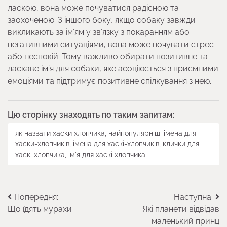
ласкою, вона може почуватися радісною та
заохоченою. З іншого боку, якщо собаку завжди
викликають за ім’ям у зв’язку з покаранням або
негативними ситуаціями, вона може почувати стрес
або неспокій. Тому важливо обирати позитивне та
ласкаве ім’я для собаки, яке асоціюється з приємними
емоціями та підтримує позитивне спілкування з нею.
Цю сторінку знаходять по таким запитам:
як назвати хаски хлопчика, найпопулярніші імена для
хаски-хлопчиків, імена для хаскі-хлопчиків, клички для
хаскі хлопчика, ім'я для хаскі хлопчика
Навігація
Попередня:
Наступна:
Що їдять мурахи
Які планети відвідав
записів
маленький принц