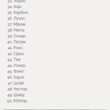
Зорро;
Ікар;
Карбон;
Лукас;
Міраж;
Нікіта;
Оскар;
Патрік;
Рокс;
Сірко;
Тімі;
Уокер;
Флінт;
Харлі;
Цезій;
Честер;
Шейд;
Юпітер.