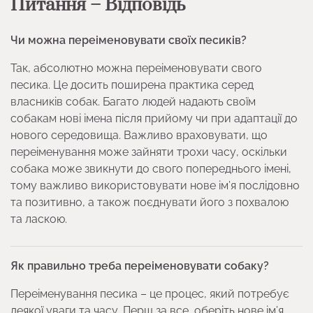
Питання – Відповідь
Чи можна переіменовувати своїх песиків?
Так, абсолютно можна переіменовувати свого
песика. Це досить поширена практика серед
власників собак. Багато людей надають своїм
собакам нові імена після прийому чи при адаптації до
нового середовища. Важливо враховувати, що
переіменування може зайняти трохи часу, оскільки
собака може звикнути до свого попереднього імені,
тому важливо використовувати нове ім’я послідовно
та позитивно, а також поєднувати його з похвалою
та ласкою.
Як правильно треба переіменовувати собаку?
Переіменування песика – це процес, який потребує
деякої уваги та часу. Перш за все, оберіть нове ім’я,