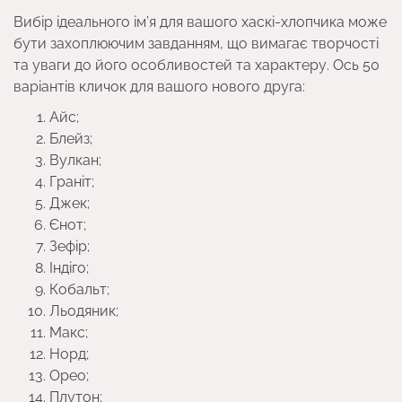
Вибір ідеального ім’я для вашого хаскі-хлопчика може
бути захоплюючим завданням, що вимагає творчості
та уваги до його особливостей та характеру. Ось 50
варіантів кличок для вашого нового друга:
Айс;
Блейз;
Вулкан;
Граніт;
Джек;
Єнот;
Зефір;
Індіго;
Кобальт;
Льодяник;
Макс;
Норд;
Орео;
Плутон;