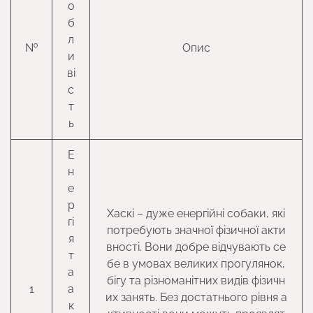
о
б
л
№
Опис
и
ві
с
т
ь
Е
н
е
р
Хаскі – дуже енергійні собаки, які
гі
потребують значної фізичної акти
я
вності. Вони добре відчувають се
т
бе в умовах великих прогулянок,
а
бігу та різноманітних видів фізичн
1
а
их занять. Без достатнього рівня а
к