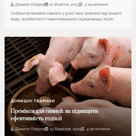
Данило Озеров
11 Жовтня, 2023
2 хв.читання
Собаки починають гавкати у різні часи залежно від їхнього
виду, особистості і навколишнього середовища. Коли…
ДОМАШНІ ТВАРИНИ
Премікси для свиней: як підвищити
ефективність годівлі
Данило Озеров
19 Березня, 2025
4 хв.читання