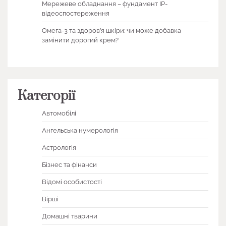
Мережеве обладнання – фундамент IP-
відеоспостереження
Омега-3 та здоров’я шкіри: чи може добавка
замінити дорогий крем?
Категорії
Автомобілі
Ангельська нумерологія
Астрологія
Бізнес та фінанси
Відомі особистості
Вірші
Домашні тварини