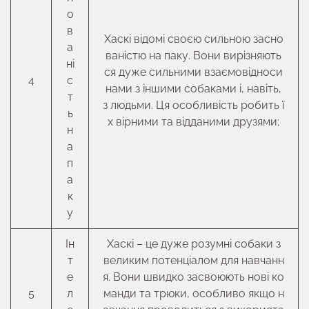
о
в
Хаскі відомі своєю сильною засно
а
ваністю на паку. Вони вирізняють
ні
ся дуже сильними взаємовідноси
4
с
нами з іншими собаками і, навіть,
т
з людьми. Ця особливість робить ї
ь
х вірними та відданими друзями;
н
а
п
а
к
у
Ін
Хаскі – це дуже розумні собаки з
т
великим потенціалом для навчанн
е
я. Вони швидко засвоюють нові ко
5
л
манди та трюки, особливо якщо н