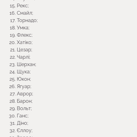
Рекс;
Смайл;
Торнадо;
Умка;
Флекс;
Хатіко;
Цезар;
Чарлі;
Шерхан;
Щука;
Юкон;
Ягуар;
Аврор;
Барон;
Вольт;
Ганс;
Діно;
Єллоу;