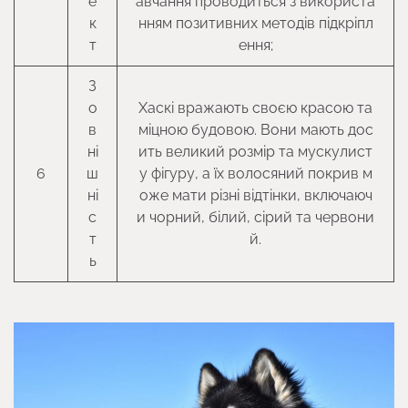
е
авчання проводиться з використа
к
нням позитивних методів підкріпл
т
ення;
З
о
Хаскі вражають своєю красою та
в
міцною будовою. Вони мають дос
ні
ить великий розмір та мускулист
6
ш
у фігуру, а їх волосяний покрив м
ні
оже мати різні відтінки, включаюч
с
и чорний, білий, сірий та червони
т
й.
ь