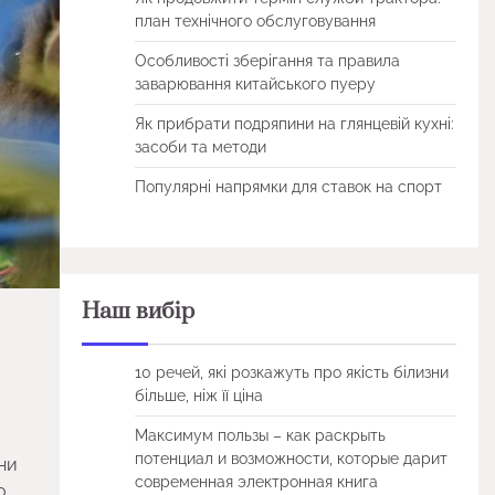
план технічного обслуговування
Особливості зберігання та правила
заварювання китайського пуеру
Як прибрати подряпини на глянцевій кухні:
засоби та методи
Популярні напрямки для ставок на спорт
Наш вибір
10 речей, які розкажуть про якість білизни
більше, ніж її ціна
Максимум пользы – как раскрыть
потенциал и возможности, которые дарит
ни
современная электронная книга
о