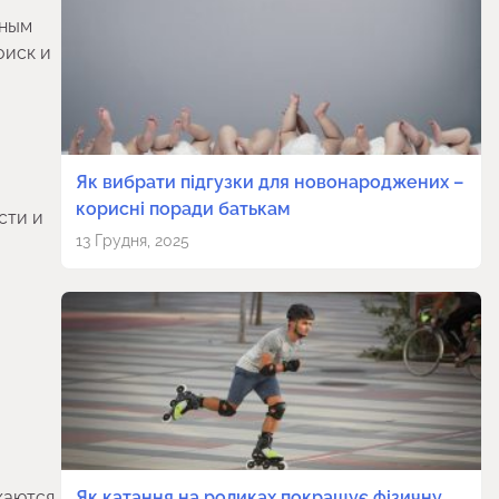
тным
оиск и
Як вибрати підгузки для новонароджених –
корисні поради батькам
сти и
13 Грудня, 2025
каются
Як катання на роликах покращує фізичну