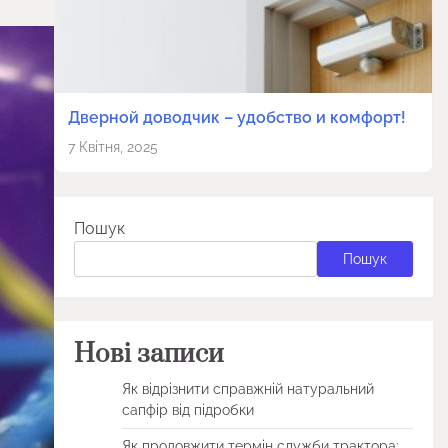
Дверной доводчик – удобство и комфорт!
7 Квітня, 2025
Пошук
Пошук
Нові записи
Як відрізнити справжній натуральний
сапфір від підробки
Як продовжити термін служби трактора: