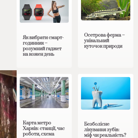
Осетрова ферма –
Як вибрати смарт-
унікальний
годинник –
куточок природи
розумний гаджет
на кожен день
Карта метро
Безболісне
Харків: станції, час
лікування зубів:
роботи, схема
міф чи реальність?