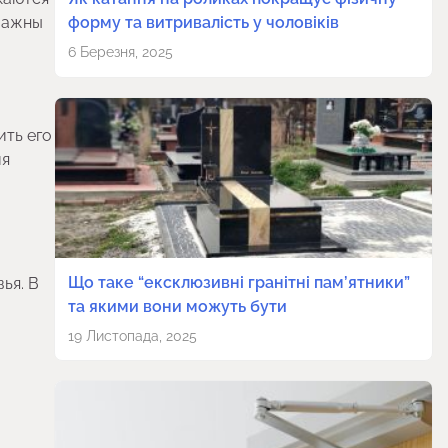
 важны
форму та витривалість у чоловіків
6 Березня, 2025
ить его
ия
Що таке “ексклюзивні гранітні пам’ятники”
ья. В
та якими вони можуть бути
19 Листопада, 2025