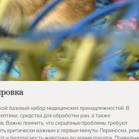
ировка
укой базовый набор медицинских принадлежностей. В
птики, средства для обработки ран, а также
в. Важно помнить, что серьёзные проблемы требуют
ыть критически важным в первые минуты. Переноски, рем
т и безопасность животных во время поездок. Правильн