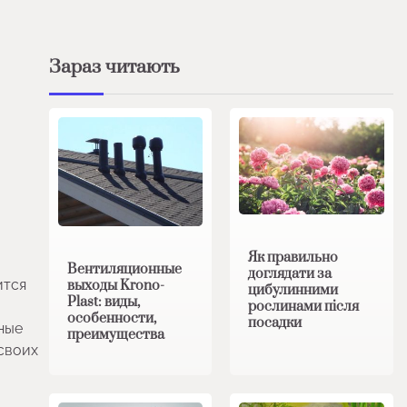
Зараз читають
Як правильно
Вентиляционные
доглядати за
ится
выходы Krono-
цибулинними
Plast: виды,
рослинами після
ы
особенности,
посадки
ные
преимущества
своих