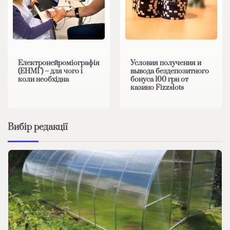
Електронейроміографія
Условия получения и
(ЕНМГ) – для чого і
вывода бездепозитного
коли необхідна
бонуса 100 грн от
казино Fizzslots
Вибір редакції