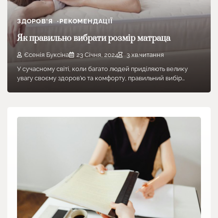
ЗДОРОВ'Я
РЕКОМЕНДАЦІЇ
Як правильно вибрати розмір матраца
Єсенія Буксіна
23 Січня, 2024
3 хв.читання
У сучасному світі, коли багато людей приділяють велику
увагу своєму здоров’ю та комфорту, правильний вибір…