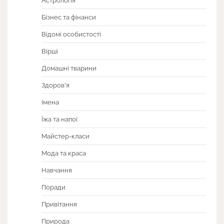
Астрологія
Бізнес та фінанси
Відомі особистості
Вірші
Домашні тварини
Здоров'я
Імена
Їжа та напої
Майстер-класи
Мода та краса
Навчання
Поради
Привітання
Природа