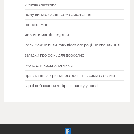
7 мечів значення
чому виникає синдром самозванця
що таке мфо
як зняти магніт з куртки
коли можна пити каву після операції на апендициті
загадки про осінь для дорослих
імена для хаскі-хлопчиків
привітання з 7 річницею весілля своїми словами
гарні побажання доброго ранку у прозі