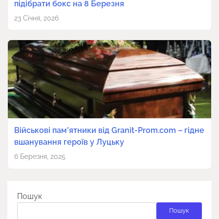
підібрати бокс на 8 Березня
23 Січня, 2026
Військові пам’ятники від Granit-Prom.com – гідне
вшанування героїв у Луцьку
6 Березня, 2025
Пошук
Пошук