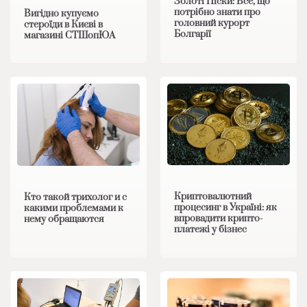
Золоті Піски: Все, що
потрібно знати про
Вигідно купуємо
головний курорт
стероїди в Києві в
Болгарії
магазині СТШопЮА
Криптовалютний
Кто такой трихолог и с
процесинг в Україні: як
какими проблемами к
впровадити крипто-
нему обращаются
платежі у бізнес