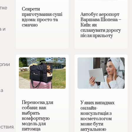
тке
Секрети
Автобус аеропорт
приготування суші
Варшава Шопена –
вдома: просто та
Київ: як
смачно
а и
спланувати дорогу
після прильоту
ргии
 а
Переноска для
У яких випадках
собаки: как
онлайн-
выбрать
консультація з
комфортную
косметологом
модель для
може бути
ствия.
питомца
актуальною