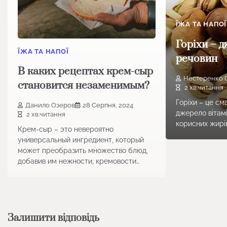
ЇЖА ТА НАПОЇ
Горіхи – 
ЇЖА ТА НАПОЇ
речовин
В каких рецептах крем-сыр
Нестеренко 
становится незаменимым?
2 хв.читання
Горіхи – це см
Данило Озеров
28 Серпня, 2024
джерело вітамі
2 хв.читання
корисних жирів
Крем-сыр – это невероятно
универсальный ингредиент, который
может преобразить множество блюд,
добавив им нежности, кремовости…
Залишити відповідь