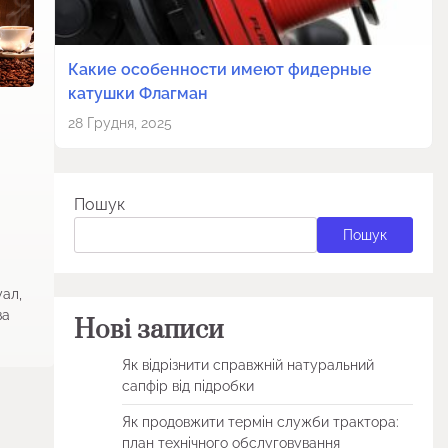
Какие особенности имеют фидерные
катушки Флагман
28 Грудня, 2025
Пошук
Пошук
уал,
за
Нові записи
Як відрізнити справжній натуральний
сапфір від підробки
Як продовжити термін служби трактора:
план технічного обслуговування