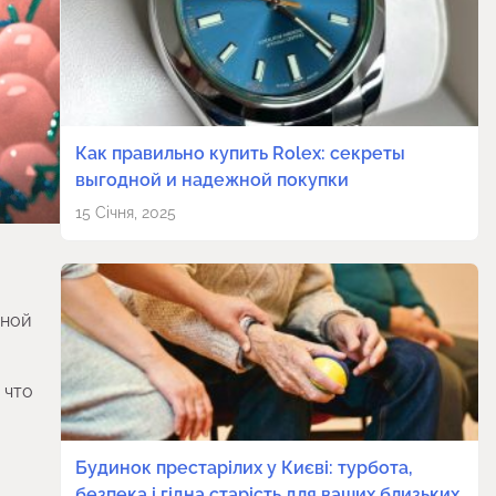
Как правильно купить Rolex: секреты
выгодной и надежной покупки
15 Січня, 2025
нной
 что
Будинок престарілих у Києві: турбота,
безпека і гідна старість для ваших близьких