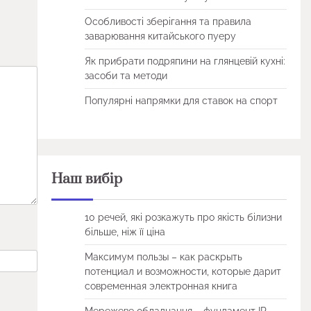
Особливості зберігання та правила
заварювання китайського пуеру
Як прибрати подряпини на глянцевій кухні:
засоби та методи
Популярні напрямки для ставок на спорт
Наш вибір
10 речей, які розкажуть про якість білизни
більше, ніж її ціна
Максимум пользы – как раскрыть
потенциал и возможности, которые дарит
современная электронная книга
Мережеве обладнання – фундамент IP-