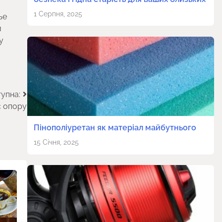
1 Серпня, 2025
ье
и
у
упна:
є опору
Пінополіуретан як матеріал майбутнього
15 Січня, 2025