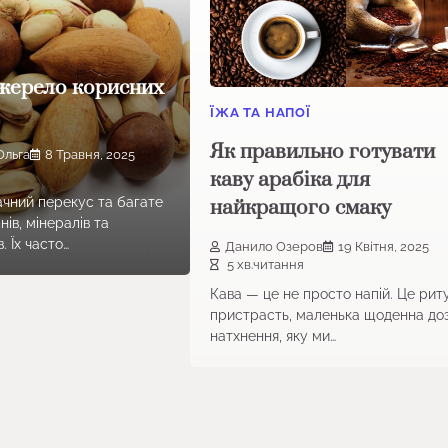
джерело корисних
ЇЖА ТА НАПОЇ
Як правильно готувати
Ольга
8 Травня, 2025
каву арабіка для
ачний перекус та багате
найкращого смаку
нів, мінералів та
. Їх часто…
Данило Озеров
19 Квітня, 2025
5 хв.читання
Кава — це не просто напій. Це рит
пристрасть, маленька щоденна до
натхнення, яку ми…