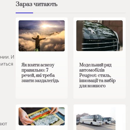
Зараз читають
нии. И
виться
Модельний ряд
Як взяти аскезу
автомобілів
правильно: 7
Peugeot: стиль,
речей, які треба
.
інновації та вибір
знати заздалегідь
для кожного
ают