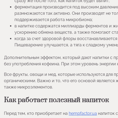
сразу же после того, как напиток будет выпит;
ферментация производится под высоким давлением
размножаются так активно. Они производят не то
поддерживается работа микробиома;
в напитке содержатся миллиарды ферментов и ж
ускорению обмена веществ, а также помогают ст
когда за счет здоровой флоры восстанавливается 
Пищеварение улучшается, а тяга к сладкому умень
Дополнительным эффектом, который дают напитки с пр
без употребления кофеина. При этом уровень энергии 
Все фрукты, овощи и мед, которые используются для п
органическими. Важно и то, что его основой является 
также микроэлементов.
Как работает полезный напиток
Перед тем, кто приобретает на
hempfactor.ua
напиток с