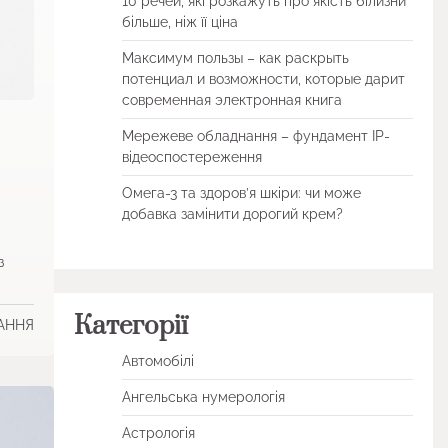
10 речей, які розкажуть про якість білизни
більше, ніж її ціна
Максимум пользы – как раскрыть
потенциал и возможности, которые дарит
современная электронная книга
Мережеве обладнання – фундамент IP-
відеоспостереження
Омега-3 та здоров’я шкіри: чи може
добавка замінити дорогий крем?
з
Категорії
ТАННЯ
Автомобілі
Ангельська нумерологія
Астрологія