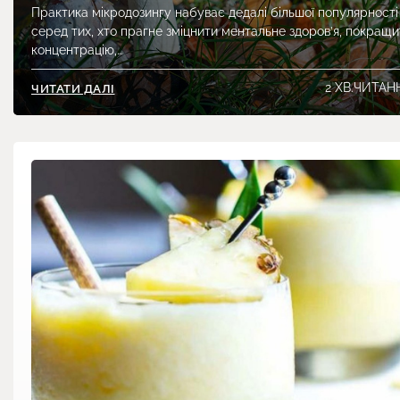
Практика мікродозингу набуває дедалі більшої популярності
серед тих, хто прагне зміцнити ментальне здоров’я, покращи
концентрацію,…
2 ХВ.ЧИТАН
ЧИТАТИ ДАЛІ