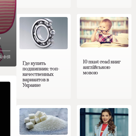
о
ТАННЯ
10 must-read книг
Где купить
англійською
подшипник: топ-
мовою
качественных
вариантов в
Украине