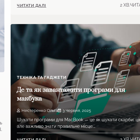
2 ХВ.ЧИ
ЧИТАТИ ДАЛІ
ТЕХНІКА ТА ГАДЖЕТИ
Де та як завантажити програми для
макбука
Нестеренко Ольга
3 Червня, 2025
Шукати програми для MacBook — це як шукати скарби: ці
ь
але важливо знати правильне місце.…
.
2 ХВ.ЧИ
ЧИТАТИ ДАЛІ