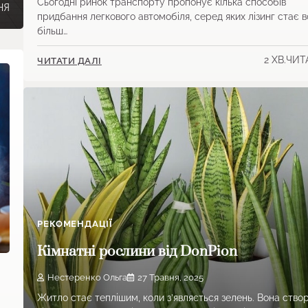
Сьогодні ринок транспорту пропонує кілька способів
НЯ
придбання легкового автомобіля, серед яких лізинг стає 
більш…
2 ХВ.ЧИ
ЧИТАТИ ДАЛІ
РЕКОМЕНДАЦІЇ
Кімнатні рослини від DonPion
Нестеренко Ольга
27 Травня, 2025
Житло стає теплішим, коли з’являється зелень. Вона ство