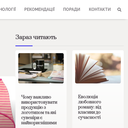
НОЛОГІЇ
РЕКОМЕНДАЦІЇ
ПОРАДИ
КОНТАКТИ
Зараз читають
Еволюція
Чому важливо
любовного
використовувати
роману: від
продукцію з
класики до
логотипом та які
сучасності
сувеніри є
найкориснішими