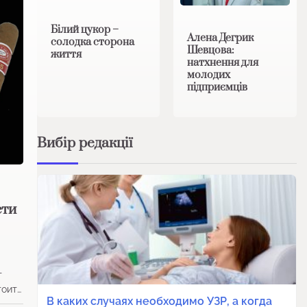
Білий цукор –
Алена Дегрик
солодка сторона
Шевцова:
життя
натхнення для
молодих
підприємців
Вибір редакції
сти
т
тоит…
В каких случаях необходимо УЗР, а когда