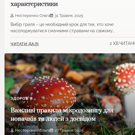
характеристики
Нестеренко Ольга
31 Травня, 2025
Вибір гриля – це необхідний крок для тих, хто хоче
насолоджуватися смачними стравами на свіжому…
2 ХВ.ЧИТАН
ЧИТАТИ ДАЛІ
ЗДОРОВ'Я
Важливі правила мікродозингу для
новачків та людей з досвідом
Нестеренко Ольга
27 Травня, 2025