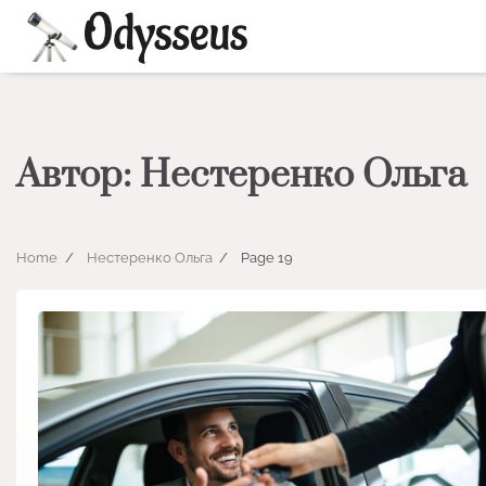
Skip
to
content
Автор:
Нестеренко Ольга
Home
Нестеренко Ольга
Page 19