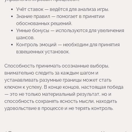
Учёт ставок — ведётся для анализа игры.
Знание правил — помогает в принятии
обоснованных решений.
Умные бонусы — используются для увеличения
шансов.
Контроль эмоций — необходим для принятия
взвешенных установок.
Способность принимать осознанные выборы,
внимательно следить за каждым шагом и
устанавливать разумные границы может стать
ключом к успеху. В конце концов, настоящая победа
— это не только материальный результат, но и
способность сохранять ясность мысли, находить
удовольствие в процессе и не терять контроль.