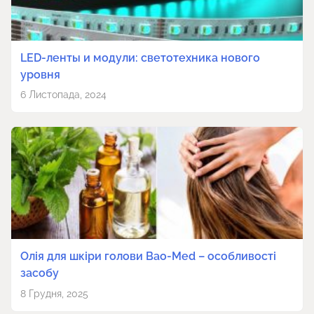
LED-ленты и модули: светотехника нового
уровня
6 Листопада, 2024
Олія для шкіри голови Bao-Med – особливості
засобу
8 Грудня, 2025