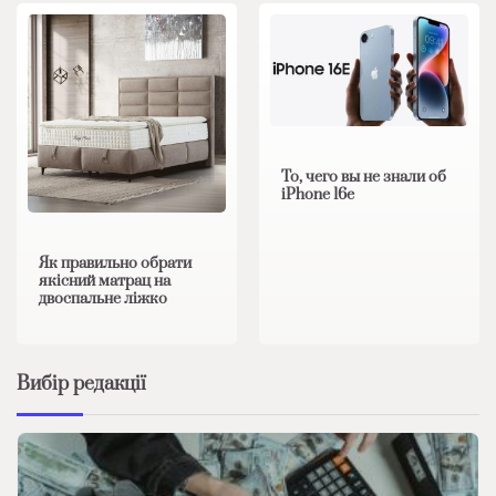
То, чего вы не знали об
iPhone 16e
Як правильно обрати
якісний матрац на
двоспальне ліжко
Вибір редакції