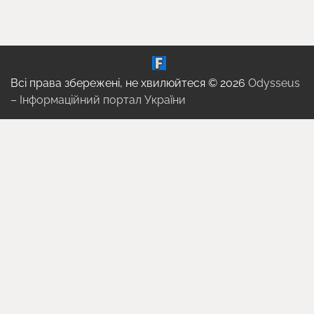
Всі права збережені, не хвилюйтеся © 2026
Odysseus
– Інформаційний портал України