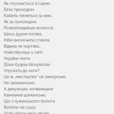
Як спускається зі сцени,
Бігає проходом,
Кабель тягнеться за нею,
Як за луноходом.
Розкуйовдивши волосся,
Щось дурне патяка,
Ніби вискочила з пекла
Відьма чи чортяка…
Найспівучіша у світі
Україна-мати,
Доки будеш біснуватих
Упускать до хати?
Це ж „мистецтво” не заморське,
Не заокеанське,
А дикунське, кочівницьке
Камлання шаманське,
Що з чужинського болота
Вилізло на сушу,
Щоб убити нашу пісню