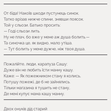
От біда! Накоїв шкоди пустунець синок.
Татко врізав нижче спини, знявши поясок.
Той у сльози. Батько просить:
— Годі сльози лить.
Ну не плач, бо вже у мене аж душа болить.—
Та синочка це, як видно, мало утіша.
— Тут болить у мене дужче, ніж твоя душа.
Пожалійте, люди, карапуза Сашу:
Дуже він не любить їсти манну кашу.
Каже: — Як пожежником стану я колись,
Потушу пожежі, де б не зайнялись.
Тільки магазина я тушить не стану,
Де мені купує мама кашу манну.
Двох онуків дід старий