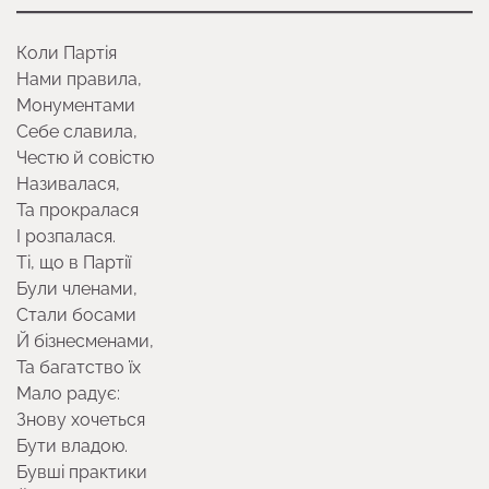
Коли Партія
Нами правила,
Монументами
Себе славила,
Честю й совістю
Називалася,
Та прокралася
І розпалася.
Ті, що в Партії
Були членами,
Стали босами
Й бізнесменами,
Та багатство їх
Мало радує:
Знову хочеться
Бути владою.
Бувші практики