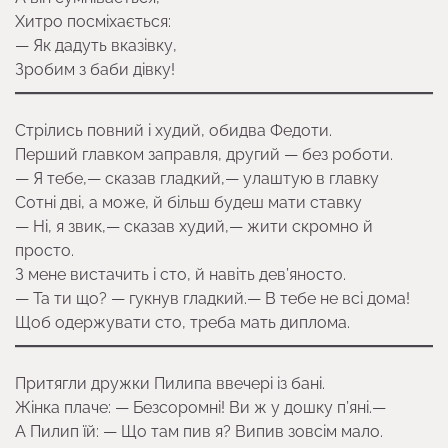
Хитро посміхається:
— Як дадуть вказівку,
Зробим з баби дівку!
Стрілись повний і худий, обидва Федоти.
Перший главком заправля, другий — без роботи.
— Я тебе,— сказав гладкий,— улаштую в главку
Сотні дві, а може, й більш будеш мати ставку
— Ні, я звик,— сказав худий,— жити скромно й
просто.
З мене вистачить і сто, й навіть дев’яносто.
— Та ти що? — гукнув гладкий.— В тебе не всі дома!
Щоб одержувати сто, треба мать диплома.
Притягли дружки Пилипа ввечері із бані.
Жінка плаче: — Безсоромні! Ви ж у дошку п’яні.—
А Пилип їй: — Що там пив я? Випив зовсім мало.