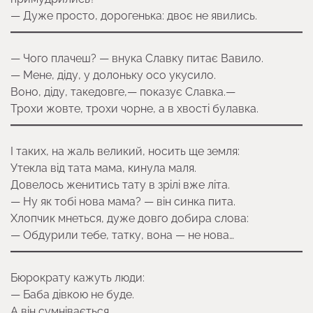
— Дуже просто, дорогенька: двоє не явились.
— Чого плачеш? — внука Славку питає Вавило.
— Мене, діду, у долоньку осо укусило.
Воно, діду, такедовге,— показує Славка.—
Трохи жовте, трохи чорне, а в хвості булавка.
І таких, на жаль великий, носить ще земля:
Утекла від тата мама, кинула маля.
Довелось женитись тату в зрілі вже літа.
— Ну як тобі нова мама? — він синка пита.
Хлопчик мнеться, дуже довго добира слова:
— Обдурили тебе, татку, вона — не нова…
Бюрократу кажуть люди:
— Баба дівкою не буде.
А він сумнівається,