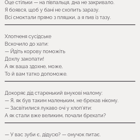
Оце стільки — на півпальця, дна не закривало.
Я боявся, щоб у бані не схопить заразу.
Всі смоктали прямо з пляшки, а я пив із тазу.
Хлопченя сусідське
Вскочило до хати:
— Йдіть корову поможіть
Дохлу закопати!
А як ваша здохне, може,
То й вам татко допоможе.
Докоряє дід старенький внукові малому:
— Я, як був таким маленьким, не брехав нікому.
— Засвітилися лукаво очі у хлоп’яти:
А як стали вже великим, почали брехати?
— У вас зуби є, дідусю? — онучок питає.