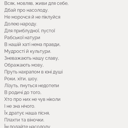
Всяк, мовляв, живи для себе,
Дбай про насолоду.
Не морочся й не пiклуйся
Долею народу.
Для приблудної, пустої
Рабської натури
В нашiй хаті нема правди,
Мудрості й культури.
Зневажають нашу славу,
Ображають мову,
Пруть нахрапом в юні душі
Роки, хіти, шоу.
Лiзуть, пнуться недотепи
В родичi до того,
Хто про них не чув ніколи
І не зна нічого.
Їх дратує наша пiсня,
Плахти та віночки.
Їм подайте насолоду