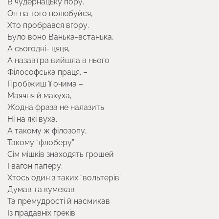
В чудернацьку пору.
Он на того полюбуйся,
Хто пробрався вгору.
Було воно Ванька-встанька,
А сьогодні- цяця,
А назавтра вийшла в нього
Фiлософська праця. –
Пробiжиш її очима –
Маячня й макуха,
Жодна фраза не налазить
Ні на які вуха.
А такому ж фiлозопу,
Такому “флоберу”
Сім мiшків знаходять грошей
І вагон паперу.
Хтось один з таких “вольтерів”
Думав та кумекав
Та премудрості й насмикав
Із прадавнiх греків: