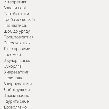
Й теоретики
Завели нові
Партбілетики.
Треба ж якось їм
Називатися,
Щоб до уряду
Проштовхатися:
Сперечаються
Ліві з правими,
Голомозії
З кучерявими,
Сухорлявії
З череватими,
Недоношені
З дурнуватими…
Добрі душі ми
З вами маємо
І дурить себе
Дозволяємо.