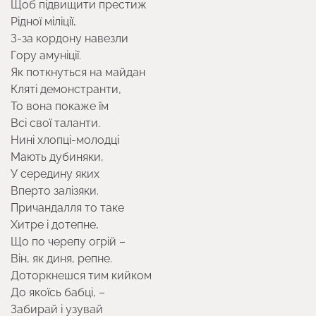
Щоб підвищити престиж
Рідної міліції,
З-за кордону навезли
Гору амуніції.
Як поткнуться на майдан
Кляті демонстранти,
То вона покаже їм
Всі свої таланти.
Нині хлопці-молодці
Мають дубиняки,
У середину яких
Вперто залізяки.
Причандалля то таке
Хитре і дотепне,
Що по черепу огрій –
Він, як диня, репне.
Доторкнешся тим кийком
До якоїсь бабці, –
Забирай і узувай