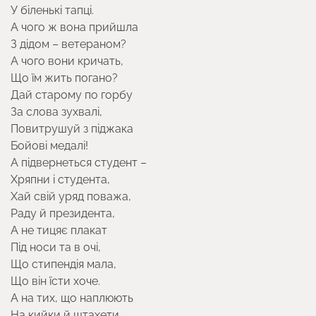
У біленькі тапці.
А чого ж вона прийшла
З дідом – ветераном?
А чого вони кричать,
Що їм жить погано?
Дай старому по горбу
За слова зухвалі,
Повитрушуй з піджака
Бойові медалі!
А підвернеться студент –
Хряпни і студента,
Хай свій уряд поважа,
Раду й президента,
А не тицяє плакат
Під носи та в очі,
Що стипендія мала,
Що він їсти хоче.
А на тих, що наплюють
На кийки й штахети,