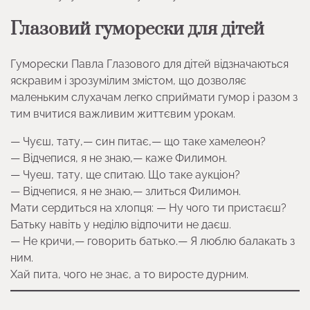
Глазовий гуморески для дітей
Гуморески Павла Глазового для дітей відзначаються
яскравим і зрозумілим змістом, що дозволяє
маленьким слухачам легко сприймати гумор і разом з
тим вчитися важливим життєвим урокам.
— Чуєш, тату,— син питає,— що таке хамелеон?
— Відчепися, я не знаю,— каже Филимон.
— Чуеш, тату, ще спитаю. Що таке аукціон?
— Відчепися, я не знаю,— злиться Филимон.
Мати сердиться на хлопця: — Ну чого ти пристаєш?
Батьку навіть у неділю відпочити не даєш.
— Не кричи,— говорить батько.— Я люблю балакать з
ним.
Хай пита, чого не знає, а то виросте дурним.