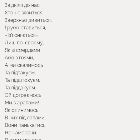
Звідкіля до нас
Хто не зявиться,
Зверхньо дивиться,
Грубо ставиться,
«Із’ясняється»
Лиш по-своєму,
Як зі смердами
Або з гоями,
А ми скалимось
Та підтакуєм,
Та підштокуєм,
Та піддакуєм.
Ой дограємось
Ми з арапами!
Як опинимось
В них під лапами,
Вони панькатись
Нє намєрєни.