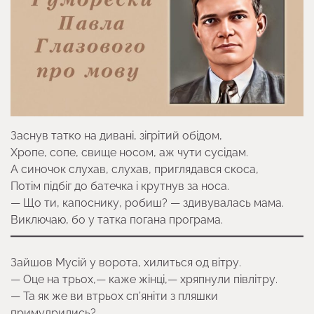
Заснув татко на дивані, зігрітий обідом,
Хропе, сопе, свище носом, аж чути сусідам.
А синочок слухав, слухав, приглядався скоса,
Потім підбіг до батечка і крутнув за носа.
— Що ти, капоснику, робиш? — здивувалась мама.
Виключаю, бо у татка погана програма.
Зайшов Мусій у ворота, хилиться од вітру.
— Оце на трьох,— каже жінці,— хряпнули півлітру.
— Та як же ви втрьох сп’яніти з пляшки
примудрились?