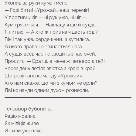
Ухопив за руки кума і мене:
— Годі бити! «Урожай» ваш переміг!
У противників — ні рук уже, ні ніг.—
Кум трясеться: — Накладу я ще й судді…—
Я питаю: — А хто ж приз нам дасть тоді?
Він і так уже, сердешний, шкутильга,
В нього права не згинається нога.—
А суддя весь час не зводить з нас очей,
Просить: — Братці, в мене ж четверо дітей!
Через день летіла звістка з краю в край,
Що розігнано команду «Урожай».
Хто нам скаже, що ми з кумом не орли?
Дві команди одним духом рознесли.
Телевізор бубонить,
Радіо мовляє,
Як міліція живе
Й сили укріпляє.