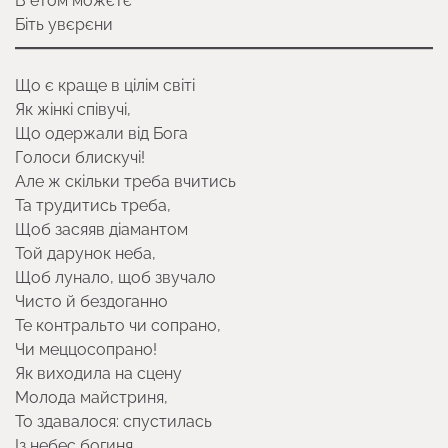
В етом можєтє
Біть увєрєни
Що є краще в цілім світі
Як жінкі співучі,
Що одержали від Бога
Голоси блискучі!
Але ж скільки треба вчитись
Та трудитись треба,
Щоб засяяв діамантом
Той дарунок неба,
Щоб лунало, щоб звучало
Чисто й бездоганно
Те контральто чи сопрано,
Чи меццосопрано!
Як виходила на сцену
Молода майстриня,
То здавалося: спустилась
Із небес богиня.