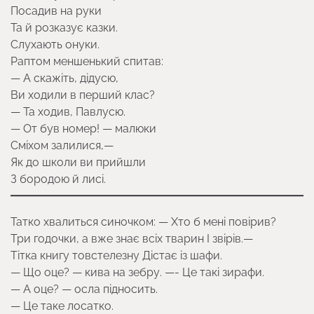
Посадив на руки
Та й розказує казки.
Слухають онуки.
Раптом меншенький спитав:
— А скажіть, дідусю,
Ви ходили в перший клас?
— Та ходив, Павлусю.
— От був номер! — малюки
Сміхом залилися,—
Як до школи ви прийшли
З бородою й лисі.
Татко хвалиться синочком: — Хто б мені повірив?
Три годочки, а вже знає всіх тварин І звірів.—
Тітка книгу товстелезну Дістає із шафи.
— Що оце? — кива на зебру. —- Це такі зирафи.
— А оце? — осла підносить.
— Це таке лосатко.