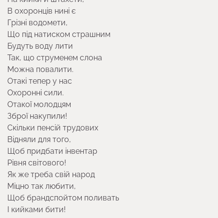
В охоронців нині є
Грізні водомети,
Що під натиском страшним
Будуть воду лити
Так, що струменем слона
Можна повалити.
Отакі тепер у нас
Охоронні сили.
Отакої молодцям
Зброї накупили!
Скільки пенсій трудових
Відняли для того,
Щоб придбати інвентар
Рівня світового!
Як же треба свій народ
Міцно так любити,
Щоб брандспойтом поливать
І кийками бити!