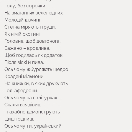
Голу, без сорочки!
На змаганнях велелюдних
Молодiй дiвчинi
Стегна міряють і груди,
Як нiмій скотинi.
Головне, щоб довгонога,
Бажано – вродлива,
Щоб годилась як додаток
Пiсля віскi й пива.
Ось чому жбурляють щедро
Краденi мільйони
На книжки, в яких друкують
Голі афедрони.
Ось чому на палiтурках
Скаляться дівиці
І нахабно демонструють
Циці і сiдницi.
Ось чому ти, український