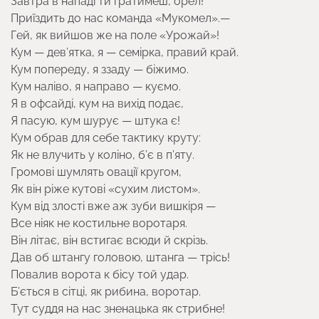
Завтра в нападі ти гратимеш, орел!
Приїздить до нас команда «Мукомел».—
Гей, як вийшов же на поле «Урожай»!
Кум — дев’ятка, я — семірка, правий край.
Кум попереду, я ззаду — біжимо.
Кум наліво, я направо — куємо.
Я в офсайді, кум на вихід подає,
Я пасую, кум шурує — штука є!
Кум обрав для себе тактику круту:
Як не влучить у коліно, б’є в п’яту.
Громові шумлять овації кругом,
Як він ріже кутові «сухим листом».
Кум від злості вже аж зуби вишкіря —
Все ніяк не костильне воротаря.
Він літає, він встигає всюди й скрізь.
Дав об штангу головою, штанга — трісь!
Повалив ворота к бісу той удар.
Б’ється в сітці, як рибина, воротар.
Тут суддя на нас зненацька як стрибне!