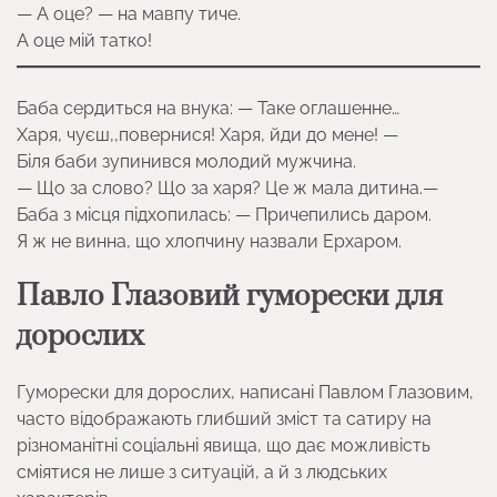
— А оце? — на мавпу тиче.
А оце мій татко!
Баба сердиться на внука: — Таке оглашенне…
Харя, чуєш,,повернися! Харя, йди до мене! —
Біля баби зупинився молодий мужчина.
— Що за слово? Що за харя? Це ж мала дитина.—
Баба з місця підхопилась: — Причепились даром.
Я ж не винна, що хлопчину назвали Ерхаром.
Павло Глазовий гуморески для
дорослих
Гуморески для дорослих, написані Павлом Глазовим,
часто відображають глибший зміст та сатиру на
різноманітні соціальні явища, що дає можливість
сміятися не лише з ситуацій, а й з людських