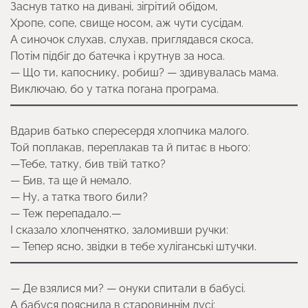
Заснув татко на дивані, зігрітий обідом,
Хропе, сопе, свище носом, аж чути сусідам.
А синочок слухав, слухав, приглядався скоса,
Потім підбіг до батечка і крутнув за носа.
— Що ти, капоснику, робиш? — здивувалась мама.
Виключаю, бо у татка погана програма.
Вдарив батько спересердя хлопчика малого.
Той поплакав, переплакав та й питає в нього:
—Тебе, татку, бив твій татко?
— Бив, та ще й немало.
— Ну, а татка твого били?
— Теж перепадало.—
І сказало хлопченятко, заломивши ручки:
— Тепер ясно, звідки в тебе хуліганські штучки.
— Де взялися ми? — онуки спитали в бабусі.
А бабуся пояснила в старовиннім дусі: