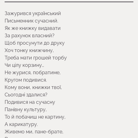
Зажурився український
Письменник сучасний.
Як же книжку видавати
За рахунок власний?
Щоб просунути до друку
Хоч тонку книжчину,
Треба мати грошей торбу
Чи цiлу корзину…
Не журися, побратиме,
Кругом подивися.
Кому вони, книжки твої,
Сьогоднi здалися?
Подивися на сучасну
Панiвну культуру,
То й побачиш не картину,
А карикатуру.
Живемо ми, пане-брате,