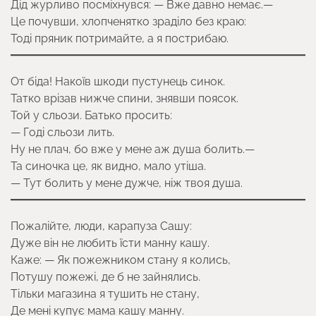
Дід журливо посміхнувся: — Вже давно немає.—
Це почувши, хлопченятко зраділо без краю:
Тоді пряник потримайте, а я пострибаю.
От біда! Накоїв шкоди пустунець синок.
Татко врізав нижче спини, знявши поясок.
Той у сльози. Батько просить:
— Годі сльози лить.
Ну не плач, бо вже у мене аж душа болить.—
Та синочка це, як видно, мало утіша.
— Тут болить у мене дужче, ніж твоя душа.
Пожалійте, люди, карапуза Сашу:
Дуже він не любить їсти манну кашу.
Каже: — Як пожежником стану я колись,
Потушу пожежі, де б не зайнялись.
Тільки магазина я тушить не стану,
Де мені купує мама кашу манну.