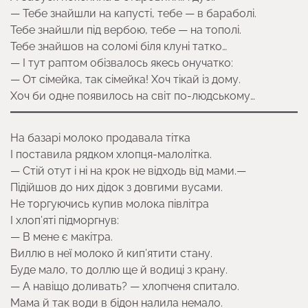
— Тебе знайшли на капусті, тебе — в бараболі.
Тебе знайшли під вербою, тебе — на тополі.
Тебе знайшов на соломі біля клуні татко…
— І тут раптом обізвалось якесь онучатко:
— От сімейка, так сімейка! Хоч тікай із дому.
Хоч би одне появилось на світ по-людському…
На базарі молоко продавала тітка
І поставила рядком хлопця-малолітка.
— Стій отут і ні на крок не відходь від мами.—
Підійшов до них дідок з довгими вусами.
Не торгуючись купив молока півлітра
І хлоп’яті підморгнув:
— В мене є макітра.
Виллю в неї молоко й кип’ятити стану.
Буде мало, то доллю ще й водиці з крану.
— А навіщо доливать? — хлопченя спитало.
Мама й так води в бідон налила немало.