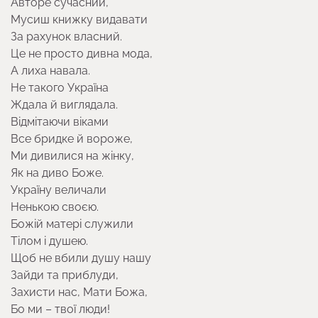
Авторе сучасний,
Мусиш книжку видавати
За рахунок власний.
Це не просто дивна мода,
А лиха навала.
Не такого Україна
Ждала й виглядала.
Вiдмітаючи вiками
Все бридке й вороже,
Ми дивилися на жінку,
Як на диво Боже.
Україну величали
Ненькою своєю.
Божiй матерi служили
Тілом і душею.
Щоб не вбили душу нашу
Зайди та приблуди,
Захисти нас, Мати Божа,
Бо ми – твої люди!