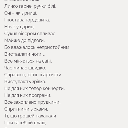
Личко гарне, ручки білі,
Очі – як зірниці,
І постава гордовита,
Наче у цариці.
Сукня бісером спливає
Майже до підлоги,
Бо вважалось непристойним
Виставляти ноги …
Все міняється на світі,
Час минає швидко.
Справжні, істинні артисти
Виступають зрідка.
Не для них тепер концерти,
Не для них програми.
Все захоплено прудкими,
Спритними зірками.
Ті, що грошей нахапали
При ганебній владі,