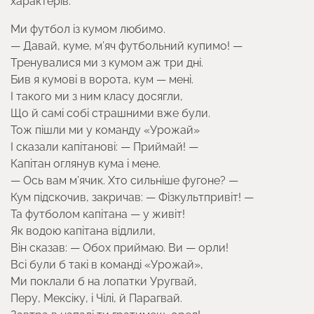
характерів.
Ми футбол із кумом любимо.
— Давай, куме, м’яч футбольний купимо! —
Тренувалися ми з кумом аж три дні.
Бив я кумові в ворота, кум — мені.
І такого ми з ним класу досягли,
Що й самі собі страшними вже були.
Тож пішли ми у команду «Урожай»
І сказали капітанові: — Приймай! —
Капітан оглянув кума і мене.
— Ось вам м’ячик. Хто сильніше фугоне? —
Кум підскочив, закричав: — Фізкультпривіт! —
Та футболом капітана — у живіт!
Як водою капітана відлили,
Він сказав: — Обох приймаю. Ви — орли!
Всі були б такі в команді «Урожай»,
Ми поклали б на лопатки Уругвай,
Перу, Мексіку, і Чілі, й Парагвай.