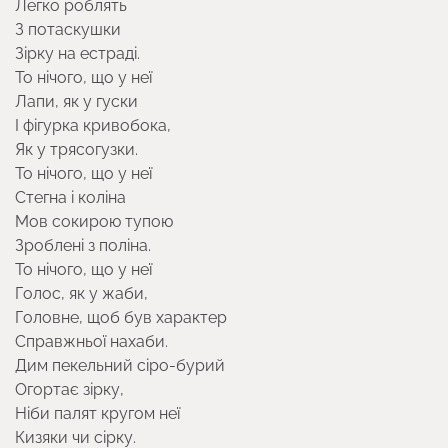
Легко роблять
З потаскушки
Зірку на естраді.
То нічого, що у неї
Лапи, як у гуски
І фігурка кривобока,
Як у трясогузки.
То нічого, що у неї
Стегна і коліна
Мов сокирою тупою
Зроблені з поліна.
То нічого, що у неї
Голос, як у жаби,
Головне, щоб був характер
Справжньої нахаби.
Дим пекельний сіро-бурий
Огортає зірку,
Ніби палят кругом неї
Кизяки чи сірку.