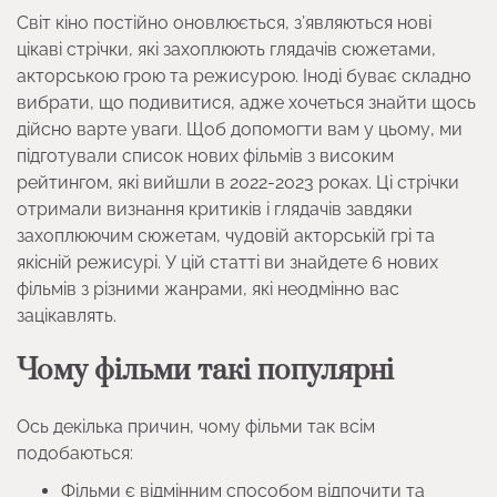
Світ кіно постійно оновлюється, з’являються нові
цікаві стрічки, які захоплюють глядачів сюжетами,
акторською грою та режисурою. Іноді буває складно
вибрати, що подивитися, адже хочеться знайти щось
дійсно варте уваги. Щоб допомогти вам у цьому, ми
підготували список нових фільмів з високим
рейтингом, які вийшли в 2022-2023 роках. Ці стрічки
отримали визнання критиків і глядачів завдяки
захоплюючим сюжетам, чудовій акторській грі та
якісній режисурі. У цій статті ви знайдете 6 нових
фільмів з різними жанрами, які неодмінно вас
зацікавлять.
Чому фільми такі популярні
Ось декілька причин, чому фільми так всім
подобаються:
Фільми є відмінним способом відпочити та