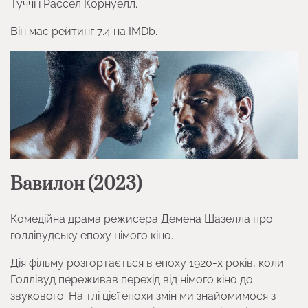
Туччі і Рассел Корнуелл.
Він має рейтинг 7.4 на IMDb.
Вавилон (2023)
Комедійна драма режисера Демена Шазелла про
голлівудську епоху німого кіно.
Дія фільму розгортається в епоху 1920-х років, коли
Голлівуд переживав перехід від німого кіно до
звукового. На тлі цієї епохи змін ми знайомимося з