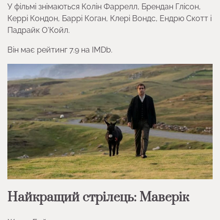
У фільмі знімаються Колін Фаррелл, Брендан Глісон,
Керрі Кондон, Баррі Коган, Клері Вондс, Ендрю Скотт і
Падрайк О’Койл.
Він має рейтинг 7.9 на IMDb.
Найкращий стрілець: Маверік