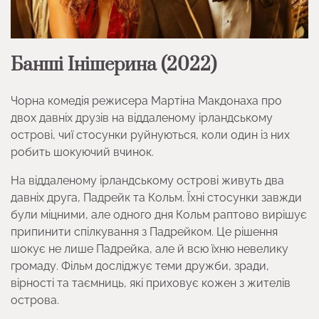
Банші Інішерина (2022)
Чорна комедія режисера Мартіна Макдонаха про
двох давніх друзів на віддаленому ірландському
острові, чиї стосунки руйнуються, коли один із них
робить шокуючий вчинок.
На віддаленому ірландському острові живуть два
давніх друга, Падрейк та Кольм. Їхні стосунки завжди
були міцними, але одного дня Кольм раптово вирішує
припинити спілкування з Падрейком. Це рішення
шокує не лише Падрейка, але й всю їхню невелику
громаду. Фільм досліджує теми дружби, зради,
вірності та таємниць, які приховує кожен з жителів
острова.