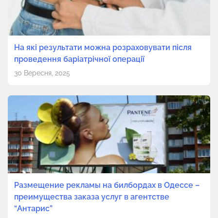
На які результати можна розраховувати після
проведення баріатрічної операції
30 Вересня, 2025
Размещение рекламы на билбордах в Одессе –
преимущества заказа услуг в агентстве
“Антарис”