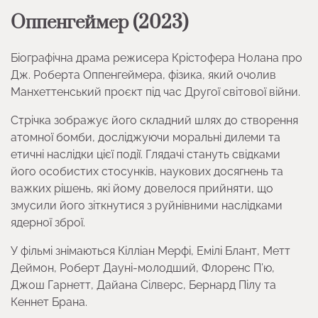
Оппенгеймер (2023)
Біографічна драма режисера Крістофера Нолана про
Дж. Роберта Оппенгеймера, фізика, який очолив
Манхеттенський проєкт під час Другої світової війни.
Стрічка зображує його складний шлях до створення
атомної бомби, досліджуючи моральні дилеми та
етичні наслідки цієї події. Глядачі стануть свідками
його особистих стосунків, наукових досягнень та
важких рішень, які йому довелося прийняти, що
змусили його зіткнутися з руйнівними наслідками
ядерної зброї.
У фільмі знімаються Кілліан Мерфі, Емілі Блант, Метт
Деймон, Роберт Дауні-молодший, Флоренс П’ю,
Джош Гарнетт, Дайана Сілверс, Бернард Пілу та
Кеннет Брана.