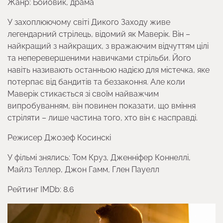
Жанр: Бойовик, драма
У захоплюючому світі Дикого Заходу живе
легендарний стрілець, відомий як Маверік. Він –
найкращий з найкращих, з вражаючим відчуттям цілі
та неперевершеними навичками стрільби. Його
навіть називають останньою надією для містечка, яке
потерпає від бандитів та беззаконня. Але коли
Маверік стикається зі своїм найважчим
випробуванням, він повинен показати, що вміння
стріляти – лише частина того, хто він є насправді.
Режисер Джозеф Косинскі
У фільмі знялись: Том Круз, Дженніфер Коннеллі,
Майлз Теллер, Джон Гамм, Глен Пауелл
Рейтинг IMDb: 8.6