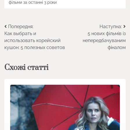
фільми за останні 3 роки
Навігація
Попередня:
Наступна:
Как выбрать и
5 нових фільмів із
записів
использовать корейский
непередбачуваним
кушон: 5 полезных советов
фіналом
Схожі статті