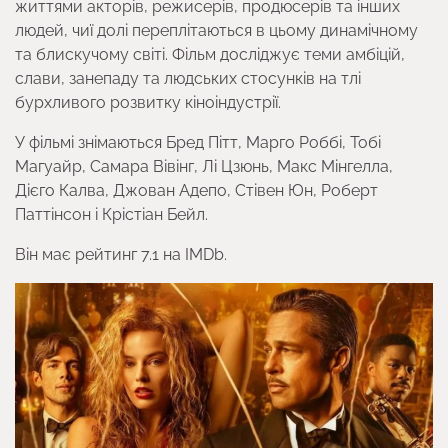
життями акторів, режисерів, продюсерів та інших
людей, чиї долі переплітаються в цьому динамічному
та блискучому світі. Фільм досліджує теми амбіцій,
слави, занепаду та людських стосунків на тлі
бурхливого розвитку кіноіндустрії.
У фільмі знімаються Бред Пітт, Марго Роббі, Тобі
Магуайр, Самара Вівінг, Лі Цзюнь, Макс Мінгелла,
Дієго Калва, Джован Адепо, Стівен Юн, Роберт
Паттінсон і Крістіан Бейл.
Він має рейтинг 7.1 на IMDb.