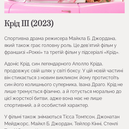
Крід III (2023
)
Спортивна драма режисера Майкла Б. Джордана,
який також грає головну роль. Це дев’ятий фільм у
франшизі «Роккі» та третій фільм у підсеріалі «Крід».
Адоніс Крід, син легендарного Аполло Кріда,
продовжує свій шлях у світі боксу. У цій новій частині
він стикається з новим викликом: йому протистоїть
син його колишнього суперника, Івана Драго. Крід не
лише тренується фізично, а й готується морально до
цієї жорсткої битви, адже вона має не лише
спортивний, а й особистий характер.
У фільмі також знімаються Тісса Томпсон, Джонатан
Мейджорс, Майкл Б. Джордан, Тейлор Кінні, Стенлі