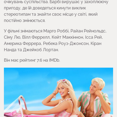
очікувань суспільства. Барбі вирушає у захоплюючу
пригоду, де їй доведеться кинути виклик
стереотипам та знайти своє місце у світі, який
постійно змінюється.
У фільмі знімаються Марго Роббі, Райан Рейнольдс,
Сіму Лю, Вілл Феррелл, Кейт Маккіннон, Ісса Рей,
Америка Феррера, Ребека Роуз-Джонсон, Кіран
Нанда та Джейкоб Лортан.
Він має рейтинг 7.6 на IMDb.