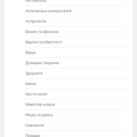
Автомобілі
Ангельська нумерологія
Астрологія
Бізнес та фінанси
Відомі особистості
Вірші
Домашні тварини
Здоров'я
Імена
Їжа та напої
Майстер-класи
Мода та краса
Навчання
Поради