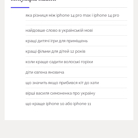
яка різниця між iphone 14 pro max і iphone 14 pro
найдовше слово в українській мові
кращі дитячі ігри для приміщень
кращі фільми для дітей 12 років
коли краще садити волоські горіхи
діти євгена яновича
що значить якщо прибився кіт до хати
вірші василя симоненка про україну
що краще iphone 10 або iphone 11