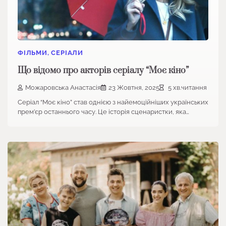
ФІЛЬМИ, СЕРІАЛИ
Що відомо про акторів серіалу “Моє кіно”
Можаровська Анастасія
23 Жовтня, 2025
5 хв.читання
Серіал “Моє кіно” став однією з найемоційніших українських
прем’єр останнього часу. Це історія сценаристки, яка…