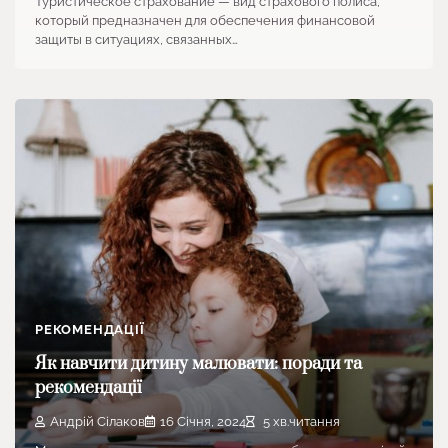
Туристическое страхование — вид страхового полиса,
который предназначен для обеспечения финансовой
защиты в ситуациях, связанных…
РЕКОМЕНДАЦІЇ
Як навчити дитину малювати: поради та
рекомендації
Андрій Сілаков
16 Січня, 2024
5 хв.читання