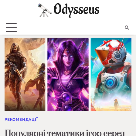
Skip
to
content
РЕКОМЕНДАЦІЇ
Популярні тематики ігор серед