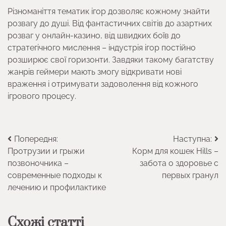
Різноманіття тематик ігор дозволяє кожному знайти
розвагу до душі. Від фантастичних світів до азартних
розваг у онлайн-казино, від швидких боїв до
стратегічного мислення – індустрія ігор постійно
розширює свої горизонти. Завдяки такому багатству
жанрів геймери мають змогу відкривати нові
враження і отримувати задоволення від кожного
ігрового процесу.
Навігація
Попередня:
Наступна:
Протрузии и грыжи
Корм для кошек Hills –
записів
позвоночника –
забота о здоровье с
современные подходы к
первых гранул
лечению и профилактике
Схожі статті