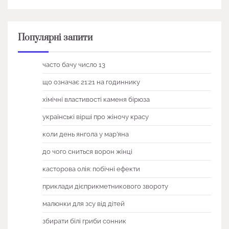
Популярні запити
часто бачу число 13
що означає 21:21 на годиннику
хімічні властивості каменя бірюза
українські вірші про жіночу красу
коли день янгола у мар’яна
до чого сниться ворон жінці
касторова олія: побічні ефекти
приклади дієприкметникового звороту
малюнки для зсу від дітей
збирати білі гриби сонник