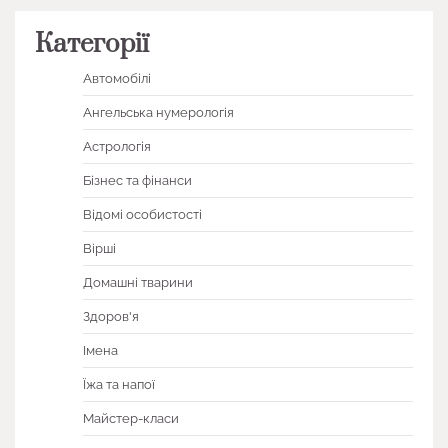
Категорії
Автомобілі
Ангельська нумерологія
Астрологія
Бізнес та фінанси
Відомі особистості
Вірші
Домашні тварини
Здоров'я
Імена
Їжа та напої
Майстер-класи