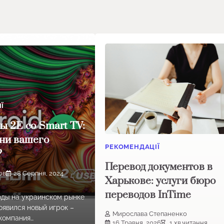
Ї
ы 2E со Smart TV:
они вашего
РЕКОМЕНДАЦІЇ
?
Перевод документов в
ов
28 Серпня, 2024
Харькове: услуги бюро
переводов InTime
оды на украинском рынке
оявился новый игрок –
Мирослава Степаненко
 компания…
16 Травня, 2026
1 хв.читання