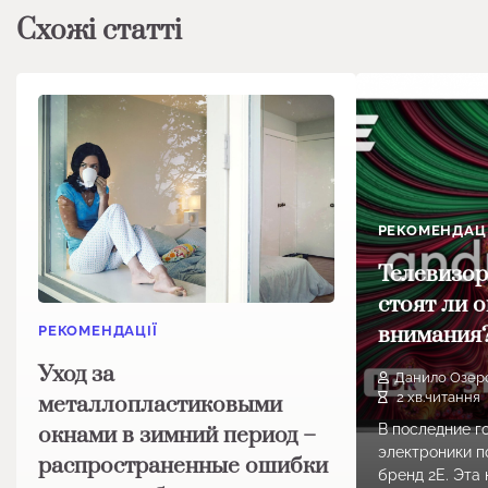
Схожі статті
РЕКОМЕНДАЦІ
Телевизор
стоят ли 
внимания
РЕКОМЕНДАЦІЇ
Уход за
Данило Озер
2 хв.читання
металлопластиковыми
В последние г
окнами в зимний период –
электроники п
распространенные ошибки
бренд 2E. Эта