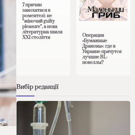
7 причин
закохатися в
роментезі: не
“жіночий guilty
pleasure”, а нова
літературна хвиля
Операция
XXI століття
«Бумажные
Драконы»: где в
Украине прячутся
лучшие BL-
новеллы?
Вибір редакції