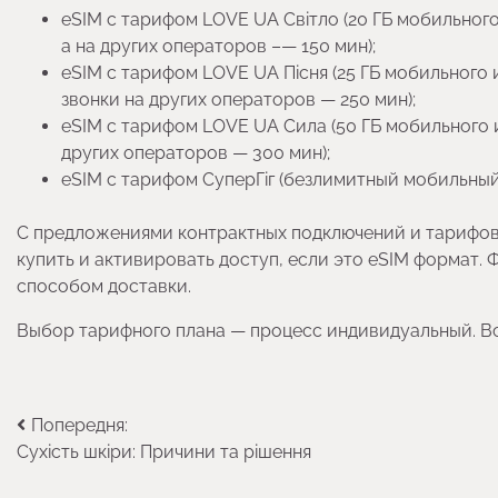
eSIM с тарифом LOVE UA Світло (20 ГБ мобильного 
а на других операторов –— 150 мин);
eSIM с тарифом LOVE UA Пісня (25 ГБ мобильного и
звонки на других операторов — 250 мин);
eSIM с тарифом LOVE UA Сила (50 ГБ мобильного и
других операторов — 300 мин);
eSIM с тарифом СуперГіг (безлимитный мобильный
С предложениями контрактных подключений и тарифов 
купить и активировать доступ, если это eSIM формат.
способом доставки.
Выбор тарифного плана — процесс индивидуальный. Вс
Навігація
Попередня:
Сухість шкіри: Причини та рішення
записів