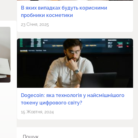
В яких випадках будуть корисними
пробники косметики
23 Січня, 2025
Dogecoin: яка технологія у найсмішнішого
токену цифрового світу?
15 Жовтня, 2024
Пошук