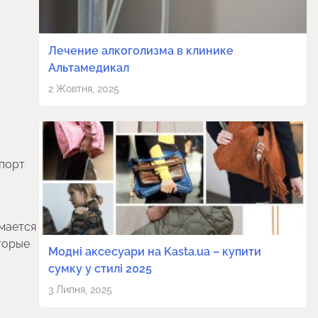
Лечение алкоголизма в клинике
Альтамедикал
2 Жовтня, 2025
спорт
имается
оторые
Модні аксесуари на Kasta.ua – купити
сумку у стилі 2025
3 Липня, 2025