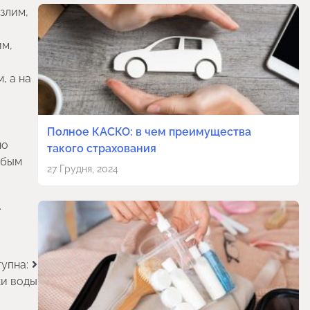
езлим,
им,
, а на
Полное КАСКО: в чем преимущества
но
такого страхования
юбым
27 Грудня, 2024
.
упна:
ки воды