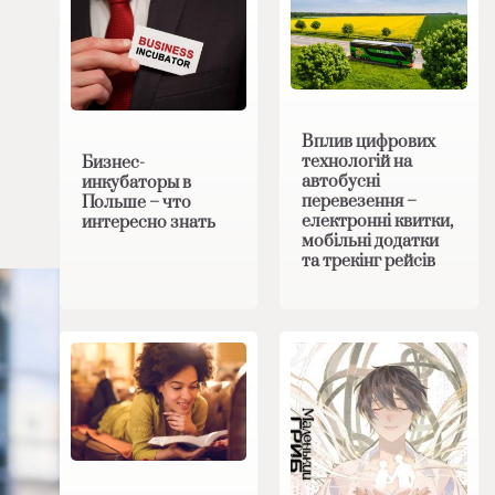
Вплив цифрових
технологій на
Бизнес-
автобусні
инкубаторы в
перевезення –
Польше – что
електронні квитки,
интересно знать
мобільні додатки
та трекінг рейсів