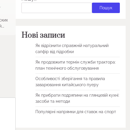
Пошук
т
ских
.…
Нові записи
Як відрізнити справжній натуральний
сапфір від підробки
Як продовжити термін служби трактора:
план технічного обслуговування
Особливості зберігання та правила
заварювання китайського пуеру
Як прибрати подряпини на глянцевій кухні:
засоби та методи
Популярні напрямки для ставок на спорт