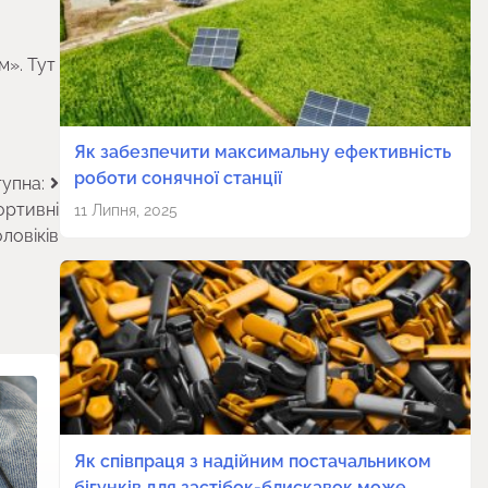
». Тут
Як забезпечити максимальну ефективність
роботи сонячної станції
упна:
ортивні
11 Липня, 2025
ловіків
Як співпраця з надійним постачальником
бігунків для застібок-блискавок може