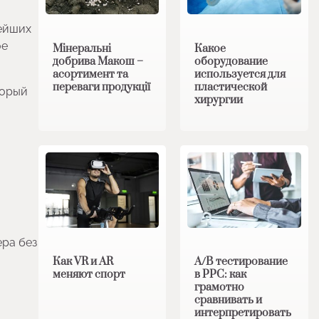
нейших
ое
Мінеральні
Какое
добрива Макош –
оборудование
асортимент та
используется для
переваги продукції
пластической
торый
хирургии
ера без
Как VR и AR
A/B тестирование
меняют спорт
в PPC: как
грамотно
сравнивать и
интерпретировать