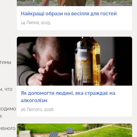
Найкращі образи на весілля для гостей
14 Липня, 2025
стемы
, что
Як допомогти людині, яка страждає на
алкоголізм
бходимо
26 Лютого, 2026
.
ивного