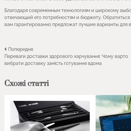
Благодаря современным технологиям и широкому выбо
отвечающий его потребностям и бюджету. Обратиться 
вам гарантированно предложат лучшие варианты для в
Навігація
Попередня:
Переваги доставки здорового харчування: Чому варто
записів
вибрати доставку замість готування вдома
Схожі статті