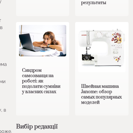
у
результаты
т
 в
ема
Синдром
самозванця на
роботі: як
ями
Швейная машина
подолати сумніви
Janome: обзор
у власних силах
самых популярных
моделей
, в
Вибір редакції
роже.