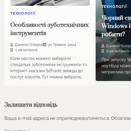
ТЕХНОЛОГІЇ
ТЕХНОЛОГІЇ
Чорний ек
Особливості зуботехнічних
Windows 1
інструментів
робити?
Данило Озеров
30 Травня, 2024
Данило Озер
1 хв.читання
2 хв.читання
Коли настає момент вибирати
При запуску W
спеціальні зуботехнічні інструменти то
ноутбуці може
інтернет-магазин SeTrade завжди до
неприємна про
послуг клієнтів. Тут можна вибрати…
Залишити відповідь
Ваша e-mail адреса не оприлюднюватиметься.
Обов’язк