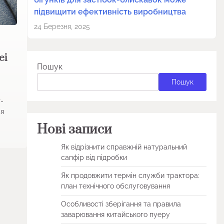
підвищити ефективність виробництва
24 Березня, 2025
ei
Пошук
4
Пошук
т-
ся
Нові записи
Як відрізнити справжній натуральний
сапфір від підробки
Як продовжити термін служби трактора:
план технічного обслуговування
Особливості зберігання та правила
заварювання китайського пуеру