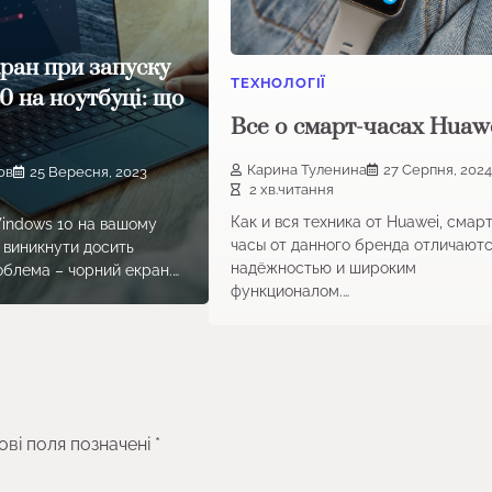
ран при запуску
ТЕХНОЛОГІЇ
0 на ноутбуці: що
Все о смарт-часах Huaw
Карина Туленина
27 Серпня, 202
ов
25 Вересня, 2023
2 хв.читання
Как и вся техника от Huawei, смар
indows 10 на вашому
часы от данного бренда отличают
 виникнути досить
надёжностью и широким
блема – чорний екран.…
функционалом.…
ові поля позначені
*