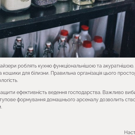
анайзери роблять кухню функціональнішою та акуратнішою.
а кошики для білизни. Правильна організація цього прост
логість.
кращити ефективність ведення господарства. Важливо ви
Поступове формування домашнього арсеналу дозволить ств
.
Наст