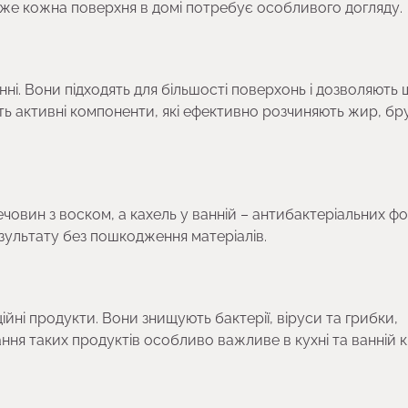
дже кожна поверхня в домі потребує особливого догляду.
і. Вони підходять для більшості поверхонь і дозволяють
ь активні компоненти, які ефективно розчиняють жир, бр
речовин з воском, а кахель у ванній – антибактеріальних ф
езультату без пошкодження матеріалів.
йні продукти. Вони знищують бактерії, віруси та грибки,
ня таких продуктів особливо важливе в кухні та ванній кі