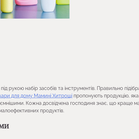
ід рукою набір засобів та інструментів. Правильно підіб
вари для дому Мамині Хитрощі
пропонують продукцію, яка
ємнішими. Кожна досвідчена господиня знає, що краще м
у малоефективних продуктів.
ями