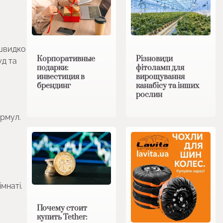
 швидко
Корпоративные
Різновиди
уд та
подарки:
фітоламп для
инвестиция в
вирощування
брендинг
канабісу та інших
рослин
ормул.
мнаті.
Почему стоит
купить Tether: