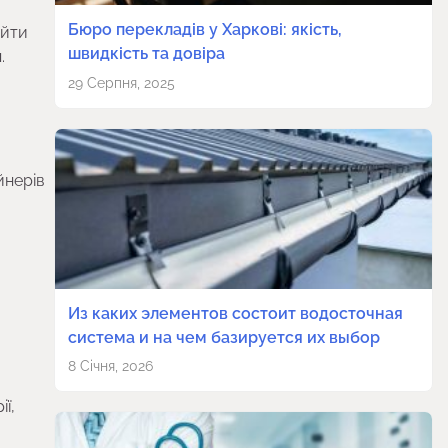
Бюро перекладів у Харкові: якість,
айти
швидкість та довіра
.
29 Серпня, 2025
йнерів
Из каких элементов состоит водосточная
система и на чем базируется их выбор
8 Січня, 2026
ї,