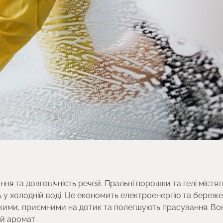
ня та довговічність речей. Пральні порошки та гелі містят
ь у холодній воді. Це економить електроенергію та береже
якими, приємними на дотик та полегшують прасування. Во
й аромат.