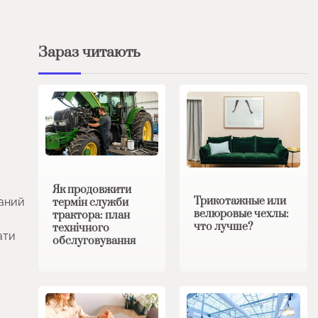
Зараз читають
Як продовжити
Трикотажные или
раний
термін служби
велюровые чехлы:
трактора: план
что лучше?
технічного
ати
обслуговування