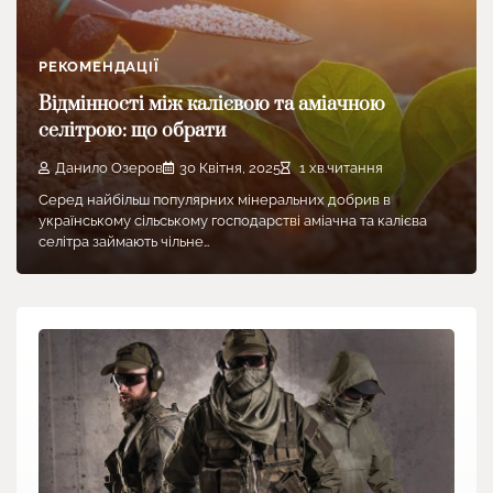
РЕКОМЕНДАЦІЇ
Відмінності між калієвою та аміачною
селітрою: що обрати
Данило Озеров
30 Квітня, 2025
1 хв.читання
Серед найбільш популярних мінеральних добрив в
українському сільському господарстві аміачна та калієва
селітра займають чільне…