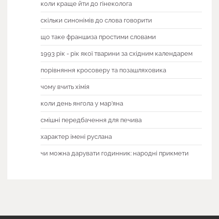
коли краще йти до гінеколога
скільки синонімів до слова говорити
що таке франшиза простими словами
1993 рік - рік якої тварини за східним календарем
порівняння кросоверу та позашляховика
чому вчить хімія
коли день янгола у мар’яна
смішні передбачення для печива
характер імені руслана
чи можна дарувати годинник: народні прикмети