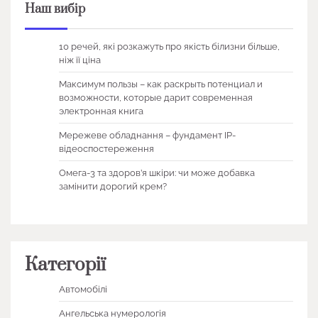
Наш вибір
10 речей, які розкажуть про якість білизни більше,
ніж її ціна
Максимум пользы – как раскрыть потенциал и
возможности, которые дарит современная
электронная книга
Мережеве обладнання – фундамент IP-
відеоспостереження
Омега-3 та здоров’я шкіри: чи може добавка
замінити дорогий крем?
Категорії
Автомобілі
Ангельська нумерологія