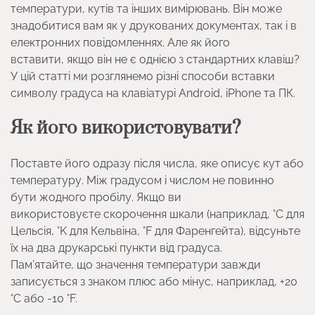
температури, кутів та інших вимірювань. Він може
знадобитися вам як у друкованих документах, так і в
електронних повідомленнях. Але як його
вставити, якщо він не є однією з стандартних клавіш?
У цій статті ми розглянемо різні способи вставки
символу градуса на клавіатурі Android, iPhone та ПК.
Як його використовувати?
Поставте його одразу після числа, яке описує кут або
температуру. Між градусом і числом не повинно
бути жодного пробілу. Якщо ви
використовуєте скорочення шкали (наприклад, °C для
Цельсія, °K для Кельвіна, °F для Фаренгейта), відсуньте
їх на два друкарські пункти від градуса.
Пам’ятайте, що значення температури завжди
записується з знаком плюс або мінус, наприклад, +20
°C або -10 °F.