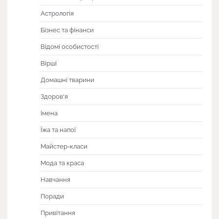
Астрологія
Бізнес та фінанси
Відомі особистості
Вірші
Домашні тварини
Здоров'я
Імена
Їжа та напої
Майстер-класи
Мода та краса
Навчання
Поради
Привітання