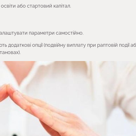
освіти або стартовий капітал.
налаштувати параметри самостійно.
ть додаткові опції (подвійну виплату при раптовій події а
тановах).