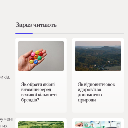
Зараз читають
иків.
Як обрати якісні
Як відновити своє
вітаміни серед
здоров’я за
великої кількості
допомогою
брендів?
природи
румент
вних