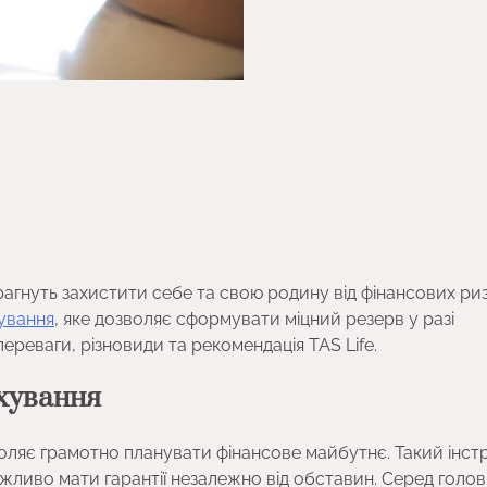
агнуть захистити себе та свою родину від фінансових риз
ування
, яке дозволяє сформувати міцний резерв у разі
ереваги, різновиди та рекомендація TAS Life.
хування
воляє грамотно планувати фінансове майбутнє. Такий інст
ажливо мати гарантії незалежно від обставин. Серед голо