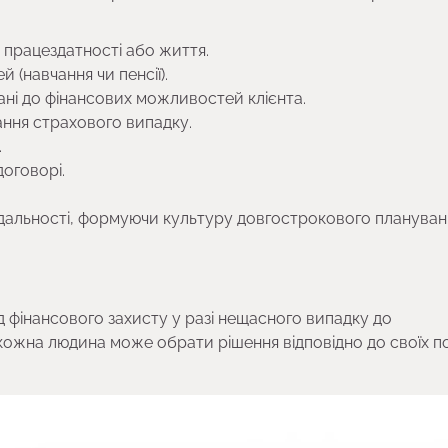
и працездатності або життя.
 (навчання чи пенсії).
ні до фінансових можливостей клієнта.
ння страхового випадку.
.
договорі.
відальності, формуючи культуру довгострокового плануван
 фінансового захисту у разі нещасного випадку до
кожна людина може обрати рішення відповідно до своїх по