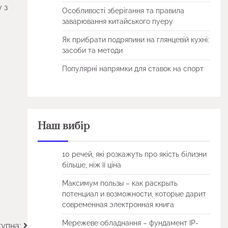
 з
Особливості зберігання та правила
заварювання китайського пуеру
Як прибрати подряпини на глянцевій кухні:
засоби та методи
Популярні напрямки для ставок на спорт
Наш вибір
10 речей, які розкажуть про якість білизни
більше, ніж її ціна
Максимум пользы – как раскрыть
потенциал и возможности, которые дарит
современная электронная книга
Мережеве обладнання – фундамент IP-
упна: