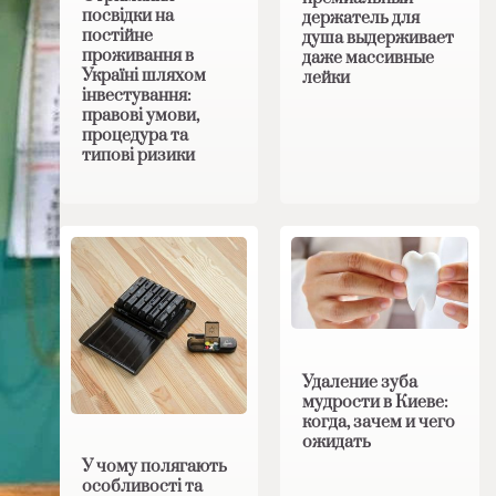
посвідки на
держатель для
постійне
душа выдерживает
проживання в
даже массивные
Україні шляхом
лейки
інвестування:
правові умови,
процедура та
типові ризики
Удаление зуба
мудрости в Киеве:
когда, зачем и чего
ожидать
У чому полягають
особливості та