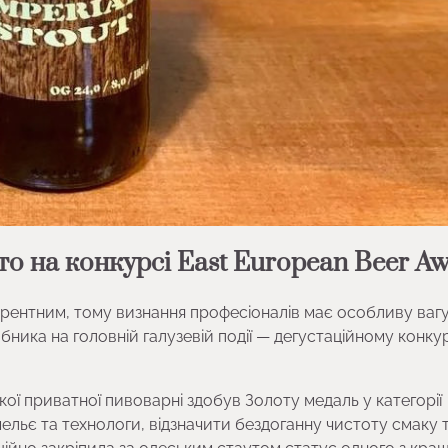
о на конкурсі East European Beer A
рентним, тому визнання професіоналів має особливу вагу
ника на головній галузевій події — дегустаційному конкур
ської приватної пивоварні здобув Золоту медаль у категорії
омельє та технологи, відзначити бездоганну чистоту смаку 