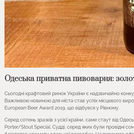
Одеська приватна пивоварня: золот
Сьогодні крафтовий ринок України є надзвичайно конку
Важливою новиною для міста став успіх місцевого вироб
European Beer Award 2019, що відбувся у Рівному.
Серед сотень зразків з усієї країни, саме стаут від Оде
Porter/Stout Special. Судді, серед яких були провідні с