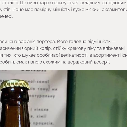
I столітті. Це пиво характеризується складним солодовим
уктів. Воно має помірну міцність і дуже м’який, оксамитов
ечері.
сичена варіація портера. Його головна відмінність —
сичений чорний колір, стійку кремову піну та впізнавані
 тих, хто шукає особливої делікатності, в асортименті іс
робить смак напою схожим на вершковий десерт.​​​​​​​