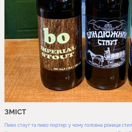
ЗМІСТ
Пиво стаут та пиво портер: у чому головна різниця стил