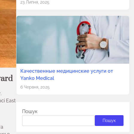
23 Липня, 2025
Качественные медицинские услуги от
ward
Yanko Medical
6 Червня, 2025
.
сі East
Пошук
Пошук
та