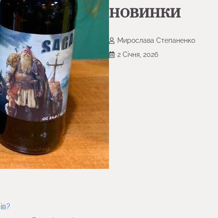
новинки
Мирослава Степаненко
2 Січня, 2026
ів?