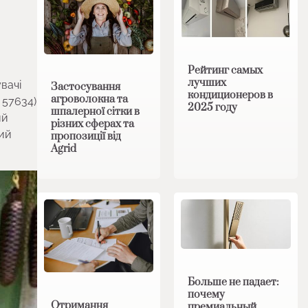
Рейтинг самых
лучших
вачі
Застосування
кондиционеров в
агроволокна та
 57634)
2025 году
шпалерної сітки в
ий
різних сферах та
ний
пропозиції від
Agrid
Больше не падает:
почему
Отримання
премиальный