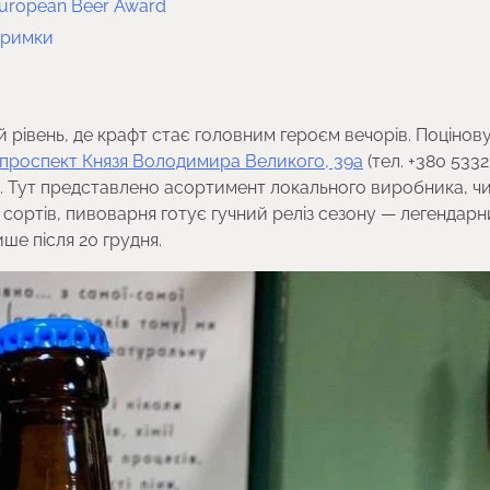
European Beer Award
итримки
рівень, де крафт стає головним героєм вечорів. Поцінову
проспект Князя Володимира Великого, 39а
(тел. +380 5332
. Тут представлено асортимент локального виробника, ч
 сортів, пивоварня готує гучний реліз сезону — легендар
ше після 20 грудня.