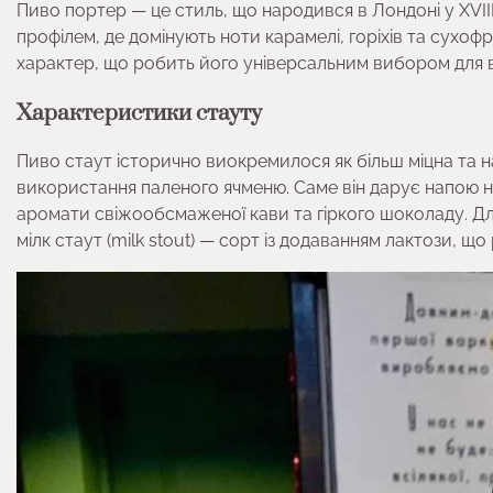
Пиво портер — це стиль, що народився в Лондоні у XVII
профілем, де домінують ноти карамелі, горіхів та сухофр
характер, що робить його універсальним вибором для в
Характеристики стауту
Пиво стаут історично виокремилося як більш міцна та на
використання паленого ячменю. Саме він дарує напою на
аромати свіжообсмаженої кави та гіркого шоколаду. Для
мілк стаут (milk stout) — сорт із додаванням лактози, що 