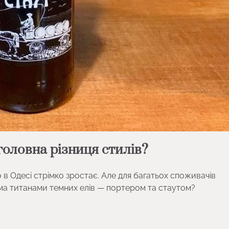
головна різниця стилів?
 в Одесі стрімко зростає. Але для багатьох споживачів
ома титанами темних елів — портером та стаутом?