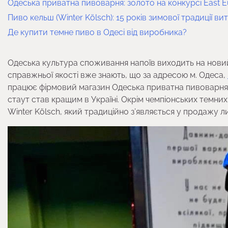
Одеська приватна пивоварня: золото на конкурсі East 
Пиво кельш (Winter Kölsch): 15 років зимової традиції в
Де купити темне пиво в Одесі від виробника?
Одеська культура споживання напоїв виходить на новий 
справжньої якості вже знають, що за адресою м. Одеса,
працює фірмовий магазин Одеська приватна пивоварня
стаут став кращим в Україні. Окрім чемпіонських темних
Winter Kölsch, який традиційно з’являється у продажу ли