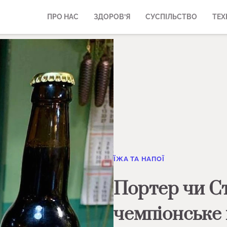
ПРО НАС
ЗДОРОВ’Я
СУСПІЛЬСТВО
ТЕХ
ЇЖА ТА НАПОЇ
Портер чи Ст
чемпіонське 