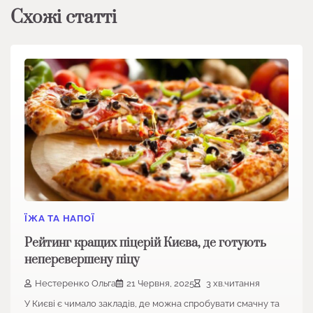
Схожі статті
ЇЖА ТА НАПОЇ
Рейтинг кращих піцерій Києва, де готують
неперевершену піцу
Нестеренко Ольга
21 Червня, 2025
3 хв.читання
У Києві є чимало закладів, де можна спробувати смачну та