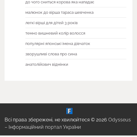
до чого сниться корова яка нападає
малюнок до вірша тараса шевченка
легкі вірші для дітей 3 років
темно вишневий колір волосся
популярні японські імена дівчаток
зворушливі слова про сина
анатолійович відмінки
Всі права збережені, не хвилюйтеся © 2026
Odysseus
– Інформаційний портал України