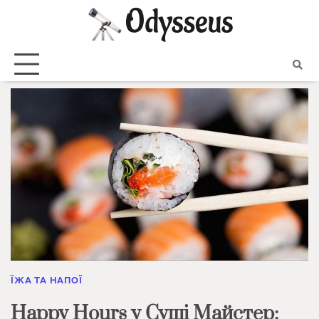
Skip
to
content
ЇЖА ТА НАПОЇ
Happy Hours у Суші Майстер: