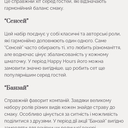
Це справжній хіт серед гостей, які відзначають
гармонійний баланс смаку.
“Сенсей”
Цей набір поєднує у собі класичні та авторські роли,
які гармонійно доповнюють один одного. Саме
“Сенсей” часто обирають ті, хто любить різноманіття,
але водночас цінує збалансованість у кожному
шматочку. У період Happy Hours його можна
замовити значно вигідніше, що робить сет ще
популярнішим серед гостей.
“Банзай”
Справжній фаворит компаній. Завдяки великому
набору ролів різних видів кожен знайде страву до
смаку. Особливо цінується за ситність і можливість
поділитися з друзями. У період дії акції “Банзай” вигідно
замовляти для вечірки чи родинної вечері.