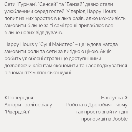
Сети “Гурман”, “Сенсей” та “Банзай” давно стали
улюбленими серед гостей. У період Happy Hours
попит на них зростає в кілька разів, адже можливість
замовити більше за ті самі гроші приваблює все
більше нових відвідувачів.
Happy Hours у “Суші Майстер” – це чудова нагода
замовити роли та сети за вигідною ціною. Акція
робить улюблені страви ще доступнішими,
дозволяючи клієнтам економити та насолоджуватися
різноманіттям японської кухні.
Навігація
Попередня:
Наступна:
Актори і ролі серіалу
Робота в Дрогобичі – чому
записів
“Рівердейл”
так просто знайти гідні
пропозиції на Jooble