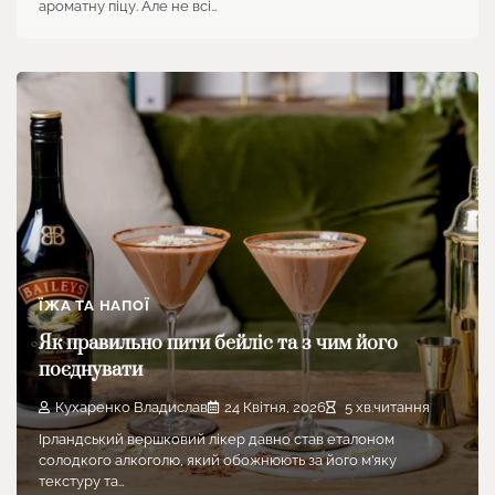
ароматну піцу. Але не всі…
ЇЖА ТА НАПОЇ
Як правильно пити бейліс та з чим його
поєднувати
Кухаренко Владислав
24 Квітня, 2026
5 хв.читання
Ірландський вершковий лікер давно став еталоном
солодкого алкоголю, який обожнюють за його м’яку
текстуру та…