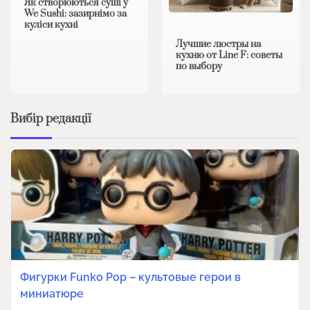
Як створюються суші у
We Sushi: зазирнімо за
куліси кухні
Лучшие люстры на
кухню от Line F: советы
по выбору
Вибір редакції
Фигурки Funko Pop – культовые герои в
миниатюре