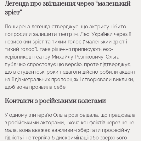
Легенда про звільнення через “маленький
зріст”
Поширена легенда стверджує, що актрису нібито
попросили залишити театр ім. Лесі Українки через її
невисокий зріст та тихий голос (“маленький зріст і
тихий голос”), таке рішення приписують екс-
керівникові театру Михайлу Резніковичу. Ольга
публічно спростовує цю версію, проте підтверджує,
що в студентські роки педагоги дійсно робили акцент
на її діаметральних пропорціях і створювали виклики,
щоб вона проявила себе.
Контакти з російськими колегами
У одному з інтерв’ю Ольга розповідала, що працювала
з російськими акторами, і хоча конфліктів через це не
мала, вона вважає важливим зберігати професійну
гідність і не терпіла б дискримінації або зверхнього