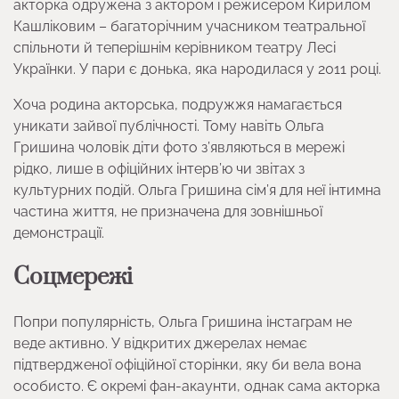
акторка одружена з актором і режисером Кирилом
Кашліковим – багаторічним учасником театральної
спільноти й теперішнім керівником театру Лесі
Українки. У пари є донька, яка народилася у 2011 році.
Хоча родина акторська, подружжя намагається
уникати зайвої публічності. Тому навіть Ольга
Гришина чоловік діти фото з’являються в мережі
рідко, лише в офіційних інтерв’ю чи звітах з
культурних подій. Ольга Гришина сім’я для неї інтимна
частина життя, не призначена для зовнішньої
демонстрації.
Соцмережі
Попри популярність, Ольга Гришина інстаграм не
веде активно. У відкритих джерелах немає
підтвердженої офіційної сторінки, яку би вела вона
особисто. Є окремі фан-акаунти, однак сама акторка