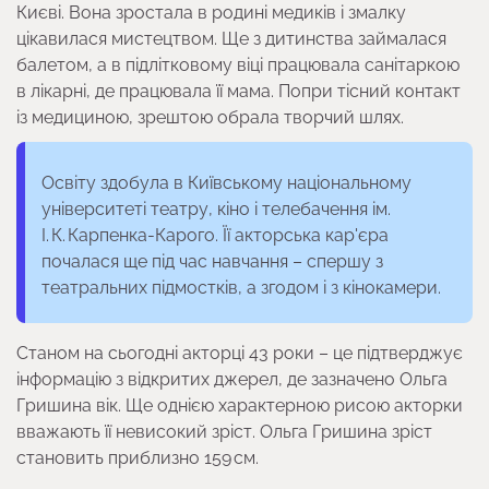
Києві. Вона зростала в родині медиків і змалку
цікавилася мистецтвом. Ще з дитинства займалася
балетом, а в підлітковому віці працювала санітаркою
в лікарні, де працювала її мама. Попри тісний контакт
із медициною, зрештою обрала творчий шлях.
Освіту здобула в Київському національному
університеті театру, кіно і телебачення ім.
І. К. Карпенка-Карого. Її акторська кар'єра
почалася ще під час навчання – спершу з
театральних підмостків, а згодом і з кінокамери.
Станом на сьогодні акторці 43 роки – це підтверджує
інформацію з відкритих джерел, де зазначено Ольга
Гришина вік. Ще однією характерною рисою акторки
вважають її невисокий зріст. Ольга Гришина зріст
становить приблизно 159 см.