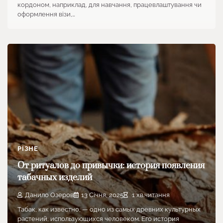
кордоном, наприклад, для навчання, працевлаштування чи
оформлення візи,…
РІЗНЕ
От ритуалов до привычки: история появления
табачных изделий
Данило Озеров
13 Січня, 2025
1 хв.читання
Табак, как известно, — одно из самых древних культурных
растений, использующихся человеком. Его история