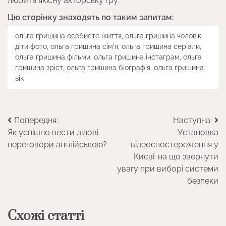
любить якісну акторську гру.
Цю сторінку знаходять по таким запитам:
ольга гришина особисте життя, ольга гришина чоловік
діти фото, ольга гришина сім'я, ольга гришина серіали,
ольга гришина фільми, ольга гришина інстаграм, ольга
гришина зріст, ольга гришина біографія, ольга гришина
вік
Навігація
Попередня:
Наступна:
Як успішно вести ділові
Установка
записів
переговори англійською?
відеоспостереження у
Києві: на що звернути
увагу при виборі системи
безпеки
Схожі статті