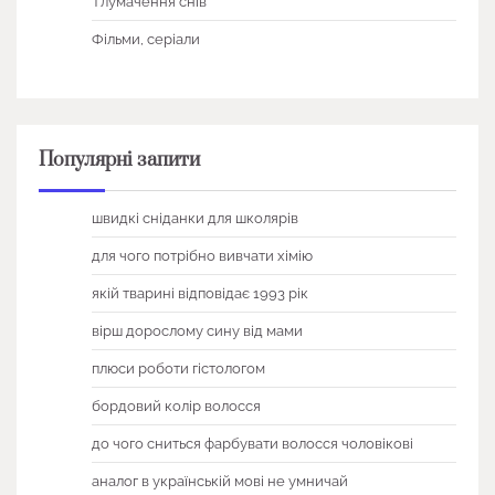
Тлумачення снів
Фільми, серіали
Популярні запити
швидкі сніданки для школярів
для чого потрібно вивчати хімію
якій тварині відповідає 1993 рік
вірш дорослому сину від мами
плюси роботи гістологом
бордовий колір волосся
до чого сниться фарбувати волосся чоловікові
аналог в українській мові не умничай