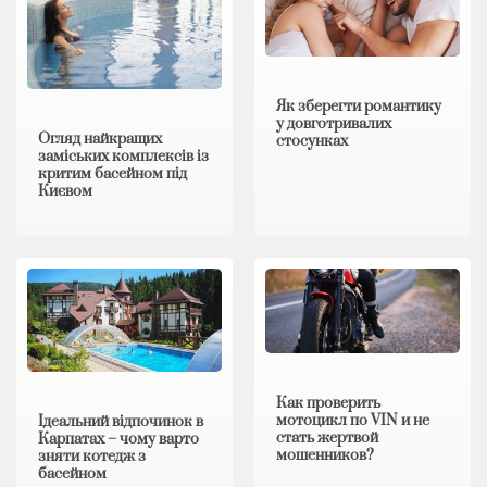
Як зберегти романтику
у довготривалих
Огляд найкращих
стосунках
заміських комплексів із
критим басейном під
Києвом
Как проверить
мотоцикл по VIN и не
Ідеальний відпочинок в
стать жертвой
Карпатах – чому варто
мошенников?
зняти котедж з
басейном