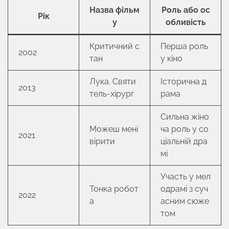
Назва фільм
Роль або ос
Рік
у
обливість
Критичний с
Перша роль
2002
тан
у кіно
Лука. Святи
Історична д
2013
тель-хірург
рама
Сильна жіно
Можеш мені
ча роль у со
2021
вірити
ціальній дра
мі
Участь у мел
Тонка робот
одрамі з суч
2022
а
асним сюже
том