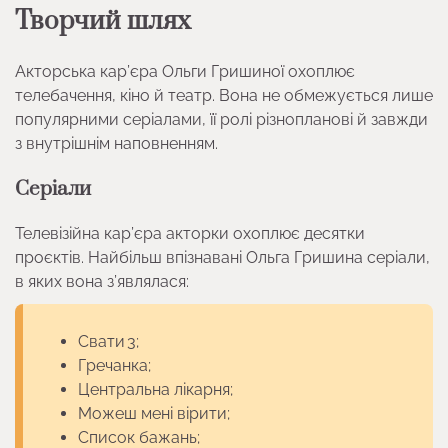
Творчий шлях
Акторська кар’єра Ольги Гришиної охоплює
телебачення, кіно й театр. Вона не обмежується лише
популярними серіалами, її ролі різнопланові й завжди
з внутрішнім наповненням.
Серіали
Телевізійна кар’єра акторки охоплює десятки
проєктів. Найбільш впізнавані Ольга Гришина серіали,
в яких вона з’являлася:
Свати 3;
Гречанка;
Центральна лікарня;
Можеш мені вірити;
Список бажань;