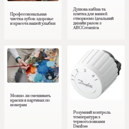
Душова кабіна та
плитка для ванної:
Профессиональная
створюємо ідеальний
чистка зубов: здоровье
дизайн разом з
и красота вашей улыбки
ABCCeramica
Можно ли смешивать
краски в картинах по
номерам
Розумний контроль
температури з
термоголовками
Danfoss