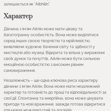
залишається як “Aibhilin”.
Характер
Дівчина з ім’ям Айлін може мати цікаву та
багатогранну особистість. Вона може виділятися
серед інших своєю творчістю та мрійливістю,
виявляючи художнє бачення світу та здібності у
мистецтві або музиці. Відкрита та вільна у вираженні
своїх думок та почуттів, Айлін може бути сильною
емоційною особистістю з високим рівнем
самовираження.
Незалежність – ще одна ключова риса характеру
дівчини з ім’ям Айлін. Вона може мати незалежний
характер та готовність до праці та відповідальності за
свої дії. Спонтанна та енергійна, вона може цінувати
пригоди та нові враження, завжди готова відкритися
для нових можливостей та досвідів.