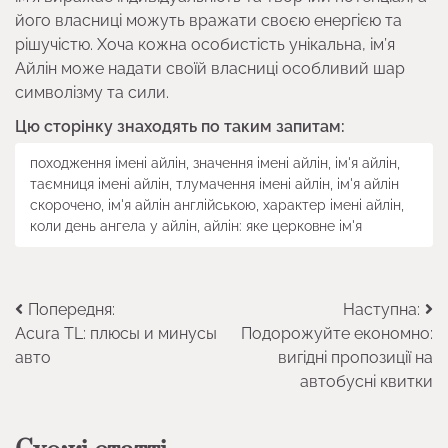
його власниці можуть вражати своєю енергією та
рішучістю. Хоча кожна особистість унікальна, ім’я
Айлін може надати своїй власниці особливий шар
символізму та сили.
Цю сторінку знаходять по таким запитам:
походження імені айлін, значення імені айлін, ім'я айлін,
таємниця імені айлін, тлумачення імені айлін, ім'я айлін
скорочено, ім'я айлін англійською, характер імені айлін,
коли день ангела у айлін, айлін: яке церковне ім'я
Навігація
Попередня:
Наступна:
Acura TL: плюсы и минусы
Подорожуйте економно:
записів
авто
вигідні пропозиції на
автобусні квитки