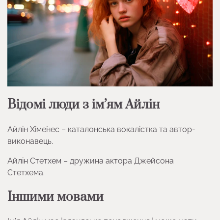
Відомі люди з ім’ям Айлін
Айлін Хіме́нес – каталонська вокалістка та автор-
виконавець.
Айлін Стетхем – дружина актора Джейсона
Стетхема.
Іншими мовами