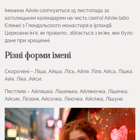
Іменини Айлін святкуються 15 листопада за
католицьким календарем на честь святої Айлін (або
Єлени) з Глендальского монастиря в Ірландії.
Церковне ім’я, як правило, збігається з ім’ям, яке було
дане при хрещенні.
Різні форми імені
Скорочені – Ліша, Айша, Лісь, Айля. Ліля, Айса, Лішка,
Айя, Ліка ,Айси.
Пестливі – Айляшка, Лішенька, Айляночка, Лішечка,
Айсик, Лісюня, Айсочка, Ліночка, Айсічка, Лішуня.