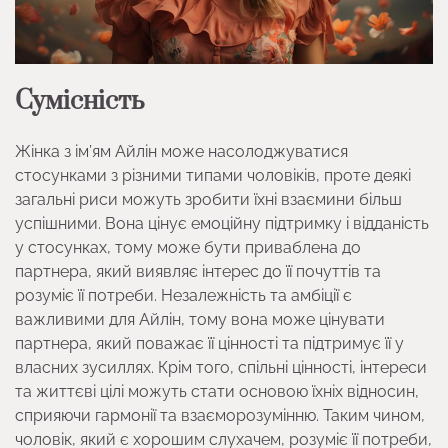
Сумісність
Жінка з ім’ям Айлін може насолоджуватися
стосунками з різними типами чоловіків, проте деякі
загальні риси можуть зробити їхні взаємини більш
успішними. Вона цінує емоційну підтримку і відданість
у стосунках, тому може бути приваблена до
партнера, який виявляє інтерес до її почуттів та
розуміє її потреби. Незалежність та амбіції є
важливими для Айлін, тому вона може цінувати
партнера, який поважає її цінності та підтримує її у
власних зусиллях. Крім того, спільні цінності, інтереси
та життєві цілі можуть стати основою їхніх відносин,
сприяючи гармонії та взаєморозумінню. Таким чином,
чоловік, який є хорошим слухачем, розуміє її потреби,