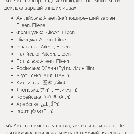
Ім’я Айлін має ірландське походження і може мати
декілька варіацій в інших мовах:
Англійська: Aileen (найпоширеніший варіант),
Eileen, Eilene
Французька: Aileen, Éileen
Німецька: Aileen, Eileen
Іспанська: Aileen, Eileen
Італійська: Aileen, Eileen
Польська: Aileen, Eileen
Російська: Эйлин (Eylin), Илин (Ilin)
Українська: Айлін (Аylin)
Китайська: 爱琳 (Àilín)
Японська: アイリーン (Airīn)
Корейська: 아이린 (Ailin)
Арабська: إيلين (Īlīn)
Іврит: איילין (Eilin)
Ім’я Айлін є символом світла, чистоти та ясності. Це
ім’я виражає індивідуальність та творчий потенціал, а