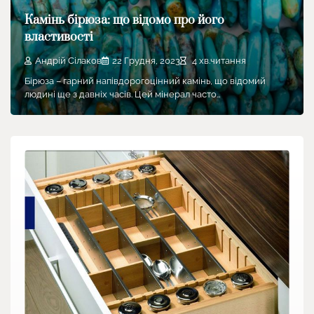
Камінь бірюза: що відомо про його
властивості
Андрій Сілаков
22 Грудня, 2023
4 хв.читання
Бірюза – гарний напівдорогоцінний камінь, що відомий
людині ще з давніх часів. Цей мінерал часто…