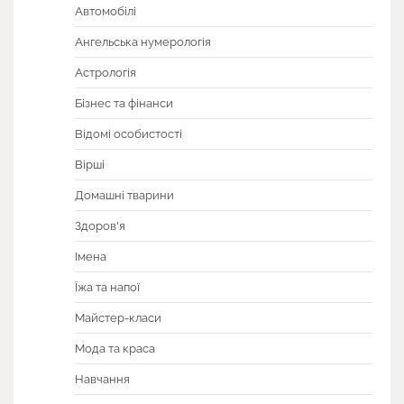
Автомобілі
Ангельська нумерологія
Астрологія
Бізнес та фінанси
Відомі особистості
Вірші
Домашні тварини
Здоров'я
Імена
Їжа та напої
Майстер-класи
Мода та краса
Навчання