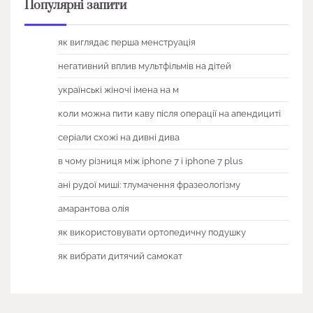
Популярні запити
як виглядає перша менструація
негативний вплив мультфільмів на дітей
українські жіночі імена на м
коли можна пити каву після операції на апендициті
серіали схожі на дивні дива
в чому різниця між iphone 7 і iphone 7 plus
ані рудої миші: тлумачення фразеологізму
амарантова олія
як використовувати ортопедичну подушку
як вибрати дитячий самокат