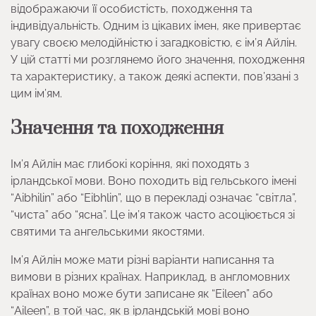
відображаючи її особистість, походження та
індивідуальність. Одним із цікавих імен, яке привертає
увагу своєю мелодійністю і загадковістю, є ім’я Айлін.
У цій статті ми розглянемо його значення, походження
та характеристику, а також деякі аспекти, пов’язані з
цим ім’ям.
Значення та походження
Ім’я Айлін має глибокі коріння, які походять з
ірландської мови. Воно походить від гельського імені
“Aibhilin” або “Eibhlin”, що в перекладі означає “світла”,
“чиста” або “ясна”. Це ім’я також часто асоціюється зі
святими та ангельськими якостями.
Ім’я Айлін може мати різні варіанти написання та
вимови в різних країнах. Наприклад, в англомовних
країнах воно може бути записане як “Eileen” або
“Aileen”, в той час, як в ірландській мові воно