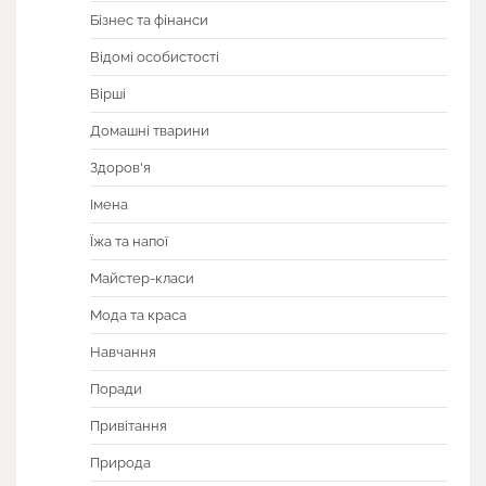
Бізнес та фінанси
Відомі особистості
Вірші
Домашні тварини
Здоров'я
Імена
Їжа та напої
Майстер-класи
Мода та краса
Навчання
Поради
Привітання
Природа