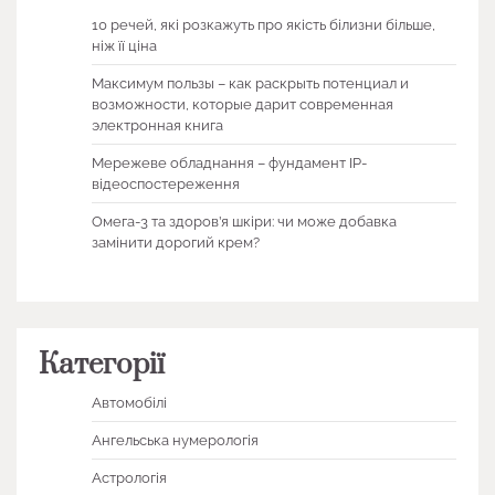
10 речей, які розкажуть про якість білизни більше,
ніж її ціна
Максимум пользы – как раскрыть потенциал и
возможности, которые дарит современная
электронная книга
Мережеве обладнання – фундамент IP-
відеоспостереження
Омега-3 та здоров’я шкіри: чи може добавка
замінити дорогий крем?
Категорії
Автомобілі
Ангельська нумерологія
Астрологія