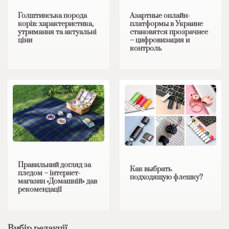
Голштинська порода
Азартные онлайн-
корів: характеристика,
платформы в Украине
утримання та актуальні
становятся прозрачнее
ціни
– цифровизация и
контроль
Правильний догляд за
Как выбрать
пледом – інтернет-
подходящую флешку?
магазин «Домашній» дав
рекомендації
Вибір редакції