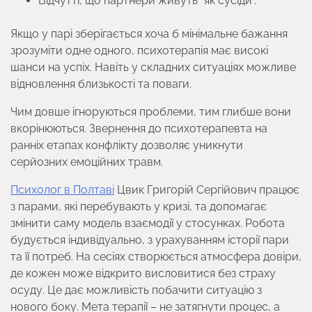
Відчутті, що партнери живуть “як сусіди”.
Якщо у парі зберігається хоча б мінімальне бажання
зрозуміти одне одного, психотерапія має високі
шанси на успіх. Навіть у складних ситуаціях можливе
відновлення близькості та поваги.
Чим довше ігноруються проблеми, тим глибше вони
вкорінюються. Звернення до психотерапевта на
ранніх етапах конфлікту дозволяє уникнути
серйозних емоційних травм.
Психолог в Полтаві
Цвик Григорій Сергійович працює
з парами, які перебувають у кризі, та допомагає
змінити саму модель взаємодії у стосунках. Робота
будується індивідуально, з урахуванням історії пари
та її потреб. На сесіях створюється атмосфера довіри,
де кожен може відкрито висловитися без страху
осуду. Це дає можливість побачити ситуацію з
нового боку. Мета терапії – не затягнути процес, а