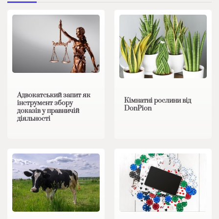
Адвокатський запит як
Кімнатні рослини від
інструмент збору
DonPion
доказів у правничій
діяльності