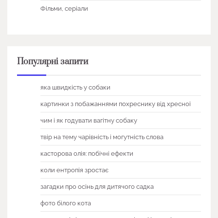
Фільми, серіали
Популярні запити
яка швидкість у собаки
картинки з побажаннями похреснику від хресної
чим і як годувати вагітну собаку
твір на тему чарівність і могутність слова
касторова олія: побічні ефекти
коли ентропія зростає
загадки про осінь для дитячого садка
фото білого кота