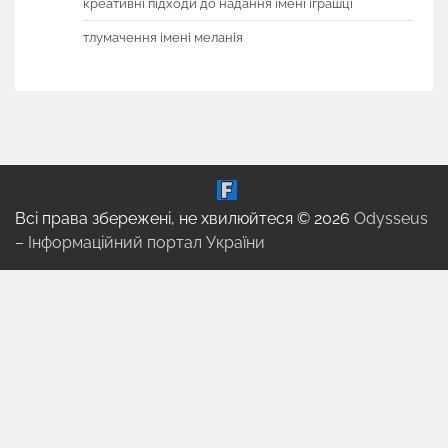
креативні підходи до надання імені іграшці
тлумачення імені меланія
Всі права збережені, не хвилюйтеся © 2026
Odysseus
– Інформаційний портал України