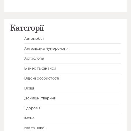
Категорії
Автомобілі
Ангельська нумерологія
Астрологія
Бізнес та фінанси
Відомі особистості
Вірші
Домашні тварини
Здоров'я
Імена
Їжа та напої