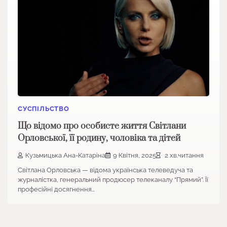
СУСПІЛЬСТВО
Що відомо про особисте життя Світлани
Орловської, її родину, чоловіка та дітей
Кузьмицька Ана-Катаріна
9 Квітня, 2025
2 хв.читання
Світлана Орловська — відома українська телеведуча та
журналістка, генеральний продюсер телеканалу “Прямий”. Її
професійні досягнення…