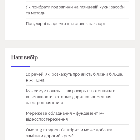
Як прибрати подряпини на глянцевій кухні: засоби
та методи
Популярні напрямки для ставок на спорт
Наш вибір
10 речей, які розкажуть про якість білизни більше,
ніж її ціна
Максимум пользы – как раскрыть потенциал и
возможности, которые дарит современная
электронная книга
Мережеве обладнання – фундамент IP-
відеоспостереження
Омега-3 та здоров’я шкіри: чи може добавка
замінити дорогий крем?