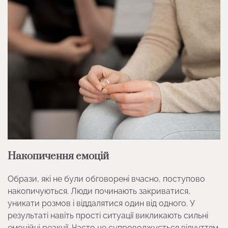
Накопичення емоцій
Образи, які не були обговорені вчасно, поступово
накопичуються. Люди починають закриватися,
уникати розмов і віддалятися один від одного. У
результаті навіть прості ситуації викликають сильні
емоційні реакції. Часто це супроводжується відчуттям