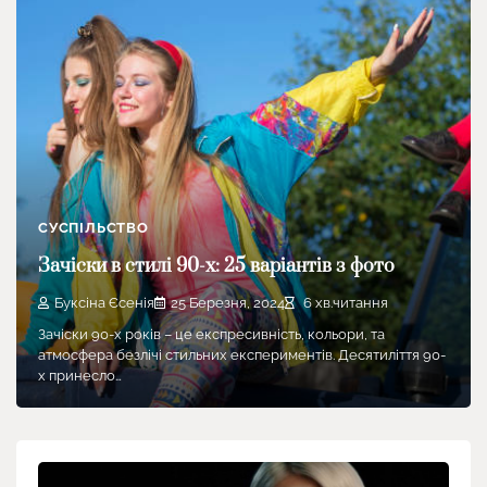
СУСПІЛЬСТВО
Зачіски в стилі 90-х: 25 варіантів з фото
Буксіна Єсенія
25 Березня, 2024
6 хв.читання
Зачіски 90-х років – це експресивність, кольори, та
атмосфера безлічі стильних експериментів. Десятиліття 90-
х принесло…