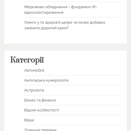
Мережеве обладнання – фундамент IP-
відеоспостереження
Омега-3 та здоров’я шкіри: чи може добавка
замінити дорогий крем?
Категорії
Автомобілі
Ангельська нумерологія
Астрологія
Бізнес та фінанси
Відомі особистості
Вірші
Домашні тварини