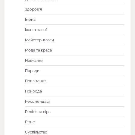
Здоров'я
Імена
Їжа та напої
Майстер-класи
Мода та краса
Навчання
Поради
Привітання
Природа
Рекомендації
Релігія та віра
Різне
Суспільство