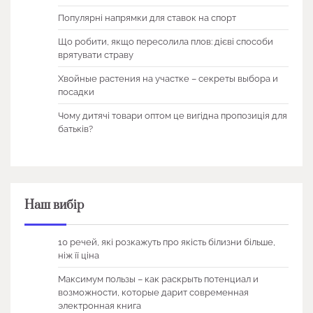
Популярні напрямки для ставок на спорт
Що робити, якщо пересолила плов: дієві способи
врятувати страву
Хвойные растения на участке – секреты выбора и
посадки
Чому дитячі товари оптом це вигідна пропозиція для
батьків?
Наш вибір
10 речей, які розкажуть про якість білизни більше,
ніж її ціна
Максимум пользы – как раскрыть потенциал и
возможности, которые дарит современная
электронная книга