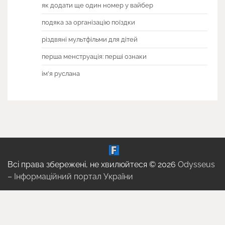
як додати ще один номер у вайбер
подяка за організацію поїздки
різдвяні мультфільми для дітей
перша менструація: перші ознаки
ім'я руслана
Всі права збережені, не хвилюйтеся © 2026
Odysseus
– Інформаційний портал України