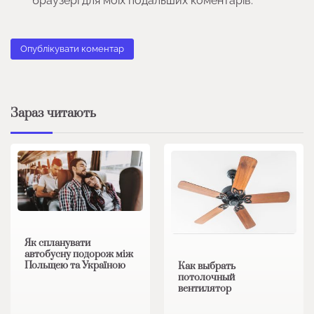
браузері для моїх подальших коментарів.
Зараз читають
Як спланувати
автобусну подорож між
Польщею та Україною
Как выбрать
потолочный
вентилятор