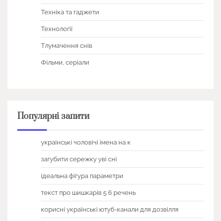
Техніка та гаджети
Технології
Тлумачення снів
Фільми, серіали
Популярні запити
українські чоловічі імена на к
загубити сережку уві сні
ідеальна фігура параметри
текст про шишкарів 5 6 речень
корисні українські ютуб-канали для дозвілля