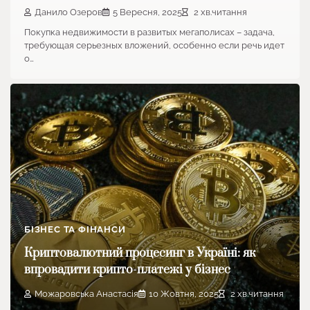
Данило Озеров
5 Вересня, 2025
2 хв.читання
Покупка недвижимости в развитых мегаполисах – задача,
требующая серьезных вложений, особенно если речь идет
о…
БІЗНЕС ТА ФІНАНСИ
Криптовалютний процесинг в Україні: як
впровадити крипто-платежі у бізнес
Можаровська Анастасія
10 Жовтня, 2025
2 хв.читання