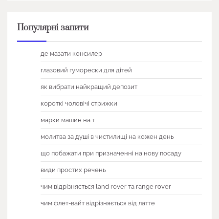
Популярні запити
де мазати консилер
глазовий гуморески для дітей
як вибрати найкращий депозит
короткі чоловічі стрижки
марки машин на т
молитва за душі в чистилищі на кожен день
що побажати при призначенні на нову посаду
види простих речень
чим відрізняється land rover та range rover
чим флет-вайт відрізняється від латте