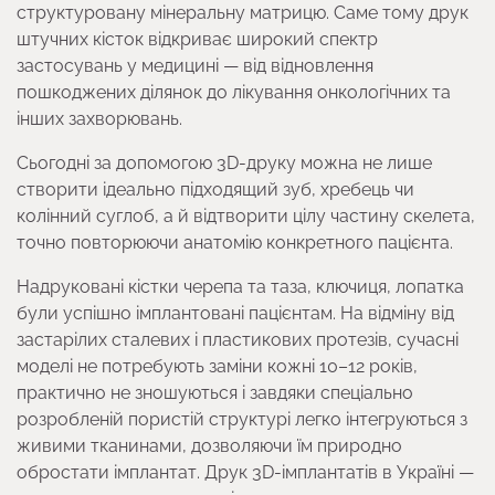
структуровану мінеральну матрицю. Саме тому друк
штучних кісток відкриває широкий спектр
застосувань у медицині — від відновлення
пошкоджених ділянок до лікування онкологічних та
інших захворювань.
Сьогодні за допомогою 3D-друку можна не лише
створити ідеально підходящий зуб, хребець чи
колінний суглоб, а й відтворити цілу частину скелета,
точно повторюючи анатомію конкретного пацієнта.
Надруковані кістки черепа та таза, ключиця, лопатка
були успішно імплантовані пацієнтам. На відміну від
застарілих сталевих і пластикових протезів, сучасні
моделі не потребують заміни кожні 10–12 років,
практично не зношуються і завдяки спеціально
розробленій пористій структурі легко інтегруються з
живими тканинами, дозволяючи їм природно
обростати імплантат. Друк 3D-імплантатів в Україні —