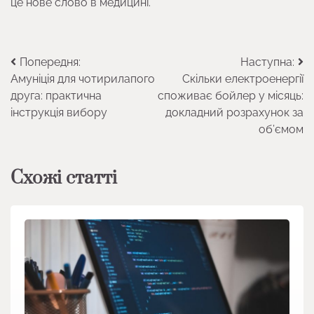
це нове слово в медицині.
Навігація
Попередня:
Наступна:
Амуніція для чотирилапого
Скільки електроенергії
записів
друга: практична
споживає бойлер у місяць:
інструкція вибору
докладний розрахунок за
об’ємом
Схожі статті