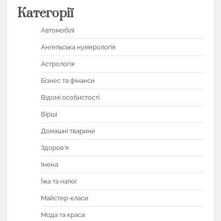
Категорії
Автомобілі
Ангельська нумерологія
Астрологія
Бізнес та фінанси
Відомі особистості
Вірші
Домашні тварини
Здоров'я
Імена
Їжа та напої
Майстер-класи
Мода та краса