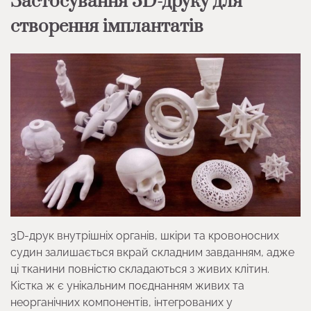
Застосування 3D-друку для
створення імплантатів
3D-друк внутрішніх органів, шкіри та кровоносних
судин залишається вкрай складним завданням, адже
ці тканини повністю складаються з живих клітин.
Кістка ж є унікальним поєднанням живих та
неорганічних компонентів, інтегрованих у