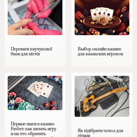
Переваги каучукової
Выбор онлайн казино
бази для нігтів
для казахских игроков
Первые шаги в казино
Favbet: как начать игру
Як підібрати чохол для
и на что обратить
гітари