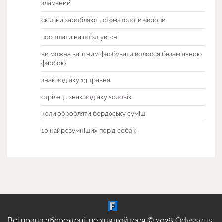
зламаний
скільки заробляють стоматологи європи
поспішати на поїзд уві сні
чи можна вагітним фарбувати волосся безаміачною
фарбою
знак зодіаку 13 травня
стрілець знак зодіаку чоловік
коли обробляти бордоську суміш
10 найрозумніших порід собак
Всі права збережені, не хвилюйтеся © 2026
Odysseus