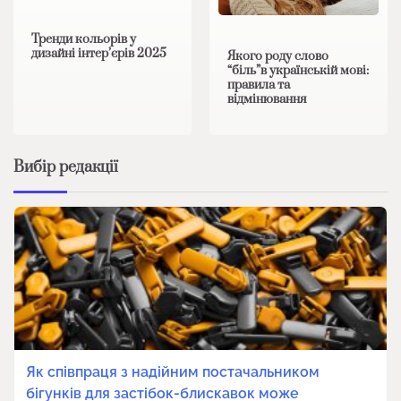
Тренди кольорів у
дизайні інтер’єрів 2025
Якого роду слово
“біль”в українській мові:
правила та
відмінювання
Вибір редакції
Як співпраця з надійним постачальником
бігунків для застібок-блискавок може