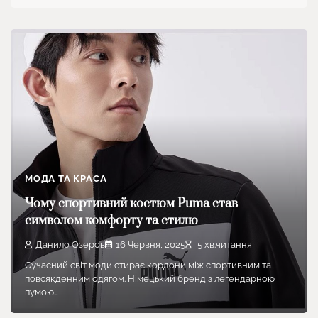
МОДА ТА КРАСА
Чому спортивний костюм Puma став
символом комфорту та стилю
Данило Озеров
16 Червня, 2025
5 хв.читання
Сучасний світ моди стирає кордони між спортивним та
повсякденним одягом. Німецький бренд з легендарною
пумою…