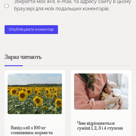
Зберегти моє ім'я, e-mail, та адресу сайту в цьому
браузері для моїх подальших коментарів.
Зараз читають
Чим відрізняються
Вихід олії з 100 кг
суміші 1, 2, 3 і 4 ступеня
соняшника: норми та