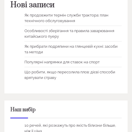
Нові записи
Як продовжити термін служби трактора: план
технічного обслуговування
Особливості зберігання та правила заварювання
китайського пуеру
Як прибрати подряпини на глянцевій кухні: засоби
та методи
Популярні напрямки для ставок на спорт
Що робити, якщо пересолила плов: дієві способи
врятувати страву
Наш вибір
10 речей, які розкажуть про якість білизни більше,
ніж її ціна