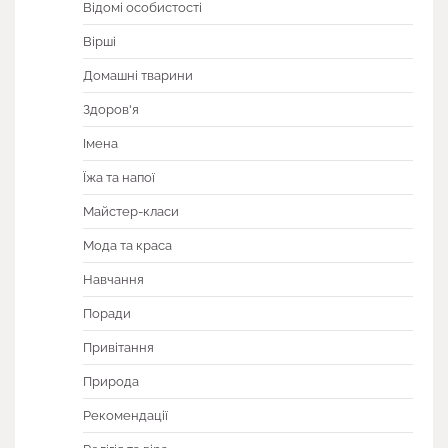
Відомі особистості
Вірші
Домашні тварини
Здоров'я
Імена
Їжа та напої
Майстер-класи
Мода та краса
Навчання
Поради
Привітання
Природа
Рекомендації