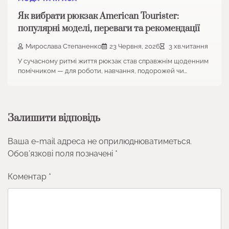
Як вибрати рюкзак American Tourister:
популярні моделі, переваги та рекомендації
Мирослава Степаненко
23 Червня, 2026
3 хв.читання
У сучасному ритмі життя рюкзак став справжнім щоденним
помічником — для роботи, навчання, подорожей чи…
Залишити відповідь
Ваша e-mail адреса не оприлюднюватиметься.
Обов’язкові поля позначені
*
Коментар
*