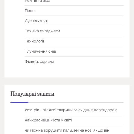
Релігія та віра
Різне
Суспільство
Техніка та гаджети
Технології
Тлумачення снів
Фільми, серіали
Популярні запити
2011 рік - рік якої тварини за східним календарем
найкрасивіші міста у світі
чи можна ворушити пальцем на нозі якщо він