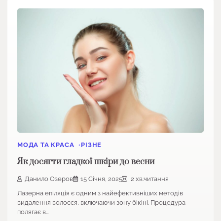
МОДА ТА КРАСА
РІЗНЕ
Як досягти гладкої шкіри до весни
Данило Озеров
15 Січня, 2025
2 хв.читання
Лазерна епіляція є одним з найефективніших методів
видалення волосся, включаючи зону бікіні. Процедура
полягає в…