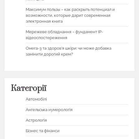
Максимум пользы – как раскрыть потенциал и
возможности, которые дарит современная
электронная книга
Мережеве обладнання – фундамент IP-
відеоспостереження
Омега-3 та здоров’я шкіри: чи може добавка
замінити дорогий крем?
Категорії
Автомобілі
Ангельська нумерологія
Астрологія
Бізнес та фінанси