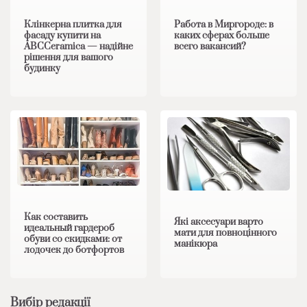
Клінкерна плитка для
Работа в Миргороде: в
фасаду купити на
каких сферах больше
ABCCeramica — надійне
всего вакансий?
рішення для вашого
будинку
Как составить
Які аксесуари варто
идеальный гардероб
мати для повноцінного
обуви со скидками: от
манікюра
лодочек до ботфортов
Вибір редакції