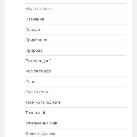
Мода та краса
Навчання
Поради
Привітання
Природа
Рекомендації
Релігія та віра
Різне
Суспільство
Техніка та гаджети
Технології
Тлумачення снів
Фільми, серіали