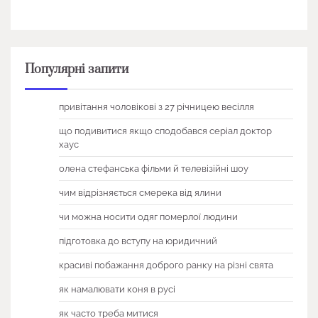
Популярні запити
привітання чоловікові з 27 річницею весілля
що подивитися якщо сподобався серіал доктор
хаус
олена стефанська фільми й телевізійні шоу
чим відрізняється смерека від ялини
чи можна носити одяг померлої людини
підготовка до вступу на юридичний
красиві побажання доброго ранку на різні свята
як намалювати коня в русі
як часто треба митися