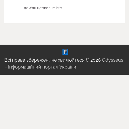
дем'ян церковне ім'я
Всі права збережені, не хвилюйтеся © 2026
Odysseus
– Інформаційний портал України