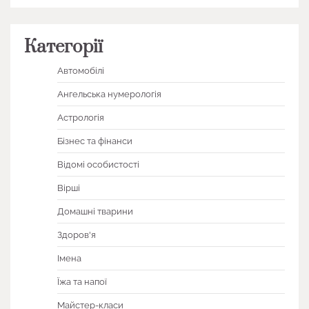
Категорії
Автомобілі
Ангельська нумерологія
Астрологія
Бізнес та фінанси
Відомі особистості
Вірші
Домашні тварини
Здоров'я
Імена
Їжа та напої
Майстер-класи