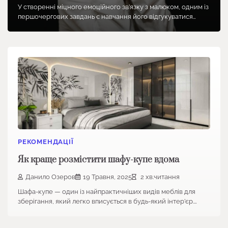
У створенні міцного емоційного зв’язку з малюком, одним із
першочергових завдань є навчання його відгукуватися…
РЕКОМЕНДАЦІЇ
Як краще розмістити шафу-купе вдома
Данило Озеров
19 Травня, 2025
2 хв.читання
Шафа-купе — один із найпрактичніших видів меблів для
зберігання, який легко вписується в будь-який інтер’єр.…