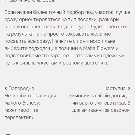
и хаотичного выбора.
Если нужен более точный подбор под участок, лучше
сразу ориентироваться на тип посадки, размеры
зоны и освещенность. Тогда покупка будет работать
на результат, а не просто закрывать желание
посадить все сразу. Начните с понятного плана,
выберите подходящие позиции в Matla Flowers и
подготовьте место заранее — это самый надежный
путь к сильным кустам и ровному цветению.
Навігація
Попередня:
Наступна:
Неткані матеріали для
Зимовий та літній догляд –
записів
малого бізнесу:
чи варто змінювати засіб
можливості та
для вмивання за сезоном
перспективи