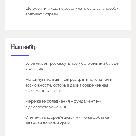
Що робити, якщо пересолила плов: дієві способи
врятувати страву
Наш вибір
10 речей, які розкажуть про якість білизни більше,
ніж її ціна
Максимум пользы – как раскрыть потенциал и
возможности, которые дарит современная
электронная книга
Мережеве обладнання – фундамент IP-
відеоспостереження
Омега-3 та здоров’я шкіри: чи може добавка
замінити дорогий крем?