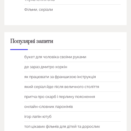
Фільми, серіали
Популярні запити
букет для чоловіка своїми руками
де зараз дмитро хоркін
як працювати за франшизою інструкція
який серіал йде після величного століття
притча про скарб і перлину пояснення
онлайн-словник паронімів
ігор лапін ютуб
топ цікавих фільмів для дітей та дорослих