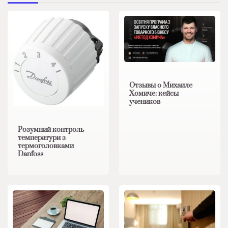
Отзывы о Михаиле
Хомиче: кейсы
учеников
Розумний контроль
температури з
термоголовками
Danfoss