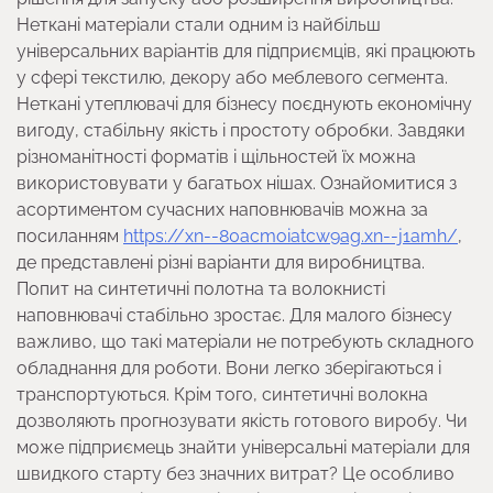
Неткані матеріали стали одним із найбільш
універсальних варіантів для підприємців, які працюють
у сфері текстилю, декору або меблевого сегмента.
Неткані утеплювачі для бізнесу поєднують економічну
вигоду, стабільну якість і простоту обробки. Завдяки
різноманітності форматів і щільностей їх можна
використовувати у багатьох нішах. Ознайомитися з
асортиментом сучасних наповнювачів можна за
посиланням
https://xn--80acmoiatcw9ag.xn--j1amh/
,
де представлені різні варіанти для виробництва.
Попит на синтетичні полотна та волокнисті
наповнювачі стабільно зростає. Для малого бізнесу
важливо, що такі матеріали не потребують складного
обладнання для роботи. Вони легко зберігаються і
транспортуються. Крім того, синтетичні волокна
дозволяють прогнозувати якість готового виробу. Чи
може підприємець знайти універсальні матеріали для
швидкого старту без значних витрат? Це особливо