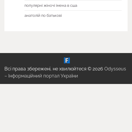
популярні жіночі імена в сша
анатолій по батькові
Всі права збережені, не хвилюйтеся © 2026
Odysseus
– Інформаційний портал України