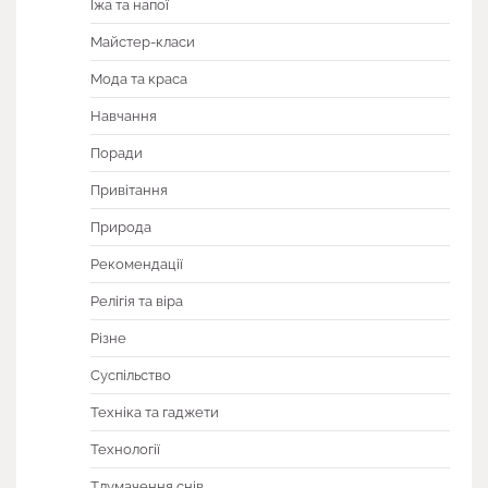
Їжа та напої
Майстер-класи
Мода та краса
Навчання
Поради
Привітання
Природа
Рекомендації
Релігія та віра
Різне
Суспільство
Техніка та гаджети
Технології
Тлумачення снів