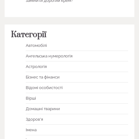
замінити дорогий крем?
Категорії
Автомобілі
Ангельська нумерологія
Астрологія
Бізнес та фінанси
Відомі особистості
Вірші
Домашні тварини
Здоров'я
Імена