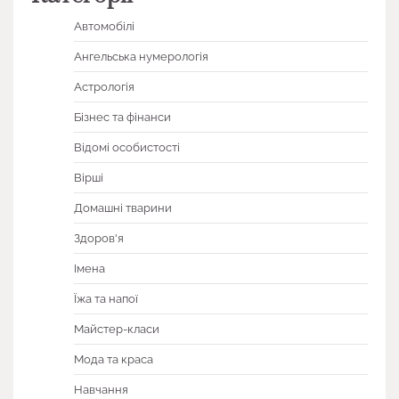
Автомобілі
Ангельська нумерологія
Астрологія
Бізнес та фінанси
Відомі особистості
Вірші
Домашні тварини
Здоров'я
Імена
Їжа та напої
Майстер-класи
Мода та краса
Навчання