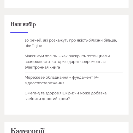
Наш вибір
10 речей, які розкажуть про якість білизни більше,
ніж її ціна
Максимум пользы – как раскрыть потенциал и
возможности, которые дарит современная
электронная книга
Мережеве обладнання – фундамент IP-
відеоспостереження
Омега-3 та здоров’я шкіри: чи може добавка
замінити дорогий крем?
Категорії