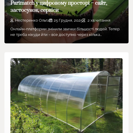
Parimatch у цифровому просторі – сайт,
застосунок, сервіси
Нестеренко Ольга
25 Грудня, 2025
2 хв.читання
Онлайн-платформи змінили звички більшості людей. Тепер
не треба нікуди йти – все доступно через кілька…