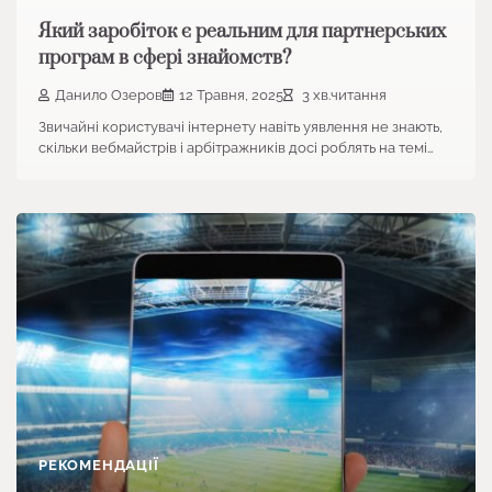
Який заробіток є реальним для партнерських
програм в сфері знайомств?
Данило Озеров
12 Травня, 2025
3 хв.читання
Звичайні користувачі інтернету навіть уявлення не знають,
скільки вебмайстрів і арбітражників досі роблять на темі…
РЕКОМЕНДАЦІЇ