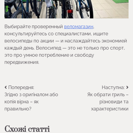
Выбирайте проверенный
веломагазин
,
консультируйтесь со специалистами, ищите
велосипеды по акции — и наслаждайтесь экономией
каждый день. Велосипед — это не только про спорт,
это про умное потребление и свободу
передвижения.
Навігація
Попередня:
Наступна:
Згідно з оригіналом або
Як обрати гриль –
записів
копія вірна – як
різновиди та
правильно?
характеристики
Схожі статті