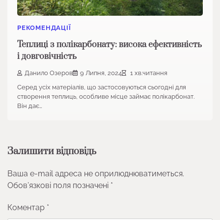
РЕКОМЕНДАЦІЇ
Теплиці з полікарбонату: висока ефективність
і довговічність
Данило Озеров
9 Липня, 2024
1 хв.читання
Серед усіх матеріалів, що застосовуються сьогодні для
створення теплиць, особливе місце займає полікарбонат.
Він дає…
Залишити відповідь
Ваша e-mail адреса не оприлюднюватиметься.
Обов’язкові поля позначені
*
Коментар
*