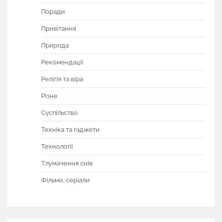
Поради
Привітання
Природа
Рекомендації
Релігія та віра
Різне
Суспільство
Техніка та гаджети
Технології
Тлумачення снів
Фільми, серіали