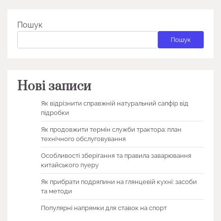
Пошук
Пошук
Нові записи
Як відрізнити справжній натуральний сапфір від
підробки
Як продовжити термін служби трактора: план
технічного обслуговування
Особливості зберігання та правила заварювання
китайського пуеру
Як прибрати подряпини на глянцевій кухні: засоби
та методи
Популярні напрямки для ставок на спорт