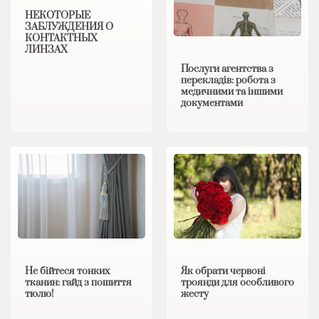
НЕКОТОРЫЕ
ЗАБЛУЖДЕНИЯ О
КОНТАКТНЫХ
ЛИНЗАХ
Послуги агентства з
перекладів: робота з
медичними та іншими
документами
Не бійтеся тонких
Як обрати червоні
тканин: гайд з пошиття
троянди для особливого
тюлю!
жесту