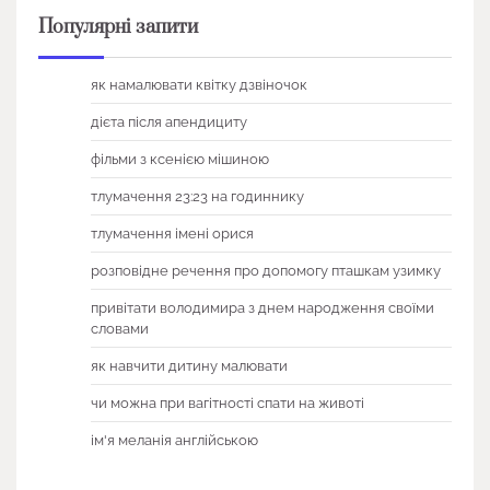
Популярні запити
як намалювати квітку дзвіночок
дієта після апендициту
фільми з ксенією мішиною
тлумачення 23:23 на годиннику
тлумачення імені орися
розповідне речення про допомогу пташкам узимку
привітати володимира з днем народження своїми
словами
як навчити дитину малювати
чи можна при вагітності спати на животі
ім'я меланія англійською