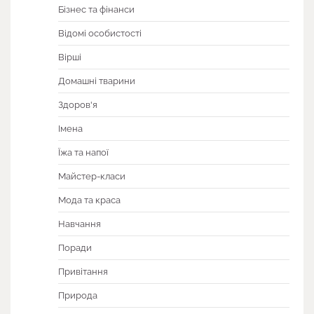
Бізнес та фінанси
Відомі особистості
Вірші
Домашні тварини
Здоров'я
Імена
Їжа та напої
Майстер-класи
Мода та краса
Навчання
Поради
Привітання
Природа