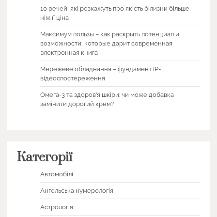
10 речей, які розкажуть про якість білизни більше,
ніж її ціна
Максимум пользы – как раскрыть потенциал и
возможности, которые дарит современная
электронная книга
Мережеве обладнання – фундамент IP-
відеоспостереження
Омега-3 та здоров’я шкіри: чи може добавка
замінити дорогий крем?
Категорії
Автомобілі
Ангельська нумерологія
Астрологія