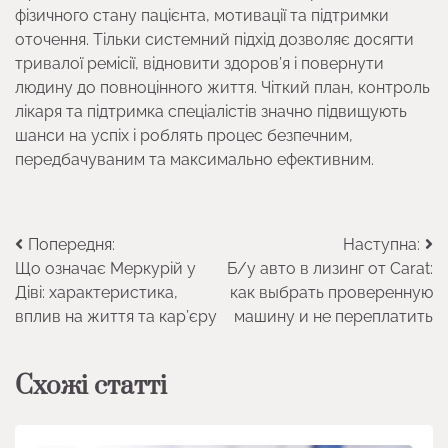
фізичного стану пацієнта, мотивації та підтримки
оточення. Тільки системний підхід дозволяє досягти
тривалої ремісії, відновити здоров’я і повернути
людину до повноцінного життя. Чіткий план, контроль
лікаря та підтримка спеціалістів значно підвищують
шанси на успіх і роблять процес безпечним,
передбачуваним та максимально ефективним.
Навігація
Попередня:
Наступна:
Що означає Меркурій у
Б/у авто в лизинг от Carat:
записів
Діві: характеристика,
как выбрать проверенную
вплив на життя та кар’єру
машину и не переплатить
Схожі статті