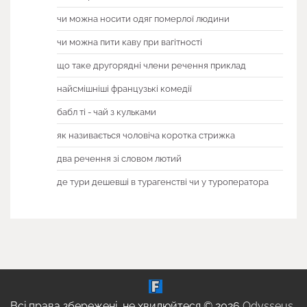
чи можна носити одяг померлої людини
чи можна пити каву при вагітності
що таке другорядні члени речення приклад
найсмішніші французькі комедії
бабл ті - чай з кульками
як називається чоловіча коротка стрижка
два речення зі словом лютий
де тури дешевші в турагенстві чи у туроператора
Всі права збережені, не хвилюйтеся © 2026
Odysseus