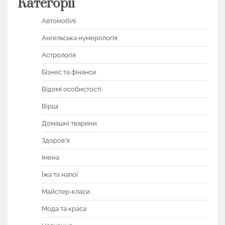
Категорії
Автомобілі
Ангельська нумерологія
Астрологія
Бізнес та фінанси
Відомі особистості
Вірші
Домашні тварини
Здоров'я
Імена
Їжа та напої
Майстер-класи
Мода та краса