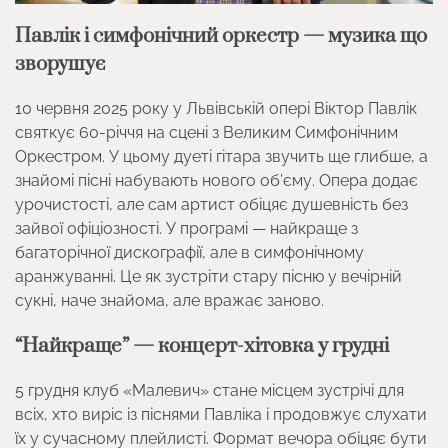
Павлік і симфонічний оркестр — музика що
зворушує
10 червня 2025 року у Львівській опері Віктор Павлік
святкує 60-річчя на сцені з Великим Симфонічним
Оркестром. У цьому дуеті гітара звучить ще глибше, а
знайомі пісні набувають нового об’єму. Опера додає
урочистості, але сам артист обіцяє душевність без
зайвої офіціозності. У програмі — найкраще з
багаторічної дискографії, але в симфонічному
аранжуванні. Це як зустріти стару пісню у вечірній
сукні, наче знайома, але вражає заново.
“Найкраще” — концерт-хітовка у грудні
5 грудня клуб «Малевич» стане місцем зустрічі для
всіх, хто виріс із піснями Павліка і продовжує слухати
їх у сучасному плейлисті. Формат вечора обіцяє бути