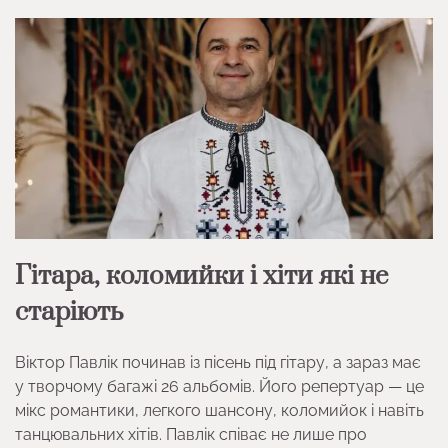
Гітара, коломийки і хіти які не
старіють
Віктор Павлік починав із пісень під гітару, а зараз має
у творчому багажі 26 альбомів. Його репертуар — це
мікс романтики, легкого шансону, коломийок і навіть
танцювальних хітів. Павлік співає не лише про