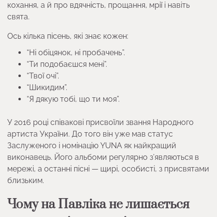
кохання, а й про вдячність, прощання, мрії і навіть
свята.
Ось кілька пісень, які знає кожен:
“Ні обіцянок, ні пробачень”.
“Ти подобаєшся мені”.
“Твої очі”.
“Шикидим”.
“Я дякую тобі, що ти моя”.
У 2016 році співакові присвоїли звання Народного
артиста України. До того він уже мав статус
Заслуженого і номінацію YUNA як найкращий
виконавець. Його альбоми регулярно з’являються в
мережі, а останні пісні — щирі, особисті, з присвятами
близьким.
Чому на Павліка не лишається