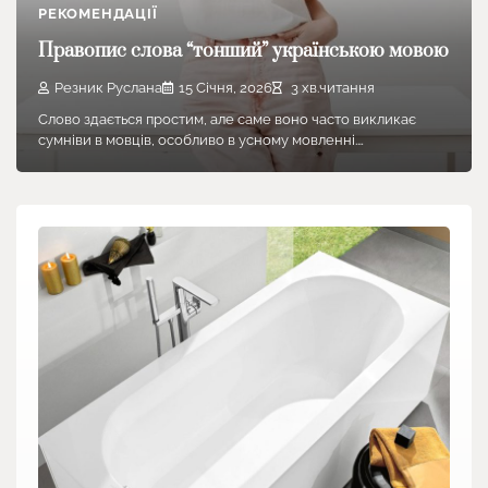
РЕКОМЕНДАЦІЇ
Правопис слова “тонший” українською мовою
Резник Руслана
15 Січня, 2026
3 хв.читання
Слово здається простим, але саме воно часто викликає
сумніви в мовців, особливо в усному мовленні.…