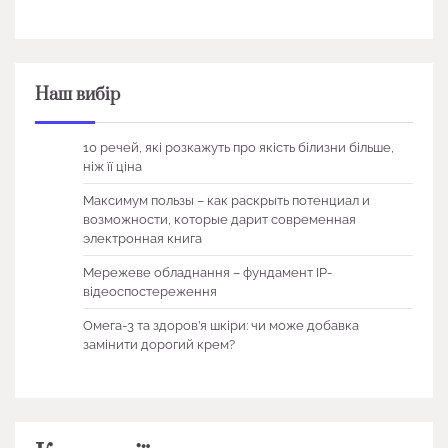
Наш вибір
10 речей, які розкажуть про якість білизни більше,
ніж її ціна
Максимум пользы – как раскрыть потенциал и
возможности, которые дарит современная
электронная книга
Мережеве обладнання – фундамент IP-
відеоспостереження
Омега-3 та здоров’я шкіри: чи може добавка
замінити дорогий крем?