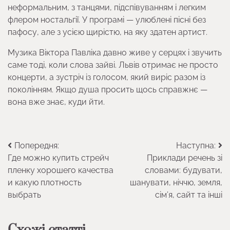
неформальним, з танцями, підспівуванням і легким
флером ностальгії. У програмі — улюблені пісні без
пафосу, але з усією щирістю, на яку здатен артист.
Музика Віктора Павліка давно живе у серцях і звучить
саме тоді, коли слова зайві. Львів отримає не просто
концерти, а зустріч із голосом, який виріс разом із
поколінням. Якщо душа просить щось справжнє —
вона вже знає, куди йти.
Навігація
Попередня:
Наступна:
Где можно купить стрейч
Приклади речень зі
записів
пленку хорошего качества
словами: будувати,
и какую плотность
шанувати, ніччю, земля,
выбрать
сім’я, сайт та інші