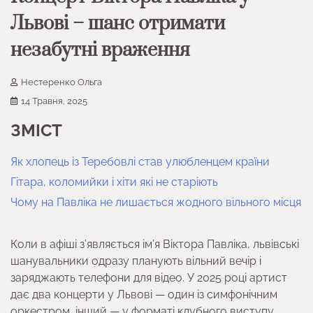
Львові – шанс отримати
незабутні враження
Нестеренко Ольга
14 Травня, 2025
ЗМІСТ
Як хлопець із Теребовлі став улюбленцем країни
Гітара, коломийки і хіти які не старіють
Чому на Павліка не лишається жодного вільного місця
Коли в афіші з’являється ім’я Віктора Павліка, львівські
шанувальники одразу планують вільний вечір і
заряджають телефони для відео. У 2025 році артист
дає два концерти у Львові — один із симфонічним
оркестром, інший — у форматі клубного виступу.