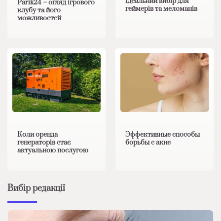
Ідеальний вибір для
Parik24 – огляд ігрового
геймерів та меломанів
клубу та його
можливостей
Коли оренда
Эффективные способы
генераторів стає
борьбы с акне
актуальною послугою
Вибір редакції