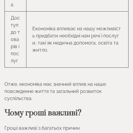
а
Дос
туп
Економіка впливає на нашу можливіст
до т
ь придбати необхідні нам речі і послуг
ова
и, такі як медична допомога, освіта та
рів і
житло.
пос
луг
Отже, економіка має значний вплив на наше
повсякденне життя та загальний розвиток
суспільства.
Чому гроші важливі?
Гроші важливі з багатьох причин: