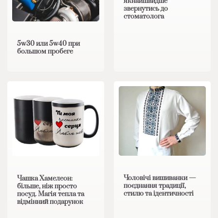
якнайшвидше
звернутись до
стоматолога
5w30 или 5w40 при
большом пробеге
Чоловічі вишиванки —
Чашка Хамелеон:
поєднання традиції,
більше, ніж просто
стилю та ідентичності
посуд. Магія тепла та
відмінний подарунок