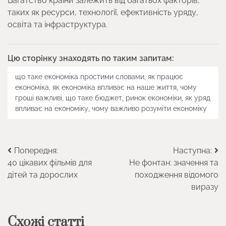
Багатство країни залежить від багатьох факторів,
таких як ресурси, технології, ефективність уряду,
освіта та інфраструктура.
Цю сторінку знаходять по таким запитам:
що таке економіка простими словами, як працює
економіка, як економіка впливає на наше життя, чому
гроші важливі, що таке бюджет, ринок економіки, як уряд
впливає на економіку, чому важливо розуміти економіку
Навігація
Попередня:
Наступна:
40 цікавих фільмів для
Не фонтан: значення та
записів
дітей та дорослих
походження відомого
виразу
Схожі статті