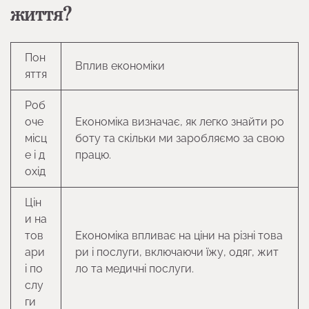
життя?
Пон
Вплив економіки
яття
Роб
оче
Економіка визначає, як легко знайти ро
місц
боту та скільки ми заробляємо за свою
е і д
працю.
охід
Цін
и на
тов
Економіка впливає на ціни на різні това
ари
ри і послуги, включаючи їжу, одяг, жит
і по
ло та медичні послуги.
слу
ги