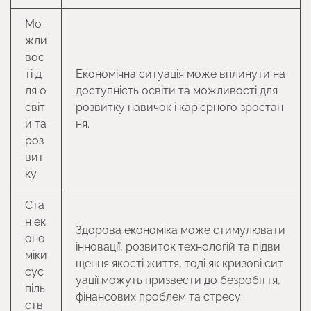
Мо
жли
вос
ті д
Економічна ситуація може вплинути на
ля о
доступність освіти та можливості для
світ
розвитку навичок і кар’єрного зростан
и та
ня.
роз
вит
ку
Ста
н ек
Здорова економіка може стимулювати
оно
інновації, розвиток технологій та підви
міки
щення якості життя, тоді як кризові сит
сус
уації можуть призвести до безробіття,
піль
фінансових проблем та стресу.
ств