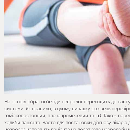
На основі зібраної бесіди невролог переходить до наст
системи. Як правило, в цьому випадку фахівець перевіря
гомілковостопний, плечепроменевий та ін.). Також переві
ходьби пацієнта. Часто для постановки діагнозу лікарю до
невролог направить пацієнта на додаткове неврологічн