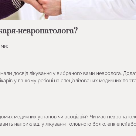
каря-невропатолога?
ами:
які мали досвід лікування у вибраного вами невролога. Дод
ікарів у вашому регіоні на спеціалізованих медичних порт
ідомих медичних установ чи асоціацій? Чи має невропатол
авить наприклад, у лікуванні головного болю, епілепсії аб