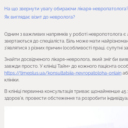
На що звернути увагу обираючи лікаря-невропатолога
Як виглядає візит до невролога?
Одним з важливих напрямків у роботі невропотолога є 
звертаються до спеціаліста. Біль може мати найрізномані
з’являтися з різних причин (особливості праці, супутні 
Знайти досвідченого лікаря-невролога, який зміг би ви
завжди просто. У клініці Тайм+ до кожного пацієнта осо
https://timeplus.ua/konsultatsiia-nevropatoloha-onlain
аб
клініки.
В клініці первинна консультація триває щонайменше 45 
здоров’я, провести обстеження та розробити індивідуал