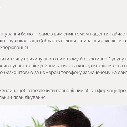
?
лікування болю — саме з цим симптомом пацієнти найчас
тнішу локалізацію (область голови, спина, шия, кінцівки т
захворювання).
явити точну причину цього симптому й ефективно її усунут
блива увага та підхід. Записатися на консультацію можна н
о безкоштовно за номером телефону зазначеному на сайт
хвилин, щоб забезпечити повноцінний збір інформації про
ьний план лікування.