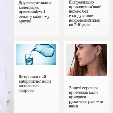
Як правильно
Друк квартальних
проводити м’який
календарів:
детокс без
практичність і
голодування:
стиль у кожному
покроковий план
аркуші
на 7–10 днів
Як правильний
вибір питної води
впливає на
Золоті сережки-
здоров’я
протяжки: коли
прикраса
рухається разом із
вами