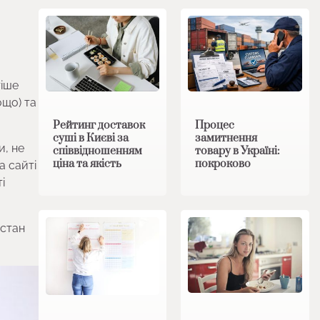
тіше
ощо) та
Рейтинг доставок
Процес
суші в Києві за
замитнення
и, не
співвідношенням
товару в Україні:
ціна та якість
покроково
а сайті
і
 стан