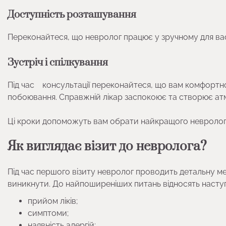
Доступність розташування
Переконайтеся, що невролог працює у зручному для вас
Зустріч і спілкування
Під час консультації переконайтеся, що вам комфортно с
побоювання. Справжній лікар заспокоює та створює ат
Ці кроки допоможуть вам обрати найкращого невролога
Як виглядає візит до невролога?
Під час першого візиту невролог проводить детальну мед
виникнути. До найпоширеніших питань відносять наступ
прийом ліків;
симптоми;
наявність алергій;