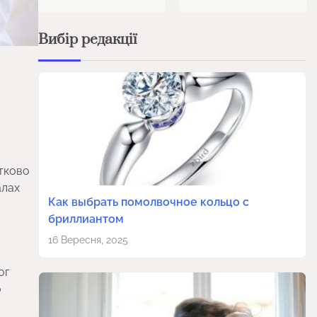
Вибір редакції
атково
алах
Как выбрать помолвочное кольцо с
бриллиантом
16 Вересня, 2025
ог
о