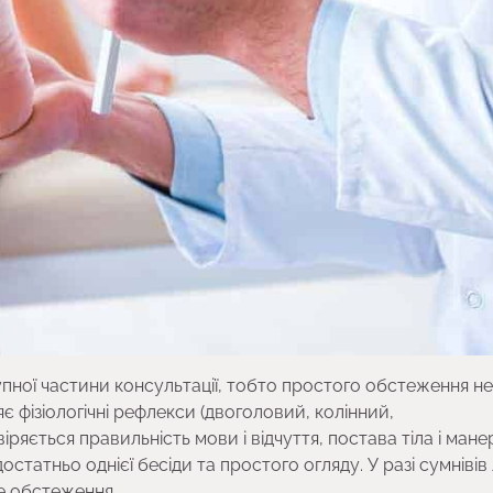
упної частини консультації, тобто простого обстеження н
є фізіологічні рефлекси (двоголовий, колінний,
ряється правильність мови і відчуття, постава тіла і мане
статньо однієї бесіди та простого огляду. У разі сумнівів 
е обстеження.