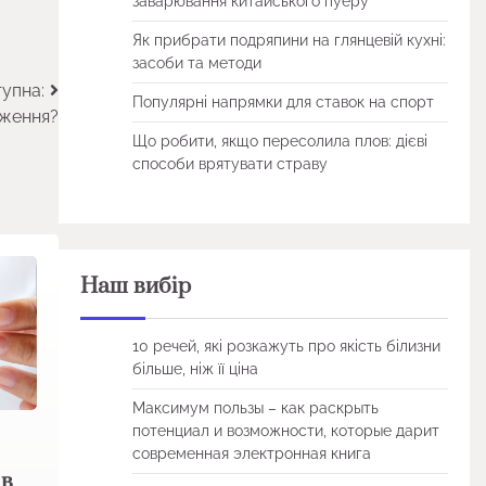
заварювання китайського пуеру
Як прибрати подряпини на глянцевій кухні:
засоби та методи
упна:
Популярні напрямки для ставок на спорт
дження?
Що робити, якщо пересолила плов: дієві
способи врятувати страву
Наш вибір
10 речей, які розкажуть про якість білизни
більше, ніж її ціна
Максимум пользы – как раскрыть
потенциал и возможности, которые дарит
современная электронная книга
 в