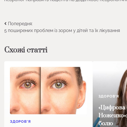
Навігація
Попередня:
5 поширених проблем із зором у дітей та їх лікування
записів
Схожі статті
ЗДОРОВ'Я
«Цифрова 
Ноженко»: 
ЗДОРОВ'Я
болю