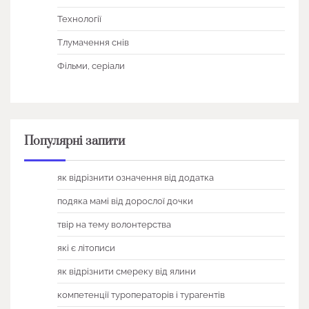
Технології
Тлумачення снів
Фільми, серіали
Популярні запити
як відрізнити означення від додатка
подяка мамі від дорослої дочки
твір на тему волонтерства
які є літописи
як відрізнити смереку від ялини
компетенції туроператорів і турагентів