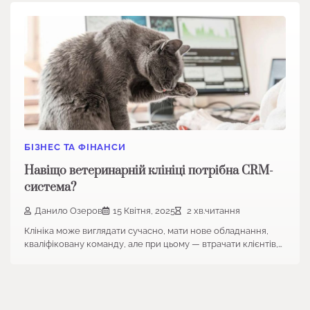
БІЗНЕС ТА ФІНАНСИ
Навіщо ветеринарній клініці потрібна CRM-
система?
Данило Озеров
15 Квітня, 2025
2 хв.читання
Клініка може виглядати сучасно, мати нове обладнання,
кваліфіковану команду, але при цьому — втрачати клієнтів,…