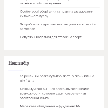
технічного обслуговування
Особливості зберігання та правила заварювання
китайського пуеру
Як прибрати подряпини на глянцевій кухні: засоби
та методи
Популярні напрямки для ставок на спорт
Наш вибір
10 речей, які розкажуть про якість білизни більше,
ніж її ціна
Максимум пользы – как раскрыть потенциал и
возможности, которые дарит современная
электронная книга
Мережеве обладнання – фундамент IP-