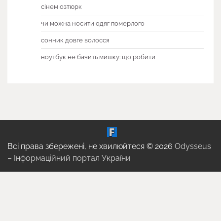
сінем озтюрк
чи можна носити одяг померлого
сонник довге волосся
ноутбук не бачить мишку: що робити
Всі права збережені, не хвилюйтеся © 2026
Odysseus
– Інформаційний портал України