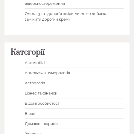
відеоспостереження
Омега-3 та здоров’я шкіри: чи може добавка
замінити дорогий крем?
Категорії
Автомобілі
Ангельська нумерологія
Астрологія
Бізнес та фінанси
Відомі особистості
Вірші
Домашні тварини
Здоров'я