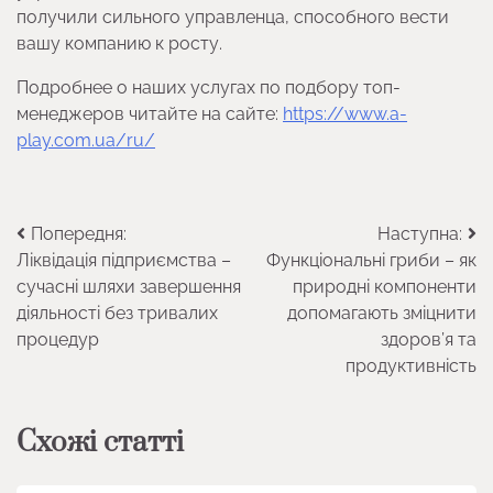
получили сильного управленца, способного вести
вашу компанию к росту.
Подробнее о наших услугах по подбору топ-
менеджеров читайте на сайте:
https://www.a-
play.com.ua/ru/
Навігація
Попередня:
Наступна:
Ліквідація підприємства –
Функціональні гриби – як
записів
сучасні шляхи завершення
природні компоненти
діяльності без тривалих
допомагають зміцнити
процедур
здоров’я та
продуктивність
Схожі статті