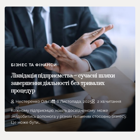
БІЗНЕС ТА ФІНАНСИ
Ліквідація підприємства – сучасні шляхи
завершення діяльності без тривалих
процедур
Нестеренко Ольга
6 Листопада, 2025
2 хв.читання
Кожному підприємцю, навіть досвідченому, може
знадобитись допомога у різних питаннях стосовно бізнесу.
Це може бути…