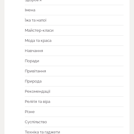
Імена
Їжа та напої
Майстер-класи
Мода та краса
Навчання
Поради
Привітання
Природа
Рекомендації
Релігія та віра
Різне
Суспільство
Техніка та гаджети