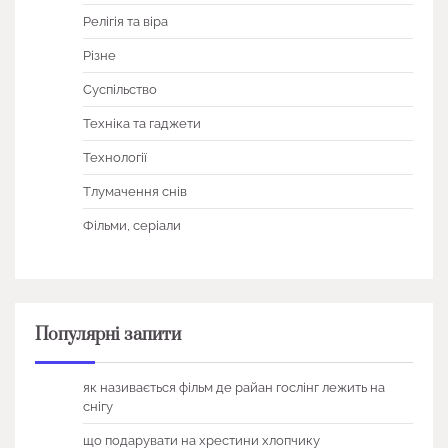
Релігія та віра
Різне
Суспільство
Техніка та гаджети
Технології
Тлумачення снів
Фільми, серіали
Популярні запити
як називається фільм де райан гослінг лежить на
снігу
що подарувати на хрестини хлопчику