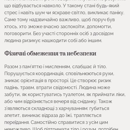
що відбувається навколо. У такому стані будь-який
стрес і навіть шум чи яскраве світло, викликає паніку.
Саме тому надзвичайно важливо, щоб поруч був
хтось, хто зможе вчасно заспокоїти, допомогти,
поговорити. Без участі сторонніх осіб з досвідом
людина ризикує нашкодити собі або іншим.
Фізичні обмеження та небезпеки
Разом з пам’яттю і мисленням, слабшає й тіло.
Порушується координація, сповільнюються рухи,
зникає орієнтація в просторі. Це створює ризик
падінь, травм, втрати свідомості. Людина може
забути, як користуватись туалетом, як приймати ліки,
або чим відрізняється вечеря від сніданку. Також
з’являються складнощі з харчуванням: губиться
апетит, виникає відраза до їжі, трапляється
переїдання. Самостійно справитися з усім цим
неможливо. Щоб підтримати тіло і розум, потрібен