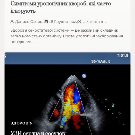
Симптоми урологічних хвороб, які часто
ігнорують
Данило Озеров
18 Грудня, 2024
2 хв.читання
Здоров’я сечостатевої системи — це важливий складник
загального стану організму. Проте урологічні захворювання
нерідко ми…
ЗДОРОВ'Я
УЗИ сердца и сосудов