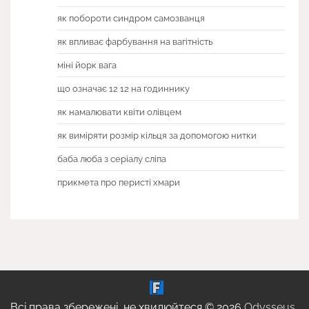
як побороти синдром самозванця
як впливає фарбування на вагітність
міні йорк вага
що означає 12 12 на годиннику
як намалювати квіти олівцем
як виміряти розмір кільця за допомогою нитки
баба люба з серіалу сліпа
прикмета про перисті хмари
Всі права збережені, не хвилюйтеся © 2026
Odysseus