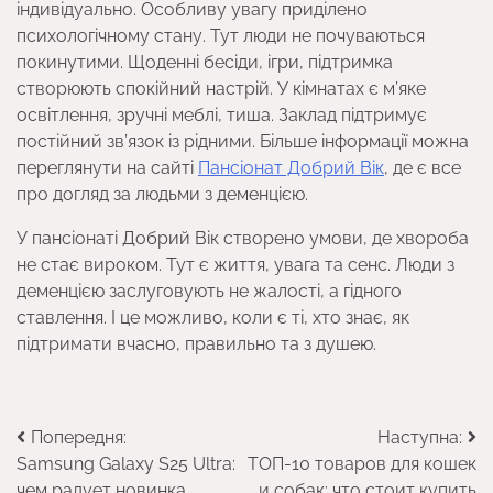
індивідуально. Особливу увагу приділено
психологічному стану. Тут люди не почуваються
покинутими. Щоденні бесіди, ігри, підтримка
створюють спокійний настрій. У кімнатах є м’яке
освітлення, зручні меблі, тиша. Заклад підтримує
постійний зв’язок із рідними. Більше інформації можна
переглянути на сайті
Пансіонат Добрий Вік
, де є все
про догляд за людьми з деменцією.
У пансіонаті Добрий Вік створено умови, де хвороба
не стає вироком. Тут є життя, увага та сенс. Люди з
деменцією заслуговують не жалості, а гідного
ставлення. І це можливо, коли є ті, хто знає, як
підтримати вчасно, правильно та з душею.
Навігація
Попередня:
Наступна:
Samsung Galaxy S25 Ultra:
ТОП-10 товаров для кошек
записів
чем радует новинка
и собак: что стоит купить