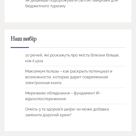
Як дешевше подорожувати світом: лайфхаки для
бюджетного туризму
Наш вибір
10 речей, які розкажуть про якість білизни більше,
ніж її ціна
Максимум пользы – как раскрыть потенциал и
возможности, которые дарит современная
электронная книга
Мережеве обладнання – фундамент IP-
відеоспостереження
Омега-3 та здоров’я шкіри: чи може добавка
замінити дорогий крем?