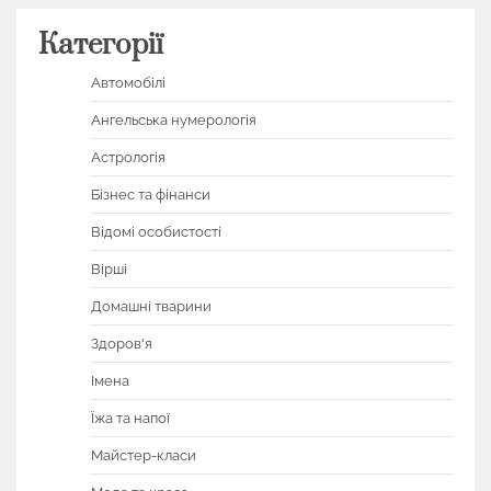
Категорії
Автомобілі
Ангельська нумерологія
Астрологія
Бізнес та фінанси
Відомі особистості
Вірші
Домашні тварини
Здоров'я
Імена
Їжа та напої
Майстер-класи