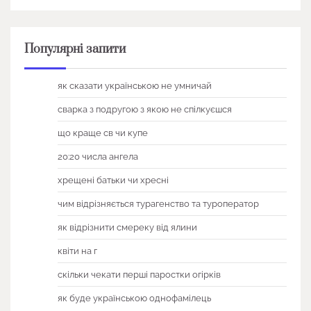
Популярні запити
як сказати українською не умничай
сварка з подругою з якою не спілкуєшся
що краще св чи купе
20:20 числа ангела
хрещені батьки чи хресні
чим відрізняється турагенство та туроператор
як відрізнити смереку від ялини
квіти на г
скільки чекати перші паростки огірків
як буде українською однофамілець