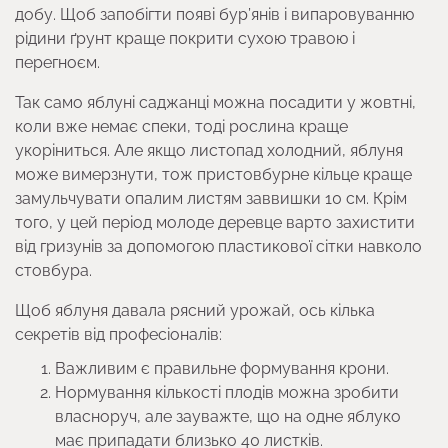
добу. Щоб запобігти появі бур’янів і випаровуванню
рідини ґрунт краще покрити сухою травою і
перегноєм.
Так само яблуні саджанці можна посадити у жовтні,
коли вже немає спеки, тоді рослина краще
укоріниться. Але якщо листопад холодний, яблуня
може вимерзнути, тож пристовбурне кільце краще
замульчувати опалим листям заввишки 10 см. Крім
того, у цей період молоде деревце варто захистити
від гризунів за допомогою пластикової сітки навколо
стовбура.
Щоб яблуня давала рясний урожай, ось кілька
секретів від професіоналів:
Важливим є правильне формування крони.
Нормування кількості плодів можна зробити
власноруч, але зауважте, що на одне яблуко
має припадати близько 40 листків.