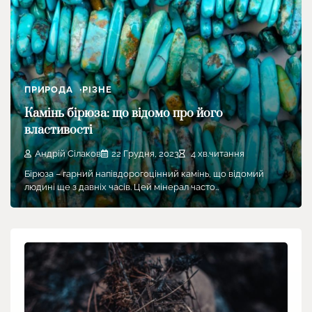
ПРИРОДА
РІЗНЕ
Камінь бірюза: що відомо про його
властивості
Андрій Сілаков
22 Грудня, 2023
4 хв.читання
Бірюза – гарний напівдорогоцінний камінь, що відомий
людині ще з давніх часів. Цей мінерал часто…