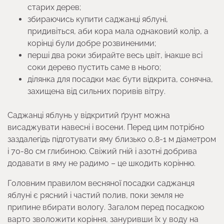
старих дерев;
збираючись купити саджанці яблуні,
придивіться, аби кора мала однаковий колір, а
корінці були добре розвиненими;
перші два роки збирайте весь цвіт, інакше всі
соки дерево пустить саме в нього;
ділянка для посадки має бути відкрита, сонячна,
захищена від сильних поривів вітру.
Саджанці яблунь у відкритий ґрунт можна
висаджувати навесні і восени. Перед цим потрібно
заздалегідь підготувати яму близько 0,8-1 м діаметром
і 70-80 см глибиною. Свіжий гній і азотні добрива
додавати в яму не радимо – це шкодить корінню.
Головним правилом весняної посадки саджанця
яблуні є рясний і частий полив, поки земля не
припине вбирати вологу. Загалом перед посадкою
варто зволожити коріння, зануривши їх у воду на