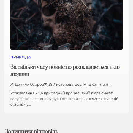
ПРИРОДА
За скільки часу повністю розкладається тіло
людини
Данило Озеров
18 Листопада, 2023
4 хв.читання
Розкладання – це природний процес, який після смерті
запускається через відсутність життєво важливих функцій
організму.…
Залишити відповідь