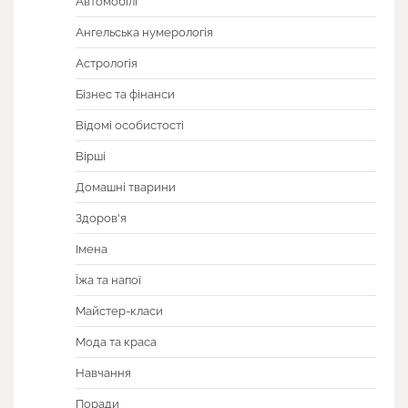
Автомобілі
Ангельська нумерологія
Астрологія
Бізнес та фінанси
Відомі особистості
Вірші
Домашні тварини
Здоров'я
Імена
Їжа та напої
Майстер-класи
Мода та краса
Навчання
Поради