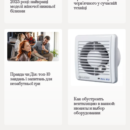
2025 році: найкращі
черв’ячного у сучасній
моделі жіночої нижньої
техніці
білизни
Правда чи Дія: топ-10
завдань і запитань для
незабутньої гри
Как обустроить
вентиляцию в ванной:
нюансы и выбор
оборудования