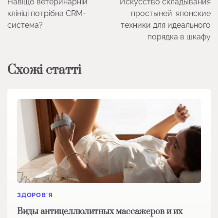
Навіщо ветеринарній
Искусство складывания
записів
клініці потрібна CRM-
простыней: японские
система?
техники для идеального
порядка в шкафу
Схожі статті
ЗДОРОВ'Я
Виды антицеллюлитных массажеров и их